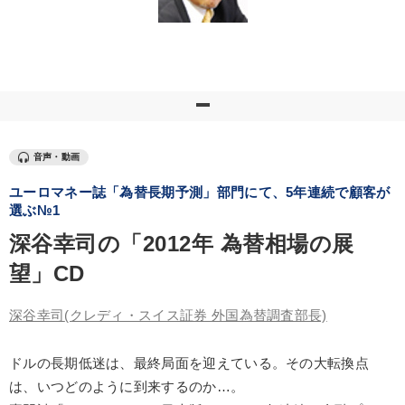
優秀各社の智恵と戦略
事業家のロマンと経営
若手異才経営者の発想
専門家のアドバイス
リーダーの器量を学ぶ
テーマ
音声・動画
ユーロマネー誌「為替長期予測」部門にて、5年連続で顧客が
【4月】音声・映像
音声と動画で学ぶ
【5月】音声・映像
選ぶ№1
後継社長・アトツギ
深谷幸司の「2012年 為替相場の展
望」CD
全国経営者セミナー収録〈売れ筋・人気〉音声＆動画20選
大竹愼一書籍
深谷幸司
(クレディ・スイス証券 外国為替調査部長)
ドルの長期低迷は、最終局面を迎えている。その大転換点
業種
は、いつどのように到来するのか…。