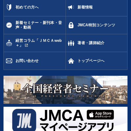
初めての方へ
新着情報
新着セミナー・新刊本・音
JMCA特別コンテンツ
声・動画
経営コラム「ＪＭＣＡweb
著者・講師紹介
open_in_new
＋」
お問い合わせ
トップページへ