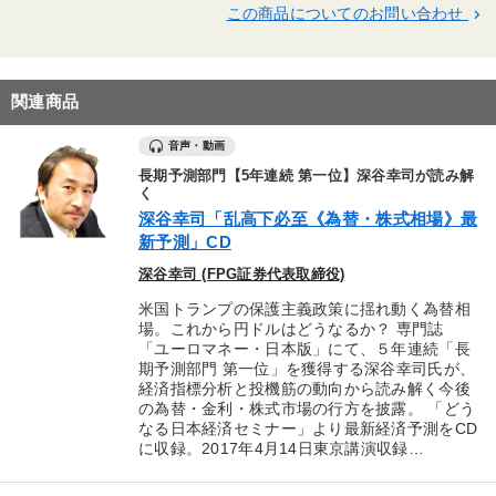
この商品についてのお問い合わせ
keyboard_arrow_right
関連商品
音声・動画
長期予測部門【5年連続 第一位】深谷幸司が読み解
く
深谷幸司「乱高下必至《為替・株式相場》最
新予測」CD
深谷幸司 (FPG証券代表取締役)
米国トランプの保護主義政策に揺れ動く為替相
場。これから円ドルはどうなるか？ 専門誌
「ユーロマネー・日本版」にて、５年連続「長
期予測部門 第一位」を獲得する深谷幸司氏が、
経済指標分析と投機筋の動向から読み解く今後
の為替・金利・株式市場の行方を披露。 「どう
なる日本経済セミナー」より最新経済予測をCD
に収録。2017年4月14日東京講演収録…