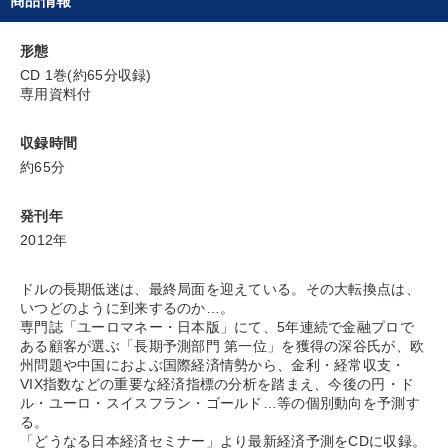
商品情報
財務・数字力の向上
パフォーマンス向上
リーダーの魅力向上
経営体系を学びたい
形態
CD 1巻(約65分収録)
専用資料付
キーワード
収録時間
マネジメント
入門篇
教育
金融
リピート
約65分
生き方の指針
発刊年
2012年
※「更新」を押すと「カテゴリー」「目的別」「キーワード」を更新いただけます。
ドルの長期低迷は、最終局面を迎えている。その大転換点は、
いつどのように到来するのか…。
タグから探す
local_offer
refresh
更新する
専門誌「ユーロマネー・日本版」にて、5年連続で金融プロで
ある顧客が選ぶ「長期予測部門 第一位」を獲得の深谷氏が、欧
すべての音声・動画（全2077タイトル）からお探しいただけます
州問題や中国におよぶ国際経済情勢から、金利・経常収支・
VIX指数などの重要な経済指標の分析を踏まえ、今後の円・ド
タグ・キーワード
ル・ユーロ・スイスフラン・ゴールド…等の個別動向を予測す
る。
「どうなる日本経済セミナー」より最新経済予測をCDに収録。