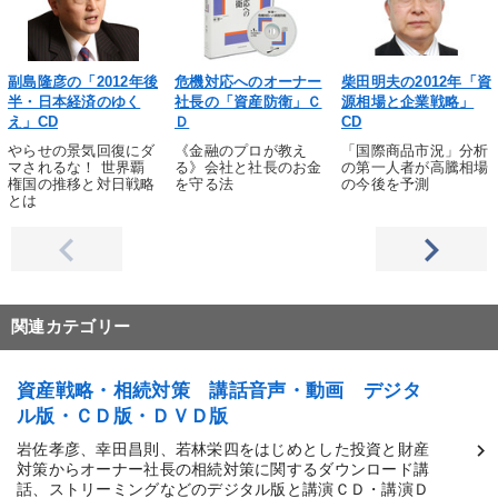
副島隆彦の「2012年後
危機対応へのオーナー
柴田明夫の2012年「資
半・日本経済のゆく
社長の「資産防衛」Ｃ
源相場と企業戦略」
え」CD
Ｄ
CD
やらせの景気回復にダ
《金融のプロが教え
「国際商品市況」分析
マされるな！ 世界覇
る》会社と社長のお金
の第一人者が高騰相場
権国の推移と対日戦略
を守る法
の今後を予測
とは
関連カテゴリー
資産戦略・相続対策 講話音声・動画 デジタ
ル版・ＣＤ版・ＤＶＤ版
岩佐孝彦、幸田昌則、若林栄四をはじめとした投資と財産
対策からオーナー社長の相続対策に関するダウンロード講
話、ストリーミングなどのデジタル版と講演ＣＤ・講演Ｄ