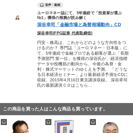
音声・動画
ユーロマネー誌にて、5年連続で「投資家が選ぶ
№1」獲得の辣腕が読み解く
深谷幸司「金融市場と為替相場動向」CD
深谷幸司(FPG証券 代表取締役)
円安・株高は、これからどのような方向性をつ
けるのか？ 専門誌「ユーロマネー・日本版」に
て、5年連続で金融プロである顧客が選ぶ「長期
予測部門 第一位」を獲得の深谷氏が、経済指標
データや投機筋の動向から、今後の為替・金
利・株式マーケットのゆくえを予測。 「どうな
る日本経済セミナー」より最新経済予測をCDに
収録。2015年4月16日東京講演収録。 深谷幸司
氏の最新講演ＣＤはこちら…
この商品を買った人はこんな商品も買っています。