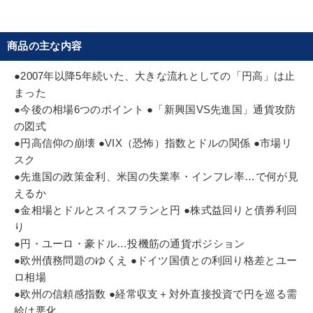
１位。1984年東大法学部卒業後、三菱銀行入行。資
金証券部、営業本部などを経て95年より為替資金部
にて為替アナリスト業務に従事。04年同行経済調査
商品の主な内容
室チーフ・エコノミスト。07年1月よりドイツ証券
シニア為替ストラテジスト、10年9月外国為替調査
●2007年以降5年続いた、大きな流れとしての「円高」は止
部長兼チーフ通貨ストラテジストとしてクレディ・
まった
スイス証券入社。日本証券アナリスト協会検定会員
●今後の相場6つのポイント ●「新興国VS先進国」通貨攻防
の図式
●円高信仰の崩壊 ●VIX（恐怖）指数とドルの関係 ●市場リ
スク
●先進国の政策金利、米国の失業率・インフレ率…で何が見
えるか
●金相場とドルとスイスフランと円 ●株式益回りと債券利回
り
●円・ユーロ・豪ドル…投機筋の通貨ポジション
●欧州債務問題のゆくえ ●ドイツ国債との利回り格差とユー
ロ相場
●欧州の信頼感指数 ●経常収支＋対外直接投資で円を巡る需
給は悪化