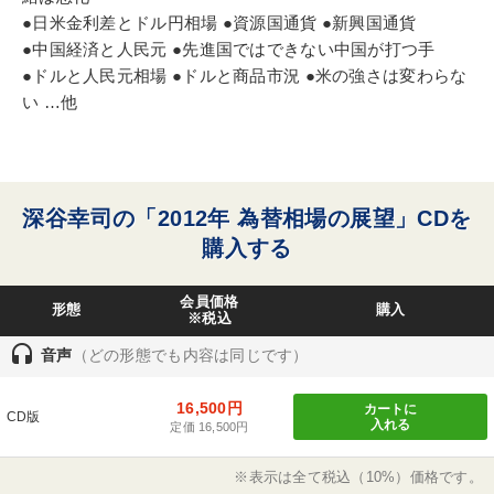
●日米金利差とドル円相場 ●資源国通貨 ●新興国通貨
●中国経済と人民元 ●先進国ではできない中国が打つ手
●ドルと人民元相場 ●ドルと商品市況 ●米の強さは変わらな
い …他
深谷幸司の「2012年 為替相場の展望」CDを
購入する
会員価格
形態
購入
※税込
headset
音声
（どの形態でも内容は同じです）
16,500円
カートに
CD版
入れる
定価 16,500円
※表示は全て税込（10%）価格です。