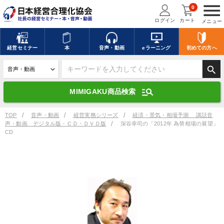
menu
0
ログイン
カート
メニュー
キーワードを入力して探す
edit
経営
セミナー
本
音声・動画
eラーニング
初めての方
へ
search
デジタル版対応のみ検索結果に表示する
manage_search
MIMIGAKU商品検索
search
上記の条件で検索
TOP
音声・動画
経営実務シリーズ
経済・景気・相場予測 講話音
声・動画 デジタル版・ＣＤ・ＤＶＤ版
深谷幸司の「2012年 為替相場の展望」
CD
講演収録物を探す
mic
refresh
更新する
全国経営者セミナー講演収録物（全1315タイトル）からお探しいただけ
ます
カテゴリー