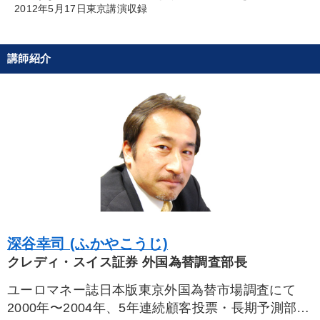
資産保全
節税
相続・事業承継
トレンド
2012年5月17日東京講演収録
歴史に学ぶ
モチベーション
教育
企業成長
講師紹介
リーダーシップ
株式投資
SDGs
企業文化
松下幸之助
新技術
入門篇
繁盛
不動産投資
異発想
SNS活用
人事戦略
一倉定
交渉
聞き手・作間信司
海外の成功事例
※「更新」を押すと「タグ・キーワード」を更新いただけます。
深谷幸司 (ふかやこうじ)
クレディ・スイス証券 外国為替調査部長
ユーロマネー誌日本版東京外国為替市場調査にて
2000年〜2004年、5年連続顧客投票・長期予測部門