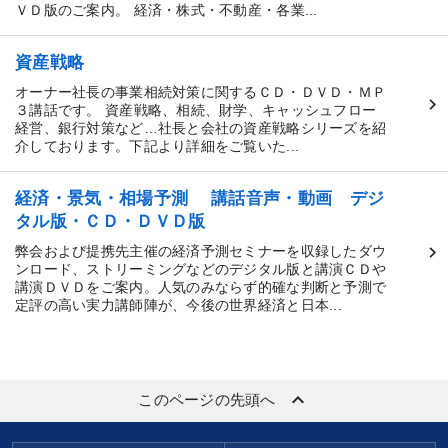
ＶＤ版のご案内。 経済・株式・不動産・各業...
資産戦略
オーナー社長の事業相続対策に関するＣＤ・ＤＶＤ・ＭＰ
３講話です。 資産戦略、相続、財学、キャッシュフロー
経営、銀行対策など…社長と会社の資産戦略シリーズを紹
介しております。下記より詳細をご覧いた...
経済・景気・相場予測 講話音声・動画 デジ
タル版・ＣＤ・ＤＶＤ版
弊会および提携先主催の経済予測セミナーを収録したダウ
ンロード、ストリーミングなどのデジタル版と講演ＣＤや
講演ＤＶＤをご案内。人気のみならず的確な判断と予測で
定評の高い実力講師陣が、今後の世界経済と日本...
keyboard_arrow_up
このページの先頭へ