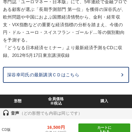
専門誌「ユーロマネー・日本版」にて、5年連続で金融プロで
製造業
卸売・小売・飲食業
建設・不動産業
ある顧客が選ぶ「長期予測部門 第一位」を獲得の深谷氏が、
IT・サービス・金融業
コンサルタント
専門家
欧州問題や中国におよぶ国際経済情勢から、金利・経常収
支・VIX指数などの重要な経済指標の分析を踏まえ、今後の
円・ドル・ユーロ・スイスフラン・ゴールド…等の個別動向
キーワード
を予測する。
「どうなる日本経済セミナー」より最新経済予測をCDに収
マーケティング
M&A
スポーツ関連
FCビジネス
録。2012年5月17日東京講演収録
ブランディング
政治家
深谷幸司氏の最新講演ＣＤはこちら
※「更新」を押すと「テーマ」「キーワード」を更新いただけます。
経営音声・動画を探す
ondemand_video
refresh
更新する
会員価格
形態
購入
※税込
全国経営者セミナー収録物以外の経営教材（全762タイトル）からお探
しいただけます
headset
音声
（どの形態でも内容は同じです）
カテゴリー
16,500円
カートに
CD版
入れる