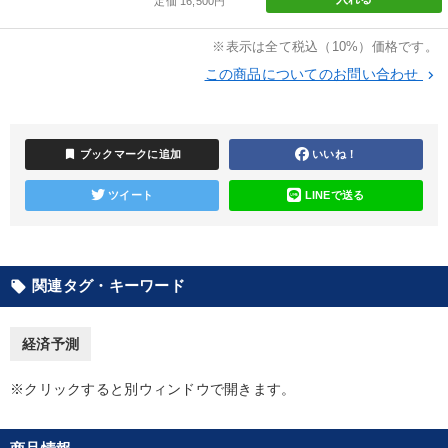
定価 16,500円
仕事のスキルと人間力を高める知恵を身につける
資産戦略
※表示は全て税込（10%）価格です。
この商品についてのお問い合わせ
keyboard_arrow_right
社員が自律的に動き出す組織づくり
大竹愼一書籍
【1月】音声・映像
経済・景気・相場予測
bookmark
ブックマークに追加
いいね！
音声と動画で学ぶ
改善・生産性向上
ツイート
LINEで送る
歴史・古典に学ぶ実務講話
売上直結の営業力や販売力を獲得する
数字・税務・決算書
関連タグ・キーワード
local_offer
営業・社員研修
経済予測
目的別
※クリックすると別ウィンドウで開きます。
業績を伸ばしたい
財務・数字力の向上