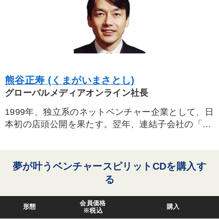
タグ・キーワード
交渉
会長
MBA
歴史に学ぶ
株式投資
海外の成功事例
聞き手・作間信司
心を磨く
熊谷正寿 (くまがいまさとし)
両利きの経営
モノづくり
繁盛
伝統・文化
グローバルメディアオンライン社長
1999年、独立系のネットベンチャー企業として、日
コロナ禍対策
営業力強化
経営計画
モチベーション
本初の店頭公開を果たす。翌年、連結子会社の「ま
FCビジネス
思考法
節税
通販
会社を守る
ぐクリック」が、法人設立後364日の日本最短でナ
スダックジャパンに上場。
企業文化
AI
いい会社
1963年長野県生まれ。91年、マルチメディア事業
夢が叶うベンチャースピリットCDを購入す
を目的としてボイスメディアを設立し代表取締役に
る
※「更新」を押すと「タグ・キーワード」を更新いただけます。
就任。95年、商号をインターキューに変更するとと
もに、インターネットのインフラの提供に事業を集
会員価格
形態
購入
中。日経ベンチャー「99年ベンチャーオブザイ
※税込