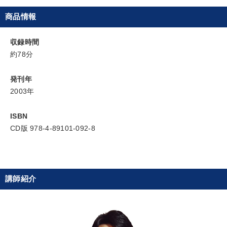
商品情報
社長の姿勢を学びたい
経営を改善したい
収録時間
財務・数字力の向上
新事業・新商品づくり
約78分
リーダーの魅力向上
発想力を磨きたい
発刊年
2003年
キーワード
ISBN
CD版 978-4-89101-092-8
未来先見
ブランディング
企業成長
SDGs
モノづくり
稲盛和夫
講師紹介
※「更新」を押すと「カテゴリー」「目的別」「キーワード」を更新いただけます。
タグから探す
local_offer
refresh
更新する
すべての音声・動画（全2077タイトル）からお探しいただけます