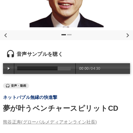
優秀各社の智恵と戦略
事業家のロマンと経営
若手異才経営者の発想
専門家のアドバイス
リーダーの器量を学ぶ
テーマ
headset
音声サンプルを聴く
148回夏季大会
成功哲学・人間学
後継社長・アトツギ
00:00
/
04:30
会社のパフォーマンスを高める講話
大竹愼一書籍
音声・動画
【最新刊】精神科医・和田秀樹の「老いない力」＋健康な社長と
会社をつくる厳選講話
ネットバブル無縁の快進撃
夢が叶うベンチャースピリットCD
業種
熊谷正寿
(グローバルメディアオンライン社長)
製造業
卸売・小売・飲食業
建設・不動産業