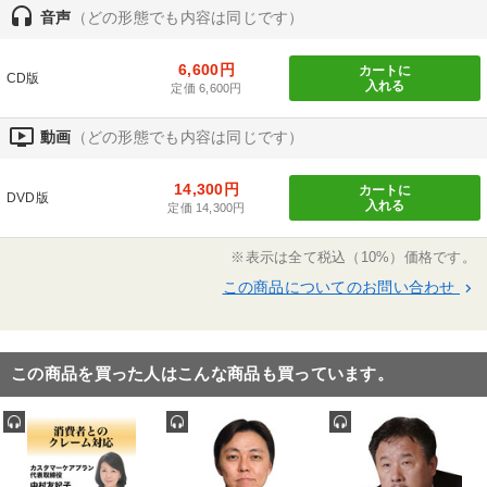
ヤー」新規公開部門第2位も受賞。
headset
音声
（どの形態でも内容は同じです）
6,600円
カートに
CD版
入れる
定価 6,600円
ondemand_video
動画
（どの形態でも内容は同じです）
14,300円
カートに
DVD版
入れる
定価 14,300円
※表示は全て税込（10%）価格です。
この商品についてのお問い合わせ
keyboard_arrow_right
この商品を買った人はこんな商品も買っています。