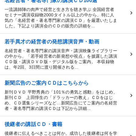
名経営者・著名専門家の講演ＣＤ100選
一流講師陣の肉声で経営と生き方を聴き学ぶ 全国経営者
セミナー講演収録物2000タイトル以上の中から、特に人
気の「名経営者・著名専門家の講演ＣＤ」を厳選いたしま
した。下記より講演会のＣＤの販売の詳細を...
若手異才の経営者の発想講演音声・動画
名経営者・著名専門家の講演音声・講演映像ライブラリー
の中から、「若手経営者の新発想や視点」を披露した講演
ＣＤ版・講演ＤＶＤ版・デジタル版をご案内。 本収録物
は、年2回、3日間に渡り開催される...
新聞広告のご案内ＣＤはこちらから
新刊ＤＶＤ 平野秀典の「101％の勇気と感動」をはじめ、
新刊ＣＤ 上田惇生の「ドラッカーの教え」ＣＤをはじ
め、ＣＤ選集シリーズなど…新聞広告にてご案内の名経営
者・著名専門家の講演ＣＤは下記から詳細...
後継者の講話ＣＤ・書籍
後継者に伝えるべきことは何か。成功した後継者は何を学