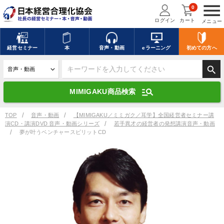
menu
0
ログイン
カート
メニュー
キーワードを入力して探す
edit
経営
セミナー
本
音声・動画
eラーニング
初めての方
へ
search
デジタル版対応のみ検索結果に表示する
manage_search
MIMIGAKU商品検索
search
上記の条件で検索
TOP
音声・動画
【MIMIGAKU／ミミガク／耳学】全国経営者セミナー講
演CD・講演DVD 音声・動画シリーズ
若手異才の経営者の発想講演音声・動画
夢が叶うベンチャースピリットCD
講演収録物を探す
mic
refresh
更新する
全国経営者セミナー講演収録物（全1315タイトル）からお探しいただけ
ます
カテゴリー