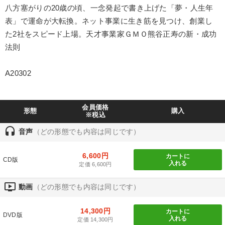
八方塞がりの20歳の頃、一念発起で書き上げた「夢・人生年
IT・サービス・金融業
コンサルタント
専門家
表」で運命が大転換。ネット事業に生き筋を見つけ、創業し
た2社をスピード上場。天才事業家ＧＭＯ熊谷正寿の新・成功
キーワード
法則
成功哲学
健康・ウェルビーイング
ランチェスター戦略
A20302
人事戦略
コロナ禍対策
デジタルマーケティング
会員価格
形態
購入
※税込
※「更新」を押すと「テーマ」「キーワード」を更新いただけます。
headset
音声
（どの形態でも内容は同じです）
経営音声・動画を探す
ondemand_video
refresh
更新する
6,600円
カートに
CD版
入れる
定価 6,600円
全国経営者セミナー収録物以外の経営教材（全762タイトル）からお探
しいただけます
ondemand_video
動画
（どの形態でも内容は同じです）
カテゴリー
14,300円
カートに
DVD版
入れる
定価 14,300円