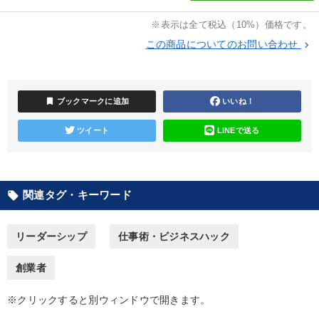
【2026年7月】音声・映像ご案内商品
※表示は全て税込（10%）価格です。
2026年夏季全国経営者セミナー収録講演ＣＤ・講演ＤＶＤ・デジ
タル版（音声／動画ストリーミング・ダウンロード）
この商品についてのお問い合わせ
keyboard_arrow_right
【1月】音声・映像
最新技術・トレンド
bookmark
ブックマークに追加
いいね！
「儲けの本質」を突く
ツイート
LINEで送る
2026年春季全国経営者セミナー収録講演ＣＤ・講演ＤＶＤ・デジ
タル版（音声／動画ストリーミング・ダウンロード）
最新刊・戦略参謀ChatGPT実戦法と中小企業のDXと講話ご案内
関連タグ・キーワード
local_offer
歴史・古典に学ぶ実務講話
資産戦略
大竹愼一書籍
【6月】音声・映像
リーダーシップ
仕事術・ビジネスハック
【最新刊】精神科医・和田秀樹の「老いない力」＋健康な社長と
創業者
会社をつくる厳選講話
※クリックすると別ウィンドウで開きます。
目的別