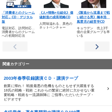
「消費者とのクレーム
《人×情熱×仕組化》価
《製造から流通まで戦
対応」CD・デジタル
値創造の成長戦略CD
い続ける男》橋本浩
版
風雲児の経営学CD
人間味溢れる、異色の
ネットベンチャー
電話対応、訪問対応…
キョウデン 売上3千
消費者からのクレーム
億の企業グループを率
への初期対応法
いる
関連カテゴリー
2003年春季収録講演ＣＤ・講演テープ
創業に帰れ！ 戦後最悪の危機をものともせず大躍進する
18氏の戦略・戦術 これからの繁栄に絶対に欠かせない重
要戦略・戦術を一流講師陣に ご指導いただいたテープ・
ビデオです