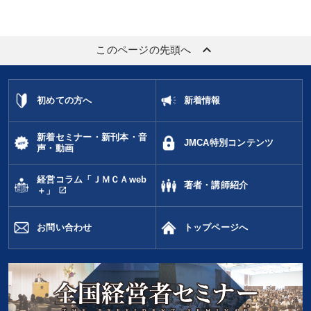
keyboard_arrow_up
このページの先頭へ
初めての方へ
新着情報
新着セミナー・新刊本・音
JMCA特別コンテンツ
声・動画
経営コラム「ＪＭＣＡweb
著者・講師紹介
open_in_new
＋」
お問い合わせ
トップページへ