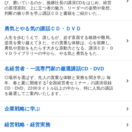
び、磨いているのか。後継社長の講演CDをはじめ、経営
の原理原則、上に立つ者の魅力、リーダーの姿勢や発想、
判断の拠り所を学ぶ講話ＣＤと書籍をご紹介いた...
勇気とやる気の講話ＣＤ・ＤＶＤ
人生を歩むうえで、誰しもが、必ず直面する岐路や難局。
逆境を乗り越えてきた、その貴重な体験は、心を鼓舞し、
勇気や意欲をもたらす大きな原動力となる。講演ＣＤ・Ｄ
ＶＤライブラリーの中から、やる気と勇気をもた...
名経営者・一流専門家の厳選講話CD・DVD
◎場所を選ばず、先人の貴重な体験と実務を聞き学ぶ 毎
年、春と夏に開催する｢全国経営者セミナー」の講演収録
CD・DVD。2200タイトル以上の中から、特に人気の講話
を厳選してご案内いたします。 ...
企業戦略に学ぶ
経営戦略・経営実務