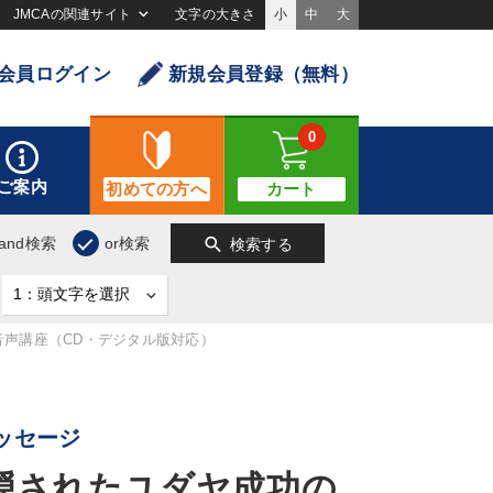
JMCAの関連サイト
文字の大きさ
小
中
大
会員ログイン
新規会員登録（無料）
0
ご案内
初めての方へ
カート
search
and検索
or検索
検索する
声講座（CD・デジタル版対応）
ッセージ
隠されたユダヤ成功の