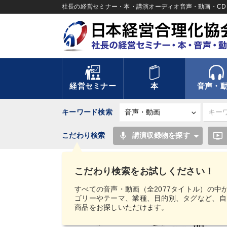
社長の経営セミナー・本・講演オーディオ音声・動画・CD＆
経営セミナー
本
音声・
キーワード検索
mic
ondemand_video
こだわり検索
講演収録物を探す
TOP
音声・動画
経営実務シリーズ
お金の
こだわり検索をお試しください！
すべての音声・動画（全2077タイトル）の中
ゴリーやテーマ、業種、目的別、タグなど、自
商品をお探しいただけます。