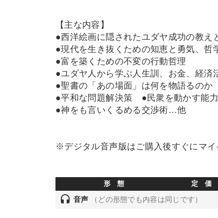
【主な内容】
●西洋絵画に隠されたユダヤ成功の教え
●現代を生き抜くための知恵と勇気、哲
●富を築くための不変の行動哲理
●ユダヤ人から学ぶ人生訓、お金、経済
●聖書の「あの場面」は何を物語るのか
●平和な問題解決策 ●民衆を動かす能
●神をも言いくるめる交渉術…他
※デジタル音声版はご購入後すぐにマイ
形 態
定 価
headset
音声
（どの形態でも内容は同じです）