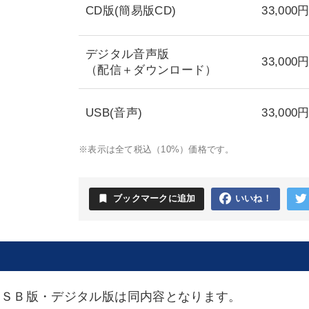
CD版(簡易版CD)
33,000
デジタル音声版
33,000
（配信＋ダウンロード）
USB(音声)
33,000
※表示は全て税込（10%）価格です。
bookmark
ブックマークに追加
いいね！
ＵＳＢ版・デジタル版は同内容となります。