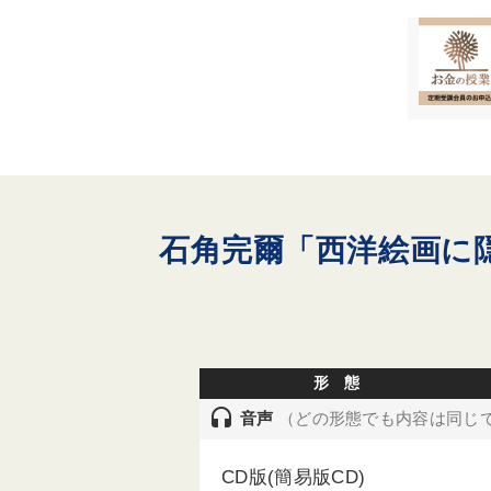
石角完爾「西洋絵画に
形 態
headset
音声
（どの形態でも内容は同じ
CD版(簡易版CD)