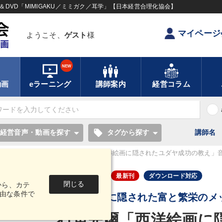
DVD「MIMIGAKU／ミミガク／耳学」【日本経営合理化協会】
マイページ
ようこそ、
ゲスト
様
NEW
動画
eラーニング
講師案内
経営コラム
local_offer
経営音声・動画を探す
タグから探す
講師名
授業収録シリーズ
石角完爾「西洋絵画に隠されたユダヤ成功の教え」音
音声・動画
最新刊
ダウンロード対応
閉じる
から、カテ
由な条件で
世界の名画に隠された富と繁栄のメ
石角完爾「西洋絵画に