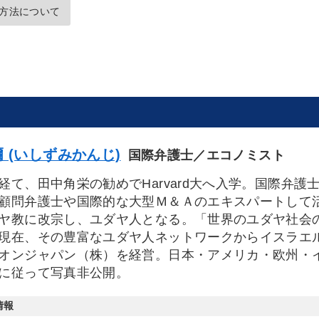
方法について
 (いしずみかんじ)
国際弁護士／エコノミスト
経て、田中角栄の勧めでHarvard大へ入学。国際弁
顧問弁護士や国際的な大型Ｍ＆Ａのエキスパートして活
ヤ教に改宗し、ユダヤ人となる。「世界のユダヤ社会
現在、その豊富なユダヤ人ネットワークからイスラエ
オンジャパン（株）を経営。日本・アメリカ・欧州・
に従って写真非公開。
情報