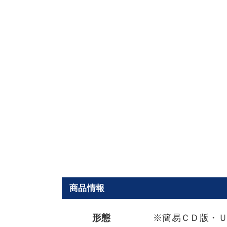
商品情報
形態
※簡易ＣＤ版・