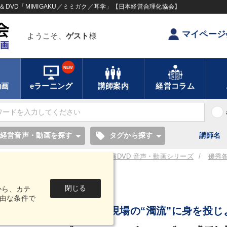
DVD「MIMIGAKU／ミミガク／耳学」【日本経営合理化協会】
マイページ
ようこそ、
ゲスト
様
NEW
動画
eラーニング
講師案内
経営コラム
local_offer
経営音声・動画を探す
タグから探す
講師名
／耳学】全国経営者セミナー講演CD・講演DVD 音声・動画シリーズ
優秀
閉じる
から、カテ
音声・動画
由な条件で
社長自身、現場の“濁流”に身を投じ