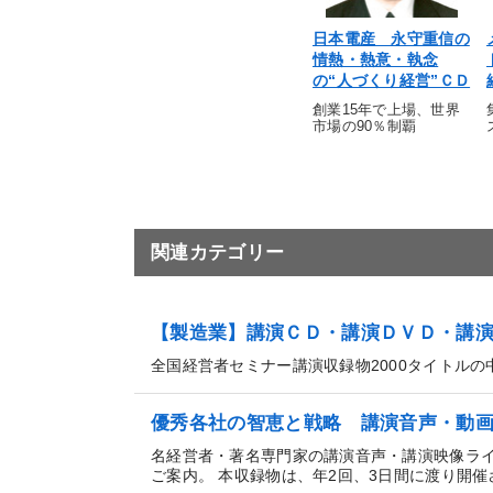
日本電産 永守重信の
情熱・熱意・執念
の“人づくり経営”ＣＤ
創業15年で上場、世界
市場の90％制覇
関連カテゴリー
【製造業】講演ＣＤ・講演ＤＶＤ・講
全国経営者セミナー講演収録物2000タイトル
優秀各社の智恵と戦略 講演音声・動
名経営者・著名専門家の講演音声・講演映像ラ
ご案内。 本収録物は、年2回、3日間に渡り開催さ.