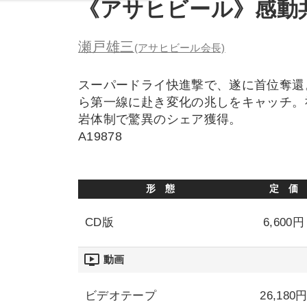
《アサヒビール》感動
瀬戸雄三
(アサヒビール会長)
スーパードライ快進撃で、遂に首位奪還
ら第一線に赴き変化の兆しをキャッチ。
岩体制で驚異のシェア獲得。
A19878
形 態
定 価
CD版
6,600円
ondemand_video
動画
ビデオテープ
26,180