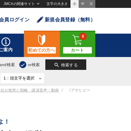
JMCAの関連サイト
文字の大きさ
小
中
大
会員ログイン
新規会員登録（無料）
0
ご案内
初めての方へ
カート
search
and検索
or検索
検索する
各社の智恵と戦略 講演音声・動画
《アサヒビー
よ！