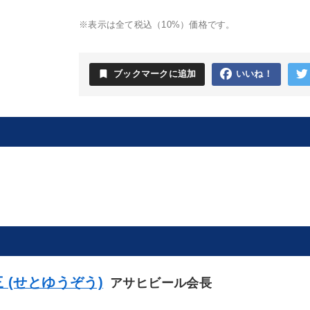
※表示は全て税込（10%）価格です。
bookmark
ブックマークに追加
いいね！
 (せとゆうぞう)
アサヒビール会長