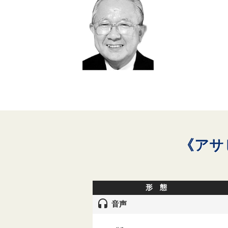
《アサ
形 態
headset
音声