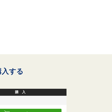
購入する
購 入