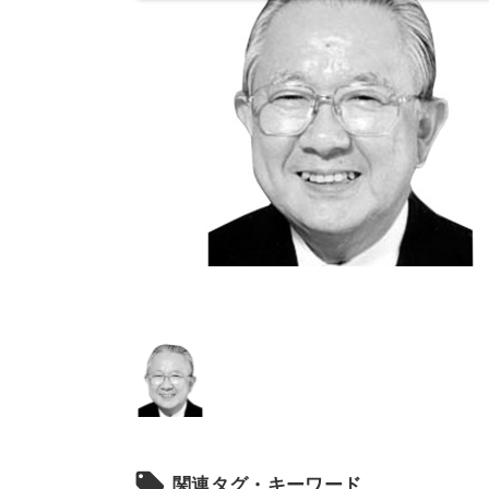
local_offer
関連タグ・キーワード