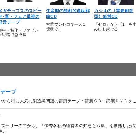
メガチップスのスピー
生産財の独創的通販戦
カシオの《需要創造
ド･質・フェア重視の
略CD
型》経営CD
経営テープ
営業マンゼロで一人１
「ゼロ」から「1」を
億稼ぐ！
み出し続ける
集中・特化・ファブレ
ス戦略で急成長
演テープ
の中から特に人気の製造業関連の講演テープ・講演ＣＤ・講演ＤＶＤを
画
イブラリーの中から、「優秀各社の経営者の知恵と戦略」を披露した講
..