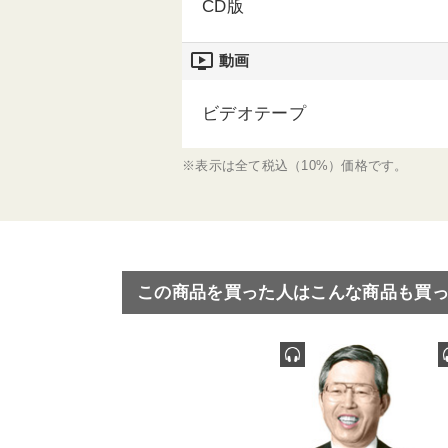
CD版
ondemand_video
動画
ビデオテープ
※表示は全て税込（10%）価格です。
この商品を買った人はこんな商品も買