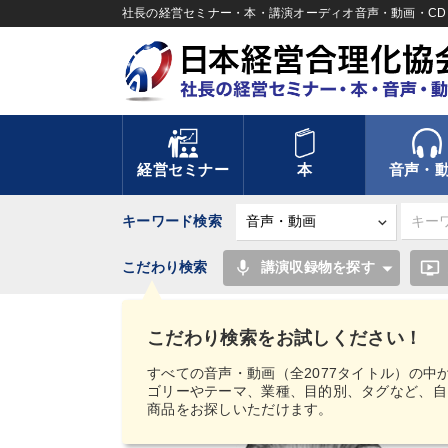
社長の経営セミナー・本・講演オーディオ音声・動画・CD＆
経営セミナー
本
音声・
キーワード検索
mic
ondemand_video
こだわり検索
講演収録物を探す
TOP
音声・動画
【MIMIGAKU／ミミガク
ル》感動共有の経営ＣＤ
こだわり検索をお試しください！
すべての音声・動画（全2077タイトル）の中
ゴリーやテーマ、業種、目的別、タグなど、自
商品をお探しいただけます。