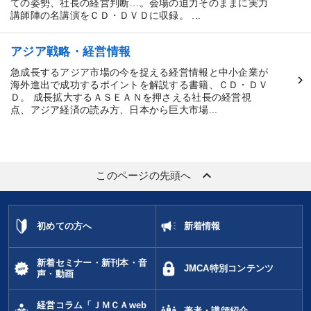
ての姿勢、社長の経営判断…。会場の迫力そのままに実力
講師陣の名講演をＣＤ・ＤＶＤに収録。 ...
アジア戦略・経営情報
急成長するアジア市場の今を捉える経営情報と中小企業が
海外進出で成功するポイントを解説する書籍、ＣＤ・ＤＶ
Ｄ。 成長拡大するＡＳＥＡＮを押さえる社長の経営視
点、アジア経済の読み方、日本から巨大市場...
keyboard_arrow_up
このページの先頭へ
初めての方へ
新着情報
新着セミナー・新刊本・音
JMCA特別コンテンツ
声・動画
経営コラム「ＪＭＣＡweb
著者・講師紹介