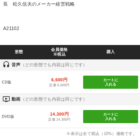
業種
長 松久信夫のメーカー経営戦略
製造業
卸売・小売・飲食業
建設・不動産業
A21102
IT・サービス・金融業
コンサルタント
専門家
会員価格
形態
購入
キーワード
※税込
headset
音声
（どの形態でも内容は同じです）
生き方の指針
思考法
賃金制度
サービス
6,600円
カートに
CD版
早わかり
入門篇
入れる
定価 6,600円
ondemand_video
動画
（どの形態でも内容は同じです）
※「更新」を押すと「テーマ」「キーワード」を更新いただけます。
14,300円
カートに
DVD版
経営音声・動画を探す
ondemand_video
入れる
refresh
更新する
定価 14,300円
全国経営者セミナー収録物以外の経営教材（全762タイトル）からお探
※表示は全て税込（10%）価格です。
しいただけます