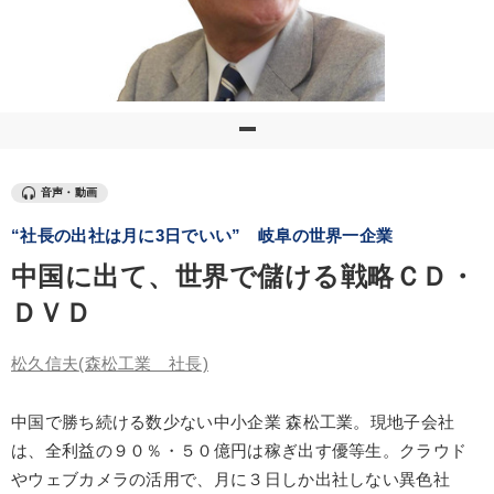
優秀各社の智恵と戦略
事業家のロマンと経営
若手異才経営者の発想
専門家のアドバイス
リーダーの器量を学ぶ
テーマ
音声・動画
“社長の出社は月に3日でいい” 岐阜の世界一企業
【6月】音声・映像
数字・税務・決算書
中国に出て、世界で儲ける戦略ＣＤ・
会社のパフォーマンスを高める講話
ＤＶＤ
組織と人を動かすマネジメント力を磨く
松久信夫
(森松工業 社長)
オーナー社長の「現場力の経営」＋現場の「儲ける力」をさらに
高める教材２選
中国で勝ち続ける数少ない中小企業 森松工業。現地子会社
売上直結の営業力や販売力を獲得する
は、全利益の９０％・５０億円は稼ぎ出す優等生。クラウド
やウェブカメラの活用で、月に３日しか出社しない異色社