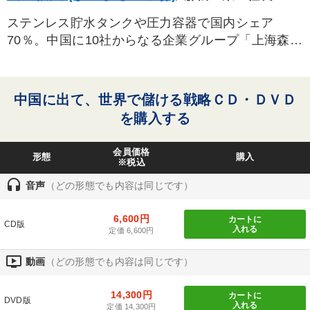
タグから探す
local_offer
refresh
更新する
ステンレス貯水タンクや圧力容器で国内シェア
すべての音声・動画（全2077タイトル）からお探しいただけます
70％。中国に10社からなる企業グループ「上海森
松」を形成。中国経由で世界市場に積極展開。グ
タグ・キーワード
ループ売上４５０億。
中国に出て、世界で儲ける戦略ＣＤ・ＤＶＤ
コロナ禍対策
インバウンド
政治家
プレゼン
を購入する
ランチェスター戦略
サービス
心を磨く
後継者
会員価格
形態
購入
※税込
スポーツ関係
会長
繁盛
中村天風
稲盛和夫
headset
音声
（どの形態でも内容は同じです）
金融
労務問題・人事対策
企業成長
6,600円
カートに
CD版
労務問題・リスク対策
相続・事業承継
ベンチャー
入れる
定価 6,600円
仕事術・ビジネスハック
一流人
スポーツ関連
DX
ondemand_video
動画
（どの形態でも内容は同じです）
海外の成功事例
14,300円
カートに
DVD版
入れる
定価 14,300円