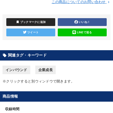
この商品についてのお問い合わせ
keyboard_arrow_right
カテゴリー
bookmark
ブックマークに追加
いいね！
経営戦略・経営実務
営業・社員研修
ツイート
LINEで送る
【最新刊】精神科医・和田秀樹の「老いない力」＋健康な社長と
会社をつくる厳選講話
仕事のスキルと人間力を高める知恵を身につける
関連タグ・キーワード
local_offer
改善・生産性向上
【1月】音声・映像
資産戦略
最新トレンドと時代の潮流を押さえる
【4月】音声・映像
インバウンド
企業成長
2025年夏季全国経営者セミナー収録講演ＣＤ・講演ＤＶＤ・デジ
※クリックすると別ウィンドウで開きます。
タル版（音声／動画ストリーミング・ダウンロード）
2026年夏季全国経営者セミナー収録講演ＣＤ・講演ＤＶＤ・デジ
商品情報
タル版（音声／動画ストリーミング・ダウンロード）
「利上げ時代の最新・銀行対策」＋「不動産市況予測」＋「市場
収録時間
予測と株式投資」最新刊