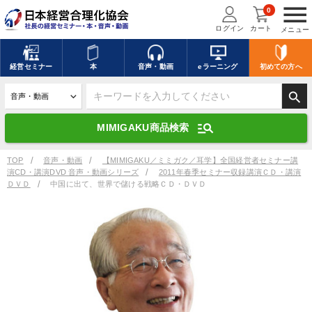
menu
0
ログイン
カート
メニュー
キーワードを入力して探す
edit
経営
セミナー
本
音声・動画
eラーニング
初めての方
へ
search
デジタル版対応のみ検索結果に表示する
manage_search
MIMIGAKU商品検索
search
上記の条件で検索
TOP
音声・動画
【MIMIGAKU／ミミガク／耳学】全国経営者セミナー講
演CD・講演DVD 音声・動画シリーズ
2011年春季セミナー収録講演ＣＤ・講演
ＤＶＤ
中国に出て、世界で儲ける戦略ＣＤ・ＤＶＤ
講演収録物を探す
mic
refresh
更新する
全国経営者セミナー講演収録物（全1315タイトル）からお探しいただけ
ます
カテゴリー