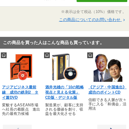
※「更新」を押すと「タグ・キーワード」を更新いただけます。
※表示は全て税込（10%）価格です。
この商品についてのお問い合わせ
keyboard_arrow_right
この商品を買った人はこんな商品も買っています。
アジアビジネス最前
酒井光雄の「10の戦略
《アジア・中国進出》
線 成功の鉄則2 タ
視点と見える化策」
成功のポイントCD
イ篇DVD
CD版・デジタル版
信頼できる人脈が次々
手に入る「和僑会」活
変貌するASEAN市場
製造業が、顧客に支持
用法
へ社長の着眼点 進出
される価値を創り、収
先の最有力候補
益を最大化させる