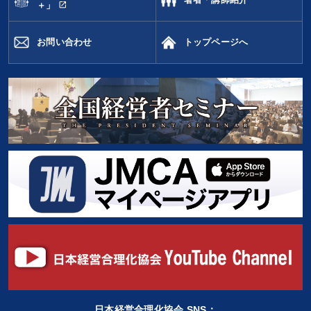
open_in_new
＋」
お問い合わせ
トップページへ
日本経営合理化協会 SNS：