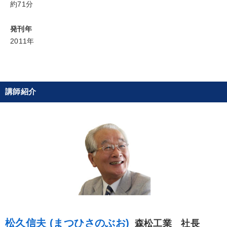
約71分
目的別
発刊年
2011年
社長の姿勢を学びたい
財務・数字力の向上
経営体系を学びたい
社員研修を行いたい
講師紹介
経営を改善したい
パフォーマンス向上
キーワード
新技術
マネジメント
採用
老舗企業
推薦
テレビ・ネットで話題
※「更新」を押すと「カテゴリー」「目的別」「キーワード」を更新いただけます。
松久信夫 (まつひさのぶお)
森松工業 社長