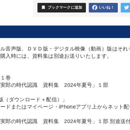
bookmark
ブックマークに追加
いいね！
タル音声版、ＤＶＤ版・デジタル映像（動画）版はそれ
ご購入時には、資料集は別途お送りいたします。
全１巻
実郎の時代認識 資料集 2024年夏号」１部
版（ダウンロード＋配信）」
ードまたはマイページ・iPhoneアプリ上からネット
実郎の時代認識 資料集 2024年夏号」１部 別途送