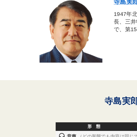
寺島実郎
1947
長、三井
で、第1
寺島実
形 態
headset
音声
（どの形態でも内容は同じ