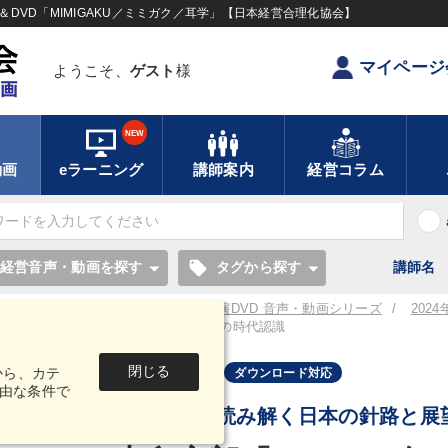
DVD「MIMIGAKU／ミミガク／耳学」【日本経営合理化協会】
マイページ
ようこそ、
ゲスト
様
NEW
動画
eラーニング
講師案内
経営コラム
local_offer
経営音声・動画を探す
タグから探す
講師名
／耳学】全国経営者セミナー講演CD・講演DVD 音声・動画シリーズ
202
ド）
寺島実郎「２０２４年・夏」の時代認識
閉じる
から、カテ
音声・動画
ダウンロード対応
由な条件で
定点観測で読み解く日本の針路と展