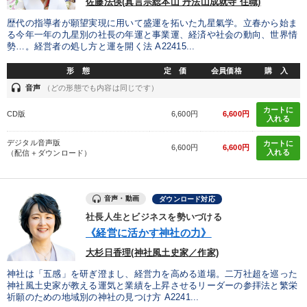
佐藤法偀(真言宗総本山 丹法山成就寺 住職)
歴代の指導者が願望実現に用いて盛運を拓いた九星氣学。立春から始ま
る今年一年の九星別の社長の年運と事業運、経済や社会の動向、世界情
勢…。経営者の処し方と運を開く法 A22415...
形 態
定 価
会員価格
購 入
headset
音声
（どの形態でも内容は同じです）
カートに
CD版
6,600円
6,600円
入れる
デジタル音声版
カートに
6,600円
6,600円
入れる
（配信＋ダウンロード）
音声・動画
ダウンロード対応
社長人生とビジネスを勢いづける
《経営に活かす神社の力》
大杉日香理(神社風土史家／作家)
神社は「五感」を研ぎ澄まし、経営力を高める道場。二万社超を巡った
神社風土史家が教える運気と業績を上昇させるリーダーの参拝法と繁栄
祈願のための地域別の神社の見つけ方 A2241...