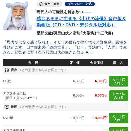
音声・動画
ダウンロード対応
現代人の可能性を解き放つ――
感じるままに生きる《山伏の流儀》音声版＆
動画版（CD・DVD・デジタル版対応）
星野文紘(羽黒山伏／宿坊｢大聖坊｣十三代目)
「思考ではなく感じ取れ！」４０年の修行で得た悟りと野生勘、感性を
呼び起こす、日本古来の「道の世界」、「ヒト」で決断し「人間」で生
きる…経営者に寄り添う羽黒山伏の生きた教え A...
形 態
定 価
会員価格
購 入
headset
音声
（どの形態でも内容は同じです）
カートに
CD版
6,600円
6,600円
入れる
デジタル音声版
カートに
6,600円
6,600円
入れる
（配信＋ダウンロード）
ondemand_video
動画
（どの形態でも内容は同じです）
カートに
DVD版
14,300円
14,300円
入れる
デジタル動画版
カートに