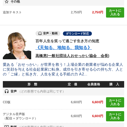
star_border
その他
カートに
追加テキスト
2,750円
2,750円
入れる
音声・動画
ダウンロード対応
百年人生を笑って過ごす生き方の知恵
《天知る、地知る、我知る》
高橋恵(一般社団法人おせっかい協会 会長)
愛ある「おせっかい」が世界を救う！上場企業の創業者が悩める企業人
に笑顔を与える社会起業家に転身。成功を引き寄せる心の持ち方、人と
の「ご縁」と拓き方、人生を変える手紙の力 A2...
形 態
定 価
会員価格
購 入
headset
音声
（どの形態でも内容は同じです）
カートに
CD版
6,600円
6,600円
入れる
デジタル音声版
カートに
6,600円
6,600円
入れる
（配信＋ダウンロード）