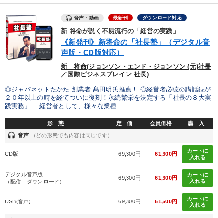
タグ・キーワード
音声・動画
最新刊
ダウンロード対応
新 将命が説く不易流行の「経営の実践」
《新発刊》新将命の「社長塾」（デジタル音
対談・座談会
スポーツ関連
地方企業の勝ち方
声版・CD版対応）
不動産投資
コミュニケーション
教育
会長
新 将命(ジョンソン・エンド・ジョンソン (元)社長
／国際ビジネスブレイン 社長)
成功哲学
生産性向上
金利
通信販売
女性経営者
◎ジャパネットたかた 創業者 髙田明氏推薦！ ◎経営者必聴の講話録が
２０年以上の時を経てついに復刻！永続繁栄を決定する「社長の８大実
上場企業
株式投資
SNS活用
人事戦略
交渉
践実務」 経営者として、様々な業種...
形 態
定 価
会員価格
購 入
いい会社
サービス
デジタルマーケティング
headset
音声
（どの形態でも内容は同じです）
未来先見
推薦
仕組み
早分かり
カートに
CD版
69,300円
61,600円
入れる
※「更新」を押すと「タグ・キーワード」を更新いただけます。
デジタル音声版
カートに
69,300円
61,600円
入れる
（配信＋ダウンロード）
カートに
USB(音声)
69,300円
61,600円
入れる