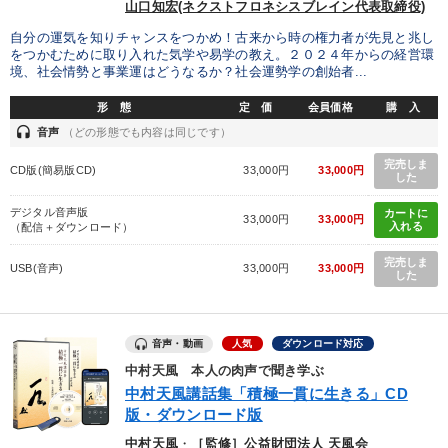
山口知宏(ネクストフロネシスブレイン代表取締役)
自分の運気を知りチャンスをつかめ！古来から時の権力者が先見と兆し
をつかむために取り入れた気学や易学の教え。２０２４年からの経営環
境、社会情勢と事業運はどうなるか？社会運勢学の創始者...
形 態
定 価
会員価格
購 入
headset
音声
（どの形態でも内容は同じです）
完売しま
CD版(簡易版CD)
33,000円
33,000円
した
デジタル音声版
カートに
33,000円
33,000円
入れる
（配信＋ダウンロード）
完売しま
USB(音声)
33,000円
33,000円
した
音声・動画
人気
ダウンロード対応
中村天風 本人の肉声で聞き学ぶ
中村天風講話集「積極一貫に生きる」CD
版・ダウンロード版
中村天風
・
［監修］公益財団法人 天風会