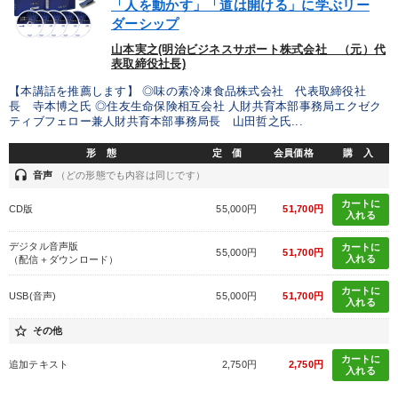
「人を動かす」「道は開ける」に学ぶリー
ダーシップ
財務・数字力の向上
リーダーの魅力向上
山本実之(明治ビジネスサポート株式会社 （元）代
表取締役社長)
業績を伸ばしたい
財務・数字力の向上
【本講話を推薦します】 ◎味の素冷凍食品株式会社 代表取締役社
長 寺本博之氏 ◎住友生命保険相互会社 人財共育本部事務局エクゼク
パフォーマンス向上
販売力を強化したい
ティブフェロー兼人財共育本部事務局長 山田哲之氏...
形 態
定 価
会員価格
購 入
キーワード
headset
音声
（どの形態でも内容は同じです）
カートに
CD版
55,000円
51,700円
会社を守る
リベラルアーツ
教育
多角化・新規事業
入れる
デジタル音声版
カートに
55,000円
51,700円
いい会社
コミュニケーション
入れる
（配信＋ダウンロード）
カートに
USB(音声)
55,000円
51,700円
※「更新」を押すと「カテゴリー」「目的別」「キーワード」を更新いただけます。
入れる
star_border
その他
タグから探す
local_offer
refresh
更新する
カートに
追加テキスト
2,750円
2,750円
入れる
すべての音声・動画（全2076タイトル）からお探しいただけます