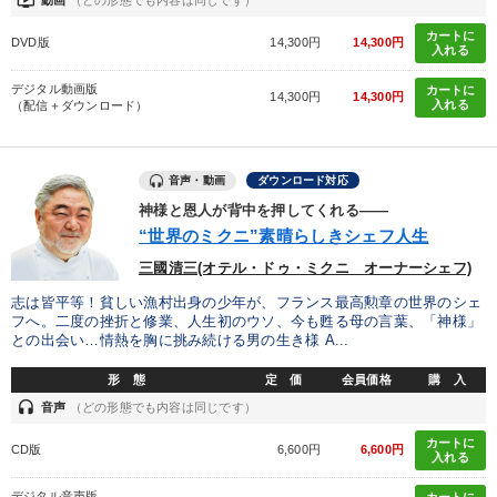
ondemand_video
動画
（どの形態でも内容は同じです）
カートに
DVD版
14,300円
14,300円
入れる
デジタル動画版
カートに
14,300円
14,300円
入れる
（配信＋ダウンロード）
音声・動画
ダウンロード対応
神様と恩人が背中を押してくれる――
“世界のミクニ”素晴らしきシェフ人生
三國清三(オテル・ドゥ・ミクニ オーナーシェフ)
志は皆平等！貧しい漁村出身の少年が、フランス最高勲章の世界のシェ
フへ。二度の挫折と修業、人生初のウソ、今も甦る母の言葉、「神様」
との出会い…情熱を胸に挑み続ける男の生き様 A...
形 態
定 価
会員価格
購 入
headset
音声
（どの形態でも内容は同じです）
カートに
CD版
6,600円
6,600円
入れる
デジタル音声版
カートに