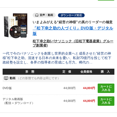
音声・動画
ダウンロード対応
いまよみがえる“経営の神様”の真のリーダーの極意
「松下幸之助の人づくり」DVD版・デジタル
版
松下幸之助(パナソニック（旧松下電器産業）グルー
プ創業者)
一代で今のパナソニックを創業し世界的企業へと成長させた“経営の神
様”松下幸之助。混迷する日本の未来を憂い、私財70億円を投じて松下
政経塾を設立し、各界の指導者の育成にも尽力。稀代の...
形 態
定 価
会員価格
購 入
ondemand_video
動画
（どの形態でも内容は同じです）
カートに
DVD版
44,000円
44,000円
入れる
デジタル動画版
カートに
44,000円
44,000円
入れる
（配信＋ダウンロード）