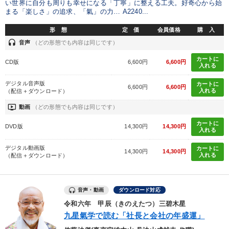
い世界に自分も周りも幸せになる「丁寧」に整える工夫。好奇心から始
まる「楽しさ」の追求、「氣」の力… A2240...
形 態
定 価
会員価格
購 入
headset
音声
（どの形態でも内容は同じです）
カートに
CD版
6,600円
6,600円
入れる
デジタル音声版
カートに
6,600円
6,600円
入れる
（配信＋ダウンロード）
ondemand_video
動画
（どの形態でも内容は同じです）
カートに
DVD版
14,300円
14,300円
入れる
デジタル動画版
カートに
14,300円
14,300円
入れる
（配信＋ダウンロード）
音声・動画
ダウンロード対応
令和六年 甲辰（きのえたつ）三碧木星
九星氣学で読む「社長と会社の年盛運」