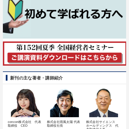
新刊の主な著者・講師紹介
concon株式会社 代表
株式会社雨風太陽 代表
株式会社サイエンス
髙
取締役 CEO
取締役社長
ホールディングス 代
村