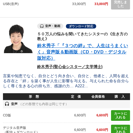
完売しま
USB(音声)
33,000円
33,000円
した
音声・動画
ダウンロード対応
５０万人の悩みを聞いてきたシスターの《生き方の
教え》
鈴木秀子「『３つの絆』で、人生はうまくい
く」音声版＆動画版（CD・DVD・デジタル
版対応）
鈴木秀子(聖心会シスター／文学博士)
言葉や知恵でなく、自分とどう向き合い、自分と、他者と、人間を超え
る存在と「絆」を築く事が人生に影響を与える。与えられた命を自分ら
しく尊く生きる心の持ち方、感謝の力… A222...
形 態
定 価
会員価格
購 入
headset
音声
（どの形態でも内容は同じです）
カートに
CD版
6,600円
6,600円
入れる
デジタル音声版
カートに
6,600円
6,600円
入れる
（配信＋ダウンロード）