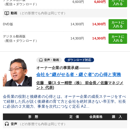
6,600円
6,600円
入れる
（配信＋ダウンロード）
ondemand_video
動画
（どの形態でも内容は同じです）
カートに
DVD版
14,300円
14,300円
入れる
デジタル動画版
カートに
14,300円
14,300円
入れる
（配信＋ダウンロード）
音声・動画
ダウンロード対応
オーナー企業の事業承継―――
会社を“継がせる者・継ぐ者”の心得と実務
佐藤 肇(スター精密（株） 前会長／佐藤マネジメ
ント 代表)
会長業の役割と後継者の心得とは。オーナー企業の成長ステージをすべ
て経験した氏が説く後継者の育て方と会社を絶対潰さない帝王学。社長
に必須の２大能力、事業を次代につなぐ定石 A2...
形 態
定 価
会員価格
購 入
headset
音声
（どの形態でも内容は同じです）