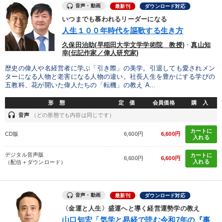
音声・動画
最新刊
ダウンロード対応
業種
いつまでも慕われるリーダーになる
人生１００年時代を謳歌する生き方
製造業
卸売・小売・飲食業
建設・不動産業
久保田治助(早稲田大学文学学術院 教授)
・
真山知
幸(伝記作家／偉人研究家)
IT・サービス・金融業
コンサルタント
専門家
歴史の偉人や名経営者に学ぶ「引き際」の美学。引退しても愛されメン
ターになる人物と老害になる人物の違い。社長人生を豊かにする学びの
五教科、花が開いた偉人たちの「転機」の教え A...
キーワード
形 態
定 価
会員価格
購 入
headset
音声
（どの形態でも内容は同じです）
資産運用
デジタルマーケティング
大竹愼一
カートに
CD版
6,600円
6,600円
入れる
早わかり
不動産
IT・デジタル活用
デジタル音声版
カートに
6,600円
6,600円
入れる
（配信＋ダウンロード）
※「更新」を押すと「テーマ」「キーワード」を更新いただけます。
経営音声・動画を探す
ondemand_video
refresh
更新する
音声・動画
最新刊
ダウンロード対応
〈金運と人生〉盛運へと導く経営運勢学の教え
全国経営者セミナー収録物以外の経営教材（全761タイトル）からお探
山口知宏「気学と易経で読む令和7年の『事
しいただけます