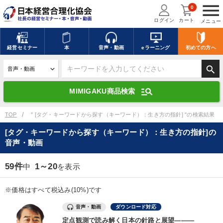
menu
0
ログイン
カート
メニュー
キーワードを入力して探す
edit
経営
セミナー
本
音声・動画
eラーニング
初めての方
へ
search
デジタル版対応のみ検索結果に表示する
manage_search
MIMIGAKU商品検索
search
上記の条件で検索
TOP
" [タグ・キーワードから探す（キーワード）：生き方の指針] "の検索結果
[タグ・キーワードから探す（キーワード）：生き方の指針]の
音声・動画
講演収録物を探す
mic
refresh
更新する
59件
1～20
中
を表示
全国経営者セミナー講演収録物（全1315タイトル）からお探しいただけ
ます
※価格はすべて税込み(10%)です
カテゴリー
音声・動画
ダウンロード対応
定点観測で読み解く日本の針路と展望―――