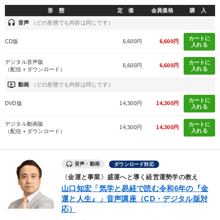
形 態
定 価
会員価格
購 入
headset
音声
（どの形態でも内容は同じです）
カートに
CD版
6,600円
6,600円
入れる
デジタル音声版
カートに
6,600円
6,600円
入れる
（配信＋ダウンロード）
ondemand_video
動画
（どの形態でも内容は同じです）
カートに
DVD版
14,300円
14,300円
入れる
デジタル動画版
カートに
14,300円
14,300円
入れる
（配信＋ダウンロード）
音声・動画
ダウンロード対応
〈金運と事業〉盛運へと導く経営運勢学の教え
山口知宏「気学と易経で読む令和6年の『金
運と人生』」音声講座（CD・デジタル版対
応）