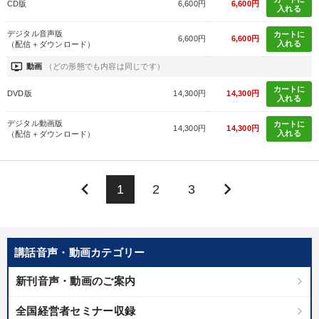
CD版
6,600円
6,600円
入れる
デジタル音声版
カートに
6,600円
6,600円
入れる
（配信＋ダウンロード）
ondemand_video
動画
（どの形態でも内容は同じです）
カートに
DVD版
14,300円
14,300円
入れる
デジタル動画版
カートに
14,300円
14,300円
入れる
（配信＋ダウンロード）
keyboard_arrow_left
keyboard_arrow_right
1
2
3
講話音声・動画カテゴリー
新刊音声・動画のご案内
全国経営者セミナー収録