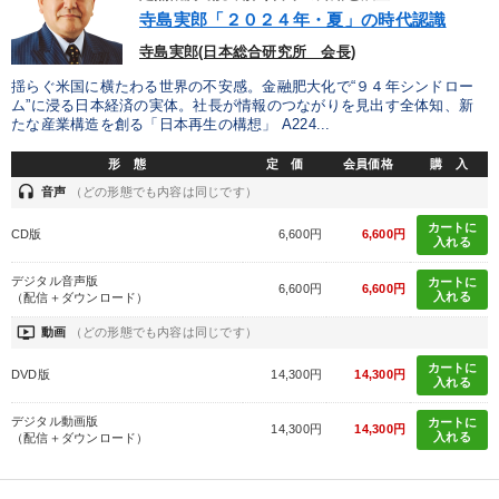
優秀各社の智恵と戦略
事業家のロマンと経営
寺島実郎「２０２４年・夏」の時代認識
寺島実郎(日本総合研究所 会長)
若手異才経営者の発想
専門家のアドバイス
揺らぐ米国に横たわる世界の不安感。金融肥大化で“９４年シンドロー
ム”に浸る日本経済の実体。社長が情報のつながりを見出す全体知、新
リーダーの器量を学ぶ
たな産業構造を創る「日本再生の構想」 A224...
形 態
定 価
会員価格
購 入
テーマ
headset
音声
（どの形態でも内容は同じです）
カートに
CD版
6,600円
6,600円
最新技術・トレンド
入れる
デジタル音声版
カートに
2026年夏季全国経営者セミナー収録講演ＣＤ・講演ＤＶＤ・デジ
6,600円
6,600円
入れる
（配信＋ダウンロード）
タル版（音声／動画ストリーミング・ダウンロード）
ondemand_video
動画
（どの形態でも内容は同じです）
147回春季大会
【12月】音声・映像
カートに
DVD版
14,300円
14,300円
入れる
社員が自律的に動き出す組織づくり
デジタル動画版
カートに
14,300円
14,300円
入れる
（配信＋ダウンロード）
2026年春季全国経営者セミナー収録講演ＣＤ・講演ＤＶＤ・デジ
タル版（音声／動画ストリーミング・ダウンロード）