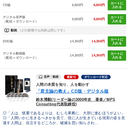
カートに
CD版
6,600円
6,600円
入れる
デジタル音声版
カートに
6,600円
6,600円
入れる
（配信＋ダウンロード）
ondemand_video
動画
（どの形態でも内容は同じです）
カートに
DVD版
14,300円
14,300円
入れる
デジタル動画版
カートに
14,300円
14,300円
入れる
（配信＋ダウンロード）
音声・動画
最新刊
ダウンロード対応
人間の本質を知り、人を動かす
「君主論の教え」CD版・デジタル版
鈴木博毅(リーダー論の3000年史 著者／MPS
Consulting代表取締役)
◎「人は、慎重であるよりは、むしろ果断に、大胆に進むほうがよい」
◎「人間いかに生きるべきかを見て、現に人が生きている現実の姿を見
逃す人間は、自立するどころか、破滅を思い知らされ...