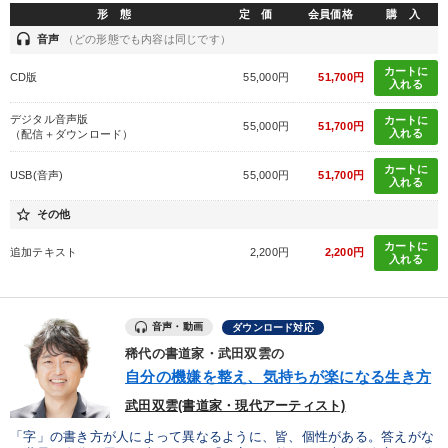
形 態
定 価
会員価格
購 入
headset
音声
（どの形態でも内容は同じです）
カートに
CD版
55,000円
51,700円
入れる
デジタル音声版
カートに
55,000円
51,700円
入れる
（配信＋ダウンロード）
カートに
USB(音声)
55,000円
51,700円
入れる
star_border
その他
カートに
追加テキスト
2,200円
2,200円
入れる
音声・動画
ダウンロード対応
稀代の書道家・武田双雲の
自分の機嫌を整え、気持ちが楽になる生き方
武田双雲(書道家・現代アーティスト)
「字」の書き方が人によって異なるように、皆、個性がある。答えがな