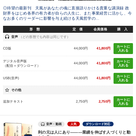
◎待望の最新刊 天風があなたの魂に直接語りかける貴重な講演録 政
財界をはじめ各界の有力者が自らの人生に、また事業経営に活かし、今
なお多くのリーダーに影響を与え続ける天風哲学の...
形 態
定 価
会員価格
購 入
headset
音声
（どの形態でも内容は同じです）
カートに
CD版
44,000円
41,800円
入れる
デジタル音声版
カートに
44,000円
41,800円
入れる
（配信＋ダウンロード）
カートに
USB(音声)
44,000円
41,800円
入れる
star_border
その他
カートに
追加テキスト
2,750円
2,750円
入れる
音声・動画
人気
ダウンロード対応
利の元は人にあり―――業績を伸ばす人づくりと動