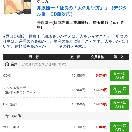
かし方
井原隆一「社長の『人の用い方』」（デジタ
ル版・CD版対応）
井原隆一(日本光電工業相談役、埼玉銀行（元）専
務)
●栗山英樹氏 推薦！「組織をいかすとは、人をいかすこと」 監督の
仕事は、選手の心を動かし、勝利の高みに導くことです。人をいかに用
いて、信頼感を高めるか――― その答えを求...
形 態
定 価
会員価格
購 入
headset
音声
（どの形態でも内容は同じです）
カートに
CD版
48,950円
45,870円
入れる
デジタル音声版
カートに
48,950円
45,870円
入れる
（配信＋ダウンロード）
カートに
USB(音声)
48,950円
45,870円
入れる
star_border
その他
カートに
追加テキスト
1,100円
1,100円
入れる