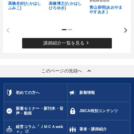
表取締役会長
髙橋史好(たかはし
高橋博之(たかはし
し
青山恭明(あおやま
ふみこ)
ひろゆき)
やすあき )
keyboard_arrow_right
講師紹介一覧を見る
keyboard_arrow_up
このページの先頭へ
初めての方へ
新着情報
新着セミナー・新刊本・音
JMCA特別コンテンツ
声・動画
経営コラム「ＪＭＣＡweb
著者・講師紹介
open_in_new
＋」