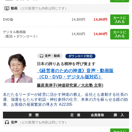
ondemand_video
動画
（どの形態でも内容は同じです）
カートに
DVD版
14,300円
14,300円
入れる
デジタル動画版
カートに
14,300円
14,300円
入れる
（配信＋ダウンロード）
音声・動画
ダウンロード対応
日本の誇りある精神を呼び覚ます
《経営者のための神道》音声・動画版
（CD・DVD・デジタル版対応）
藤原美津子(神道研究家／大志塾 主宰)
名だたるリーダーが経営に活かす神道の教え。会社とも連動する社長の
運、強運をもたらす初詣・神社参拝の仕方、本来の力を蘇らせる鏡の効
果、お客様の発展繁栄の導き方 A22205
形 態
定 価
会員価格
購 入
headset
音声
（どの形態でも内容は同じです）
カートに