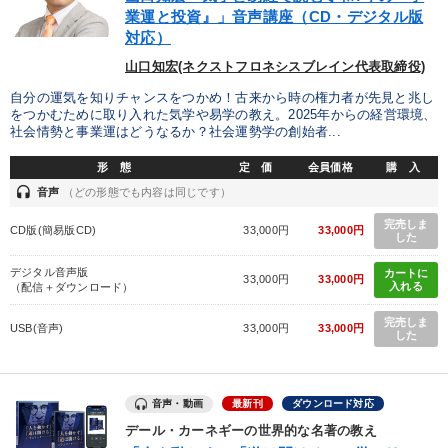
業運と投資』」音声講座（CD・デジタル版
対応）
カテゴリー
山口知宏(ネクストフロネシスブレイン代表取締役)
自分の運気を知りチャンスをつかめ！古来から時の権力者が先見と兆し
会社のパフォーマンスを高める講話
経営戦略・経営実務
をつかむために取り入れた気学や易学の教え。2025年からの経営環境、
社会情勢と事業運はどうなるか？社会運勢学の創始者...
148回夏季大会
経済・景気・相場予測
形 態
定 価
会員価格
購 入
【5月】音声・映像
headset
音声
（どの形態でも内容は同じです）
完売しま
2025年夏季全国経営者セミナー収録講演ＣＤ・講演ＤＶＤ・デジ
CD版(簡易版CD)
33,000円
33,000円
した
タル版（音声／動画ストリーミング・ダウンロード）
デジタル音声版
カートに
33,000円
33,000円
後継社長・アトツギ
数字・税務・決算書
マーケティング
入れる
（配信＋ダウンロード）
完売しま
最新刊・戦略参謀ChatGPT実戦法と中小企業のDXと講話ご案内
USB(音声)
33,000円
33,000円
した
井上和弘の財務力UP
組織・採用・スキル
音声・動画
最新刊
ダウンロード対応
目的別
デール・カーネギーの世界的な名著の教え