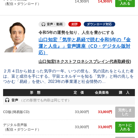
14,300円
14,300円
入れる
（配信＋ダウンロード）
音声・動画
好評
ダウンロード対応
令和5年の運勢を知り、人生を豊かにする
山口知宏「気学と易経で読む令和5年の『金
運と人生』」音声講座（CD・デジタル版対
応）
山口知宏(ネクストフロネシスブレイン代表取締役)
２月４日から始まった気学の一年。いつの世も、気の流れをとらえた者
は、富と成功を手にする。宇宙エネルギーを知る「気学」と時の兆しを
つかむ「易経」を使い、2023年の事業運と社会情勢の...
形 態
定 価
会員価格
購 入
headset
音声
（どの形態でも内容は同じです）
完売しま
CD版(簡易版CD)
33,000円
33,000円
した
デジタル音声版
カートに
33,000円
33,000円
入れる
（配信＋ダウンロード）