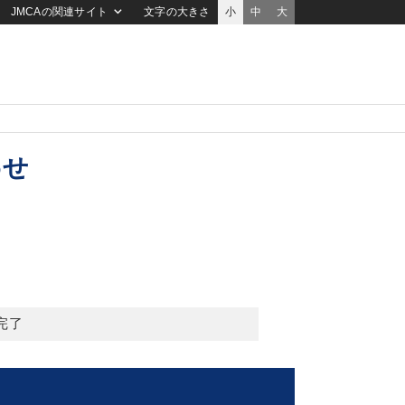
JMCAの関連サイト
文字の大きさ
小
中
大
わせ
完了