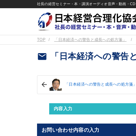
社長の経営セミナー・本・講演オーディオ音声・動画・CD＆
TOP
「日本経済への警告と成長への処方箋」
email
「日本経済への警告
「日本経済への警告と成長への処方箋」
内容入力
お問い合わせ内容の入力