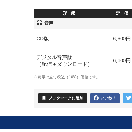
形 態
定 価
headset
音声
CD版
6,600円
デジタル音声版
6,600円
（配信＋ダウンロード）
※表示は全て税込（10%）価格です。
bookmark
ブックマークに追加
いいね！