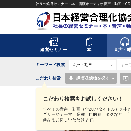
社長の経営セミナー・本・講演オーディオ音声・動画・CD＆
経営セミナー
本
音声・
キーワード検索
mic
ondemand_video
こだわり検索
講演収録物を探す
TOP
音声・動画
【MIMIGAKU／ミミガク
（ストリーミング）
横田伊佐男「一枚の未来地図
こだわり検索をお試しください！
すべての音声・動画（全2077タイトル）の中
ゴリーやテーマ、業種、目的別、タグなど、自
商品をお探しいただけます。