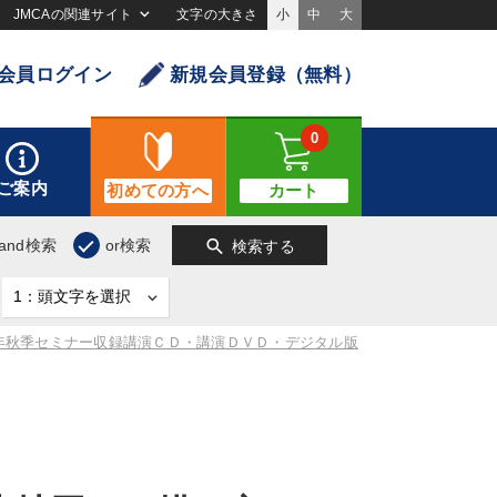
JMCAの関連サイト
文字の大きさ
小
中
大
会員ログイン
新規会員登録（無料）
0
ご案内
初めての方へ
カート
search
and検索
or検索
検索する
0年秋季セミナー収録講演ＣＤ・講演ＤＶＤ・デジタル版