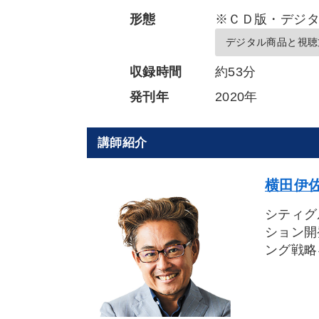
形態
※ＣＤ版・デジ
デジタル商品と視聴
収録時間
約53分
発刊年
2020年
講師紹介
横田伊佐
シティグ
ション開
ング戦略