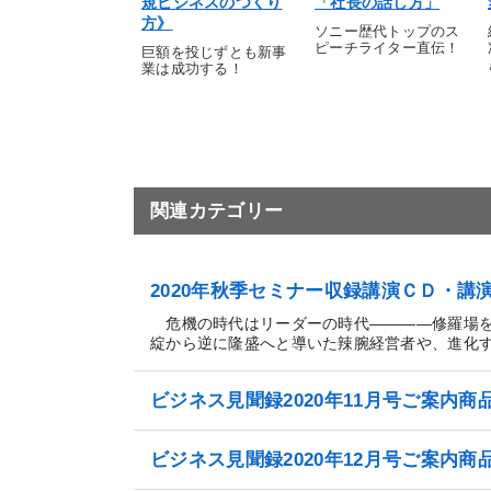
規ビジネスのつくり
「社長の話し方」
方》
ソニー歴代トップのス
ピーチライター直伝！
巨額を投じずとも新事
業は成功する！
関連カテゴリー
2020年秋季セミナー収録講演ＣＤ・
危機の時代はリーダーの時代――――修羅場を改
綻から逆に隆盛へと導いた辣腕経営者や、進化する
ビジネス見聞録2020年11月号ご案内商
ビジネス見聞録2020年12月号ご案内商