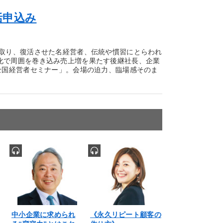
括申込み
に取り、復活させた名経営者、伝統や慣習にとらわれ
化で周囲を巻き込み売上増を果たす後継社長、企業
全国経営者セミナー」。会場の迫力、臨場感そのま
中小企業に求められ
《永久リピート顧客の