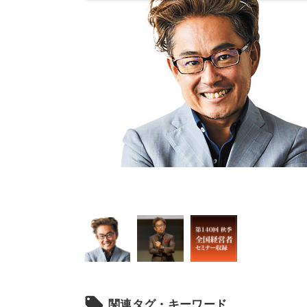
local_offer
関連タグ・キーワード