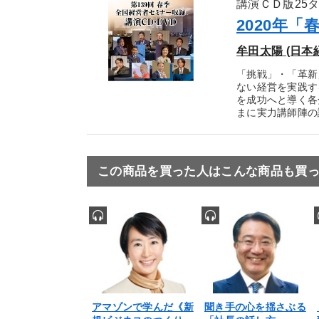
講演ＣＤ版25
2020年
牟田太陽 (日本
「挑戦」・「革新
ない経営を実践す
を成功へと導く各
まに実力講師陣の講
この商品を買った人はこんな商品も買
アマゾンで学んだ《新
聞き手の心を揺さぶる