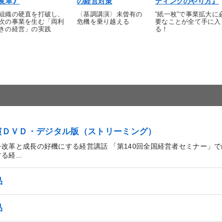
変革》
の経営対策
ティングのやり方』
組織の硬直を打破し、
〈基調講演〉未曾有の
“紙一枚”で事業拡大に
次の事業を生む「両利
危機を乗り越える
要なことが全て手に入
きの経営」の実践
る！
講演ＤＶＤ・デジタル版（ストリーミング）
革と成長の好機にする経営講話 「第140回全国経営者セミナー」
経...
品
品