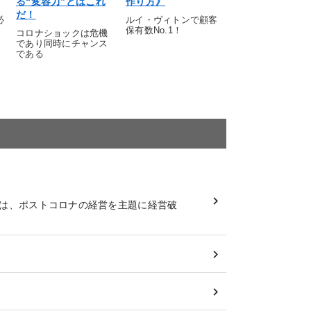
る“変容力”とはこれ
作り方》
だ！
必
ルイ・ヴィトンで顧客
保有数No.1！
コロナショックは危機
であり同時にチャンス
である
では、ポストコロナの経営を主題に経営破