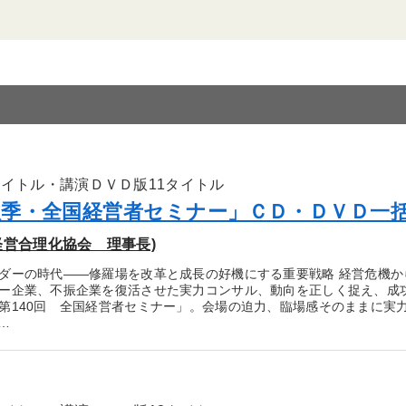
タイトル・講演ＤＶＤ版11タイトル
「秋季・全国経営者セミナー」ＣＤ・ＤＶＤ一
経営合理化協会 理事長)
ダーの時代――修羅場を改革と成長の好機にする重要戦略 経営危機
ー企業、不振企業を復活させた実力コンサル、動向を正しく捉え、成
第140回 全国経営者セミナー」。会場の迫力、臨場感そのままに実
…