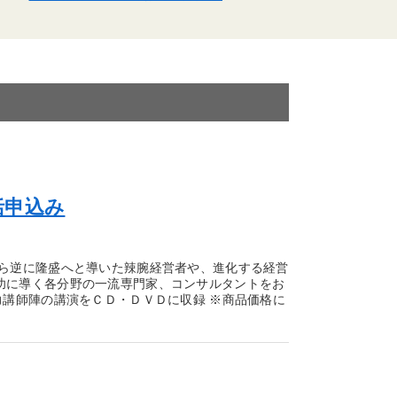
括申込み
から逆に隆盛へと導いた辣腕経営者や、進化する経営
功に導く各分野の一流専門家、コンサルタントをお
力講師陣の講演をＣＤ・ＤＶＤに収録 ※商品価格に