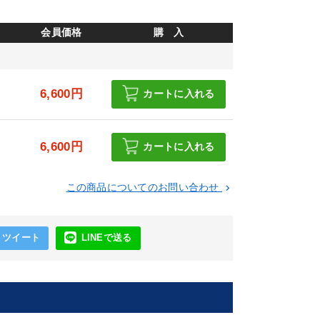
会員価格
購 入
6,600円
カートに入れる
6,600円
カートに入れる
この商品についてのお問い合わせ
keyboard_arrow_right
ツイート
LINEで送る