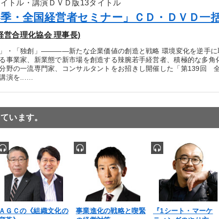
タイトル・講演ＤＶＤ版13タイトル
「春季・全国経営者セミナー」ＣＤ・ＤＶＤ一
経営合理化協会 理事長)
」・「独創」――――新たな企業価値の創造と戦略 環境変化を逆手
る事業家、新業態で新市場を創造する辣腕若手経営者、積極的な多角
分野の一流専門家、コンサルタントをお招きし開催した「第139回 
演を...…
っています。
ＡＧＣの《組織文化の
事業進化の戦略と喫緊
『1シート・マーケ