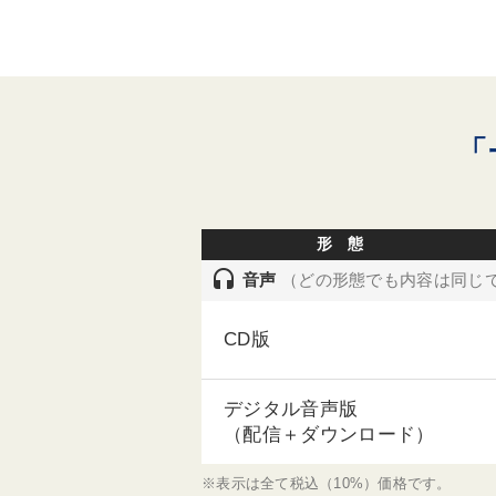
「
形 態
headset
音声
（どの形態でも内容は同じ
CD版
デジタル音声版
（配信＋ダウンロード）
※表示は全て税込（10%）価格です。