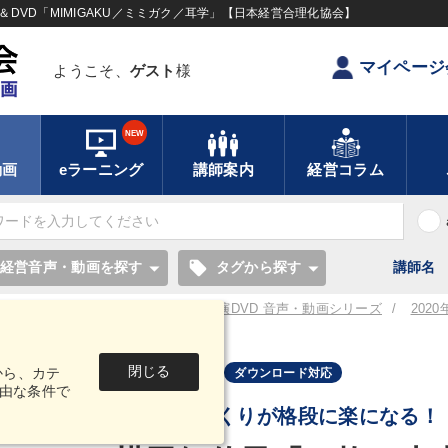
DVD「MIMIGAKU／ミミガク／耳学」【日本経営合理化協会】
マイページ
ようこそ、
ゲスト
様
NEW
動画
eラーニング
講師案内
経営コラム
local_offer
経営音声・動画を探す
タグから探す
講師名
／耳学】全国経営者セミナー講演CD・講演DVD 音声・動画シリーズ
202
」の描き方CD・デジタル版
閉じる
から、カテ
音声・動画
ダウンロード対応
由な条件で
経営計画づくりが格段に楽になる！