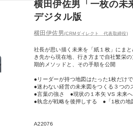
横田伊佐男「一枚の未
デジタル版
横田伊佐男
(CRMダイレクト 代表取締役)
社長が思い描く未来を「紙１枚」にまと
き先から現在地、行き方まで自社繁栄の
期的メソッドと、その手順を公開
●リーダーが持つ地図はたった1枚だけ
●迷わない経営の未来図をつくる３つのス
●言葉の強さ ●現状の１本矢 VS 未来
●執念が戦略を後押しする ●「1枚の
A22076