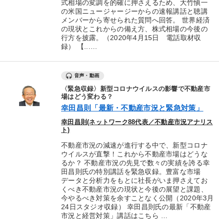
式相場の変調を的確に押さえるため、大竹愼一
の米国ニュージャージーからの速報講話と聴講
メンバーから寄せられた質問へ回答。 世界経済
の現状とこれからの備え方、株式相場の今後の
行方を披露。（2020年4月15日 電話取材収
録） 【...…
音声・動画
〈緊急収録〉新型コロナウイルスの影響で不動産市
場はどう変わる？
幸田昌則「最新・不動産市況と緊急対策」
幸田昌則(ネットワーク88代表／不動産市況アナリス
ト)
不動産市況の減速が進行する中で、新型コロナ
ウイルスが直撃！これから不動産市場はどうな
るか？ 不動産市況の先見で数々の実績を誇る幸
田昌則氏の特別講話を緊急収録。豊富な市場
データと分析力をもとに社長がいま押さえてお
くべき不動産市況の現状と今後の展望と課題、
今やるべき対策を余すことなく公開（2020年3月
24日スタジオ収録） 幸田昌則氏の最新「不動産
市況と経営対策」講話はこちら …