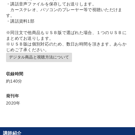
※「更新」を押すと「カテゴリー」「目的別」「キーワード」を更新いただけます。
・講話音声ファイルを保存してお送りします。
カーステレオ、パソコンのプレーヤー等で視聴いただけま
す。
タグから探す
local_offer
refresh
更新する
・講話資料1部
すべての音声・動画（全2076タイトル）からお探しいただけます
※同注文で他商品もＵＳＢ版で選ばれた場合、１つのＵＳＢに
まとめてお送りします。
タグ・キーワード
※ＵＳＢ版は個別対応のため、数日お時間を頂きます。あらか
じめご了承ください。
デジタル商品と視聴方法について
交渉
通販
繁盛
ドラッカー
歴史に学ぶ
銀行交渉
トレンド
入門篇
デザイン
企業文化
収録時間
約140分
株式投資
テレビ・ネットで話題
節税
リピート
発刊年
大竹愼一
相続・事業承継
理念・パーパス
株式市場
2020年
販売戦略
AI
賃金制度
地方企業の勝ち方
デジタルマーケティング
通信販売
講師紹介