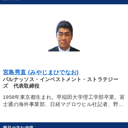
※「更新」を押すと「タグ・キーワード」を更新いただけます。
宮島秀直 (みやじまひでなお)
パルナッソス・インベストメント・ストラテジー
ズ 代表取締役
1958年東京都生まれ。早稲田大学理工学部卒業。富
士通の海外事業部、日経マグロウヒル社記者、野村
證券外国株式部マーケットアナリストおよび投資調
査部日本株ストラテジスト、大蔵省系シンクタンク
の国際金融情報センター欧州担当チーフエコノミス
商品の主な内容