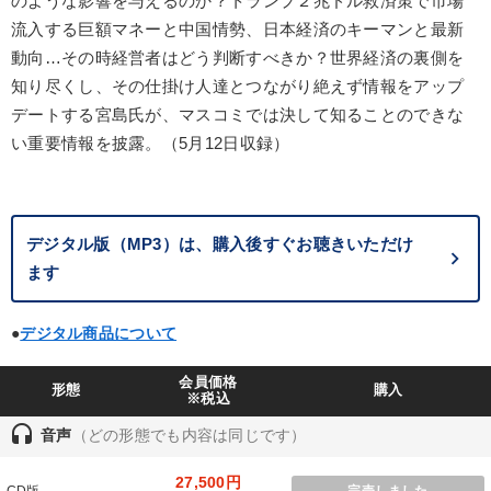
のような影響を与えるのか？トランプ２兆ドル救済策で市場
製造業
卸売・小売・飲食業
建設・不動産業
流入する巨額マネーと中国情勢、日本経済のキーマンと最新
動向…その時経営者はどう判断すべきか？世界経済の裏側を
IT・サービス・金融業
コンサルタント
専門家
知り尽くし、その仕掛け人達とつながり絶えず情報をアップ
デートする宮島氏が、マスコミでは決して知ることのできな
キーワード
い重要情報を披露。（5月12日収録）
コミュニケーション
通信販売
生産性向上
デジタル版（MP3）は、購入後すぐお聴きいただけ
海外の成功事例
いい会社
資産運用
ます
※「更新」を押すと「テーマ」「キーワード」を更新いただけます。
●
デジタル商品について
経営音声・動画を探す
ondemand_video
refresh
更新する
会員価格
形態
購入
※税込
全国経営者セミナー収録物以外の経営教材（全761タイトル）からお探
しいただけます
headset
音声
（どの形態でも内容は同じです）
カテゴリー
27,500円
CD版
完売しました