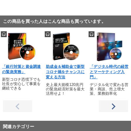
この商品を買った人はこんな商品も買っています。
「銀行対策と資金調達
助成金＆補助金で新型
「デジタル時代の経営
の緊急実務」
コロナ禍をチャンスに
とマーケティング入
変える方法
門」
新型コロナ恐慌下でも
社長が安心して事業を
史上最大規模120兆円
デジタル化で変わる営
継続できる
の緊急経済対策を最大
業・商談、売上増大
活用せよ！
策、業務効率化
関連カテゴリー