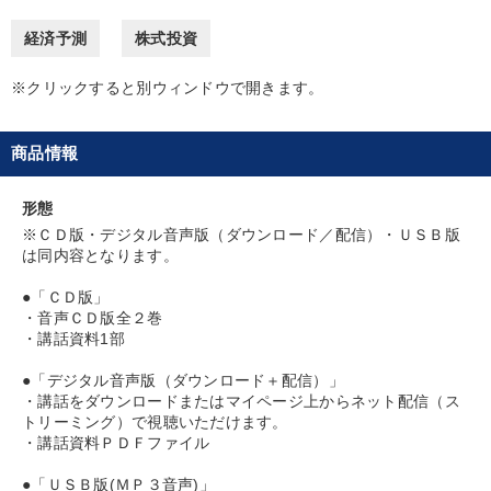
会社のパフォーマンスを高める講話
経済予測
株式投資
※クリックすると別ウィンドウで開きます。
目的別
商品情報
新事業・新商品づくり
財務・数字力の向上
形態
社長の姿勢を学びたい
財務・数字力の向上
※ＣＤ版・デジタル音声版（ダウンロード／配信）・ＵＳＢ版
は同内容となります。
販売力を強化したい
リーダーの魅力向上
●「ＣＤ版」
・音声ＣＤ版全２巻
キーワード
・講話資料1部
●「デジタル音声版（ダウンロード＋配信）」
モノづくり
株式市場
不動産投資
政治家
・講話をダウンロードまたはマイページ上からネット配信（ス
トリーミング）で視聴いただけます。
インバウンド
中小企業
・講話資料ＰＤＦファイル
●「ＵＳＢ版(ＭＰ３音声)」