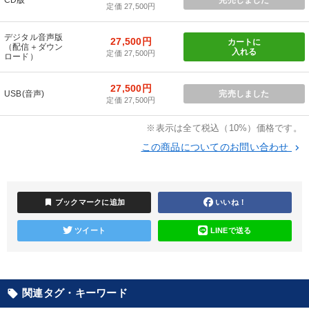
定価 27,500円
147回春季大会
組織・採用・スキル
デジタル音声版
27,500円
カートに
（配信＋ダウン
入れる
定価 27,500円
ロード）
全国経営者セミナー収録〈売れ筋・人気ランキング〉＆新刊・好
評講話
27,500円
USB(音声)
完売しました
【最新刊】精神科医・和田秀樹の「老いない力」＋健康な社長と
定価 27,500円
会社をつくる厳選講話
※表示は全て税込（10%）価格です。
仕事のスキルと人間力を高める知恵を身につける
この商品についてのお問い合わせ
keyboard_arrow_right
社員が自律的に動き出す組織づくり
改善・生産性向上
【5月】音声・映像
bookmark
ブックマークに追加
いいね！
2025年春季全国経営者セミナー収録講演ＣＤ・講演ＤＶＤ・デジ
ツイート
LINEで送る
タル版（音声／動画ストリーミング・ダウンロード）
歴史・古典に学ぶ実務講話
関連タグ・キーワード
local_offer
2026年夏季全国経営者セミナー収録講演ＣＤ・講演ＤＶＤ・デジ
タル版（音声／動画ストリーミング・ダウンロード）