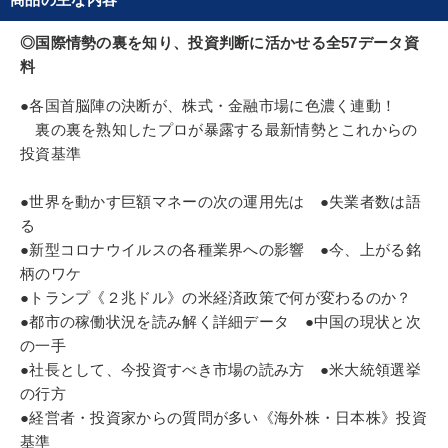
ト、野村證券金融研究所投資調査部ファンドフロー
担当ストラテジスト、大蔵省ヘッジファンド研究会
◎国際情勢の裏を知り、投資判断に活かせる全57データ資
委員、コメルツ証券日本株チーフストラテジストな
料
ど歴任し、投資戦略調査会社パルナッソス・インベ
●各国首脳陣の決断が、株式・金融市場に色濃く連動！
ストメント・ストラテジーズ（株）を設立。少数の
裏の裏を熟知したプロが暴露する最新情勢とこれからの
大手機関投資家に絞った個別契約型投資戦略レポー
投資基準
トおよびプレゼンテーション・サービス業務を開
始。2007年リーマン・ブラザーズ証券株式調査部シ
●世界を動かす巨額マネーの次の運用先は ●失業者数は語
ニアヴァイスプレジデントチーフストラテジスト、
る
08年よりバークレイズ・キャピタル証券チーフスト
●新型コロナウイルスの各種業界への影響 ●今、上がる銘
ラテジストを経て現職。毎年世界を4周し、欧米ア
柄のワケ
ジア12ヵ国178社以上と直接情報交換。政府機関、
●トランプ《２兆ドル》の米経済政策で何が変わるのか？
ヘッジファンド、投信、保険、年金、ＣＴＡ、為替
●都市の稼働状況を読み解く詳細データ ●中国の現状と次
ファンド、シンクタンクなど訪問先は多岐に及ぶ。
の一手
●社長として、今投資すべき市場の読み方 ●米大統領選挙
の行方
●経営者・投資家からの質問が多い《海外株・日本株》投資
基準