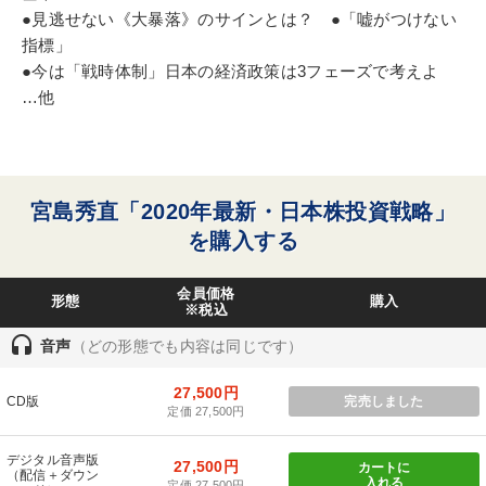
●見逃せない《大暴落》のサインとは？ ●「嘘がつけない
指標」
●今は「戦時体制」日本の経済政策は3フェーズで考えよ
…他
宮島秀直「2020年最新・日本株投資戦略」
を購入する
会員価格
形態
購入
※税込
headset
音声
（どの形態でも内容は同じです）
27,500円
CD版
完売しました
定価 27,500円
デジタル音声版
27,500円
カートに
（配信＋ダウン
入れる
定価 27,500円