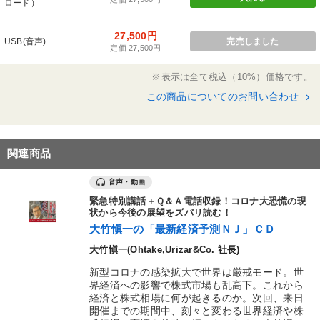
ロード）
27,500円
USB(音声)
完売しました
定価 27,500円
※表示は全て税込（10%）価格です。
この商品についてのお問い合わせ
keyboard_arrow_right
関連商品
音声・動画
緊急特別講話＋Ｑ＆Ａ電話収録！コロナ大恐慌の現
状から今後の展望をズバリ読む！
大竹愼一の「最新経済予測ＮＪ」ＣＤ
大竹愼一(Ohtake,Urizar&Co. 社長)
新型コロナの感染拡大で世界は厳戒モード。世
界経済への影響で株式市場も乱高下。これから
経済と株式相場に何が起きるのか。次回、来日
開催までの期間中、刻々と変わる世界経済や株