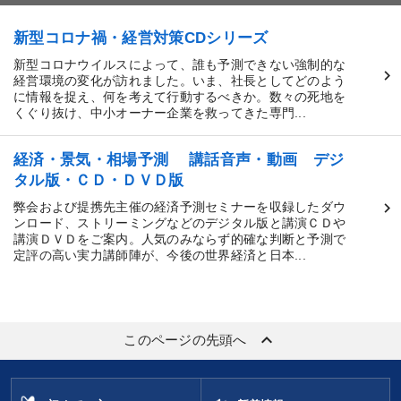
新型コロナ禍・経営対策CDシリーズ
新型コロナウイルスによって、誰も予測できない強制的な
経営環境の変化が訪れました。いま、社長としてどのよう
に情報を捉え、何を考えて行動するべきか。数々の死地を
くぐり抜け、中小オーナー企業を救ってきた専門...
経済・景気・相場予測 講話音声・動画 デジ
タル版・ＣＤ・ＤＶＤ版
弊会および提携先主催の経済予測セミナーを収録したダウ
ンロード、ストリーミングなどのデジタル版と講演ＣＤや
講演ＤＶＤをご案内。人気のみならず的確な判断と予測で
定評の高い実力講師陣が、今後の世界経済と日本...
keyboard_arrow_up
このページの先頭へ