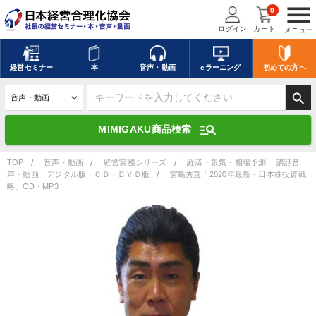
menu
0
ログイン
カート
メニュー
キーワードを入力して探す
edit
経営
セミナー
本
音声・動画
eラーニング
初めての方
へ
search
デジタル版対応のみ検索結果に表示する
manage_search
MIMIGAKU商品検索
search
上記の条件で検索
TOP
音声・動画
経営実務シリーズ
経済・景気・相場予測 講話音
声・動画 デジタル版・ＣＤ・ＤＶＤ版
宮島秀直「2020年最新・日本株投資戦
略」CD・MP3
講演収録物を探す
mic
refresh
更新する
全国経営者セミナー講演収録物（全1315タイトル）からお探しいただけ
ます
カテゴリー