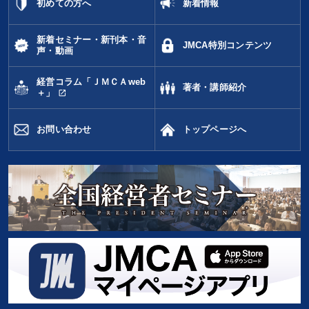
初めての方へ
新着情報
新着セミナー・新刊本・音
JMCA特別コンテンツ
声・動画
経営コラム「ＪＭＣＡweb
著者・講師紹介
open_in_new
＋」
お問い合わせ
トップページへ