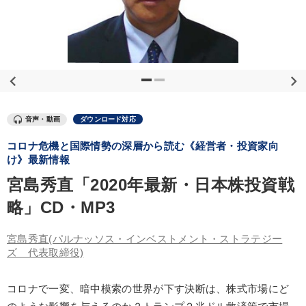
優秀各社の智恵と戦略
事業家のロマンと経営
若手異才経営者の発想
専門家のアドバイス
リーダーの器量を学ぶ
テーマ
音声・動画
ダウンロード対応
コロナ危機と国際情勢の深層から読む《経営者・投資家向
営業・社員研修
147回春季大会
資産戦略
け》最新情報
【5月】音声・映像
宮島秀直「2020年最新・日本株投資戦
略」CD・MP3
2025年夏季全国経営者セミナー収録講演ＣＤ・講演ＤＶＤ・デジ
タル版（音声／動画ストリーミング・ダウンロード）
宮島秀直
(パルナッソス・インベストメント・ストラテジー
マーケティング
ズ 代表取締役)
業種
コロナで一変、暗中模索の世界が下す決断は、株式市場にど