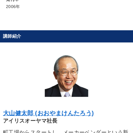
2006年
経営体系を学びたい
パフォーマンス向上
キーワード
講師紹介
仕組み
資産運用
松下幸之助
節税
コロナ禍対策
デジタルマーケティング
※「更新」を押すと「カテゴリー」「目的別」「キーワード」を更新いただけます。
タグから探す
local_offer
refresh
更新する
すべての音声・動画（全2077タイトル）からお探しいただけます
大山健太郎 (おおやまけんたろう)
タグ・キーワード
アイリスオーヤマ社長
企業成長
対談・座談会
伝統・文化
サービス
町工場からスタートし、メーカーベンダーという新