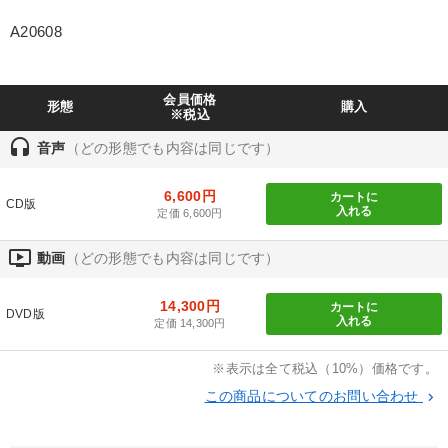
製造業
卸売・小売・飲食業
建設・不動産業
A20608
IT・サービス・金融業
コンサルタント
専門家
会員価格
形態
購入
※税込
キーワード
headset
音声
（どの形態でも内容は同じです）
リーダーシップ
ベンチャー
伝統・文化
資産運用
6,600円
カートに
CD版
入れる
定価 6,600円
ランチェスター戦略
通販
ondemand_video
動画
（どの形態でも内容は同じです）
※「更新」を押すと「テーマ」「キーワード」を更新いただけます。
14,300円
カートに
DVD版
入れる
定価 14,300円
経営音声・動画を探す
ondemand_video
refresh
更新する
※表示は全て税込（10%）価格です。
全国経営者セミナー収録物以外の経営教材（全762タイトル）からお探
しいただけます
この商品についてのお問い合わせ
keyboard_arrow_right
カテゴリー