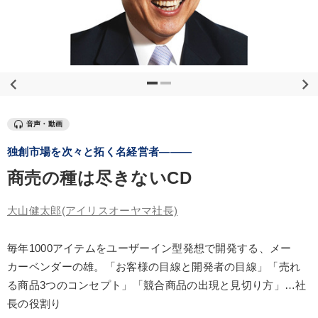
優秀各社の智恵と戦略
事業家のロマンと経営
若手異才経営者の発想
専門家のアドバイス
リーダーの器量を学ぶ
テーマ
音声・動画
独創市場を次々と拓く名経営者―――
大竹愼一書籍
音声と動画で学ぶ
商売の種は尽きないCD
2026年春季全国経営者セミナー収録講演ＣＤ・講演ＤＶＤ・デジ
タル版（音声／動画ストリーミング・ダウンロード）
大山健太郎
(アイリスオーヤマ社長)
【12月】音声・映像
【2月】音声・映像
毎年1000アイテムをユーザーイン型発想で開発する、メー
売上直結の営業力や販売力を獲得する
カーベンダーの雄。「お客様の目線と開発者の目線」「売れ
る商品3つのコンセプト」「競合商品の出現と見切り方」…社
業種
長の役割り