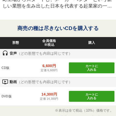
しい業態を生み出した日本を代表する起業家の一
感動講話
会社を守る
中村天風
マネジメント
人。1945年大阪生まれ。19歳の時、父の死去で
「大山ブロー工業」を継いで社長に就任。27歳で仙
ブランディング
生き方の指針
コロナ禍対策
台工場（現大河原工場）竣工。44歳で本社を仙台に
商売の種は尽きないCDを購入する
商品開発
採用
投資
健康・ウェルビーイング
移転。46歳で現社名に変更。東北ニュービジネス協
議会会長としても活躍。プロ野球“楽天”の経営諮問
会員価格
新技術
政治家
営業力強化
仕事術・ビジネスハック
形態
購入
委員会のメンバーも務め地元密着型の球団づくりに
※税込
尽力
headset
聞き手・作間信司
ビジネスモデル
老舗企業
音声
（どの形態でも内容は同じです）
経営計画
不動産
6,600円
カートに
CD版
入れる
定価 6,600円
※「更新」を押すと「タグ・キーワード」を更新いただけます。
ondemand_video
動画
（どの形態でも内容は同じです）
14,300円
カートに
DVD版
入れる
定価 14,300円
※表示は全て税込（10%）価格です。