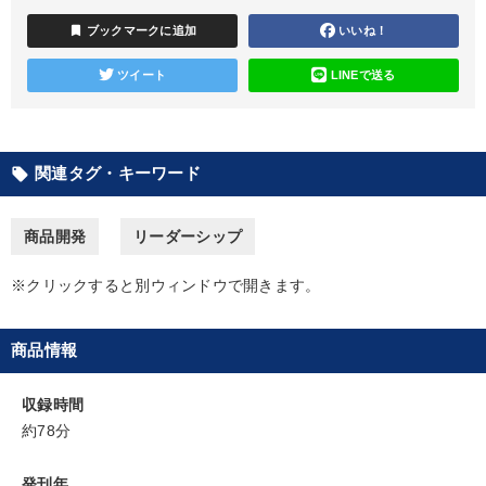
bookmark
ブックマークに追加
いいね！
成功哲学・人間学
営業・社員研修
【1月】音声・映像
ツイート
LINEで送る
数字・税務・決算書
全国経営者セミナー収録〈売れ筋・人気ランキング〉＆新刊・好
評講話
関連タグ・キーワード
local_offer
音声と動画で学ぶ
147回春季大会
井上和弘の財務力UP
商品開発
リーダーシップ
経営戦略・経営実務
売上直結の営業力や販売力を獲得する
※クリックすると別ウィンドウで開きます。
マーケティング
組織・採用・スキル
商品情報
目的別
収録時間
財務・数字力の向上
販売力を強化したい
約78分
財務・数字力の向上
業績を伸ばしたい
発刊年