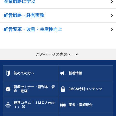
企業戦略に学ぶ
経営戦略・経営実務
経営変革・改善・生産性向上
keyboard_arrow_up
このページの先頭へ
初めての方へ
新着情報
新着セミナー・新刊本・音
JMCA特別コンテンツ
声・動画
経営コラム「ＪＭＣＡweb
著者・講師紹介
open_in_new
＋」