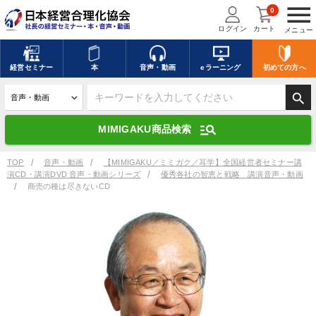
menu
0
ログイン
カート
メニュー
キーワードを入力して探す
edit
経営
セミナー
本
音声・動画
eラーニング
初めての方
へ
search
デジタル版対応のみ検索結果に表示する
manage_search
MIMIGAKU商品検索
search
上記の条件で検索
TOP
音声・動画
【MIMIGAKU／ミミガク／耳学】全国経営者セミナー講
演CD・講演DVD 音声・動画シリーズ
優秀各社の智恵と戦略 講演音声・動画
商売の種は尽きないCD
講演収録物を探す
mic
refresh
更新する
全国経営者セミナー講演収録物（全1315タイトル）からお探しいただけ
ます
カテゴリー