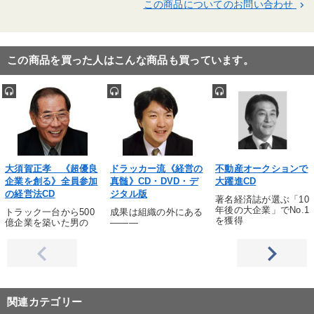
この商品についてのお問い合わせ
keyboard_arrow_right
この商品を買った人はこんな商品も買っています。
大須賀正孝 《超優良
ドラッカー流《経営の
不動産オークションで
企業を創る》全員参加
真髄》CD・DVD・デ
大躍進CD
の経営法CD
ジタル版
著名経済誌が選ぶ「10
年後の大企業」でNo.1
トラック一台から500
成果は組織の外にある
を獲得
億企業を築いた男の
―――
関連カテゴリー