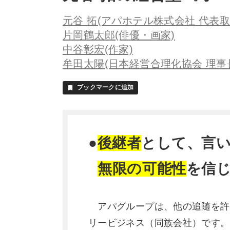
元谷 拓(アパホテル株式会社 代表取
片岡鶴太郎(俳優・画家)
中谷彰宏(作家)
牟田太陽(日本経営合理化協会 理事
ブックマークに追加
bookmark
●
後継者
として、言
無限の可能性
を信
アパグループは、他の追随を許
リービジネス（同族会社）です。