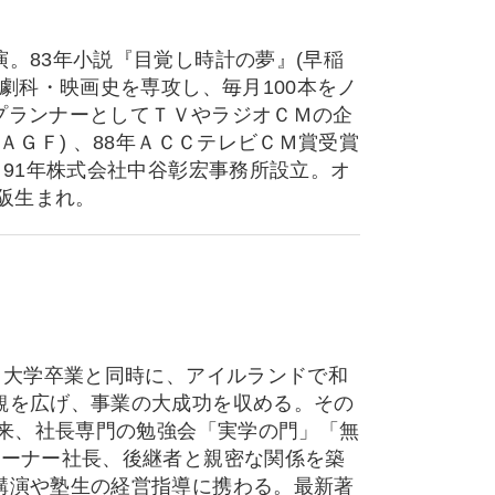
。83年小説『目覚し時計の夢』(早稲
劇科・映画史を専攻し、毎月100本をノ
ＭプランナーとしてＴＶやラジオＣＭの企
ＡＧＦ) 、88年ＡＣＣテレビＣＭ賞受賞
。91年株式会社中谷彰宏事務所設立。オ
阪生まれ。
。大学卒業と同時に、アイルランドで和
観を広げ、事業の大成功を収める。その
以来、社長専門の勉強会「実学の門」「無
オーナー社長、後継者と親密な関係を築
講演や塾生の経営指導に携わる。最新著