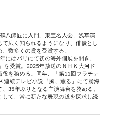
片岡鶴八師匠に入門。東宝名人会、浅草演
じて広く知られるようになり、俳優とし
め、数多くの賞を受賞する。
1年にはパリにて初の海外個展を開き、
」を受賞。2025年放送のＮＨＫ大河ド
役を務める。同年、「第11回プラチナ
ＨＫ連続テレビ小説『風、薫る』にて勝海
、35年ぶりとなる主演舞台を務める。
として、常に新たな表現の道を探求し続