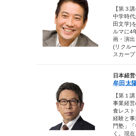
【第３講
中学時代
田文学)
ルマに4
画・演出
(リクル
スカープ
日本経営
牟田太陽
【第１講
事業経営
食レスト
経験と事
門塾」「
く。現在