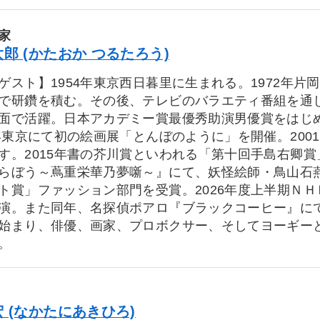
家
郎 (かたおか つるたろう)
ゲスト】1954年東京西日暮里に生まれる。1972年
で研鑽を積む。その後、テレビのバラエティ番組を通
面で活躍。日本アカデミー賞最優秀助演男優賞をはじ
年東京にて初の絵画展「とんぼのように」を開催。200
す。2015年書の芥川賞といわれる「第十回手島右卿賞
らぼう～蔦重栄華乃夢噺～』にて、妖怪絵師・鳥山石燕
ト賞」ファッション部門を受賞。2026年度上半期Ｎ
演。また同年、名探偵ポアロ『ブラックコーヒー』にて
まり、俳優、画家、プロボクサー、そしてヨーギー
。
 (なかたにあきひろ)