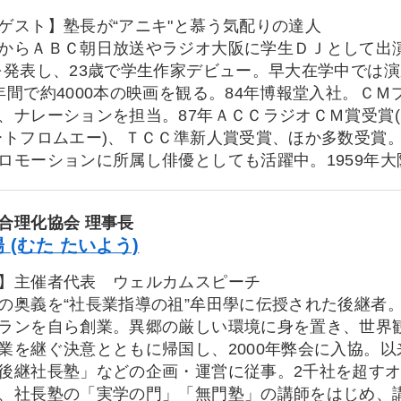
ゲスト】塾長が“アニキ"と慕う気配りの達人
からＡＢＣ朝日放送やラジオ大阪に学生ＤＪとして出演
を発表し、23歳で学生作家デビュー。早大在学中では演
年間で約4000本の映画を観る。84年博報堂入社。Ｃ
、ナレーションを担当。87年ＡＣＣラジオＣＭ賞受賞(
ートフロムエー)、ＴＣＣ準新人賞受賞、ほか多数受賞
ロモーションに所属し俳優としても活躍中。1959年大
合理化協会 理事長
 (むた たいよう)
】主催者代表 ウェルカムスピーチ
の奥義を“社長業指導の祖”牟田學に伝授された後継者
ランを自ら創業。異郷の厳しい環境に身を置き、世界
業を継ぐ決意とともに帰国し、2000年弊会に入協。
後継社長塾」などの企画・運営に従事。2千社を超す
、社長塾の「実学の門」「無門塾」の講師をはじめ、