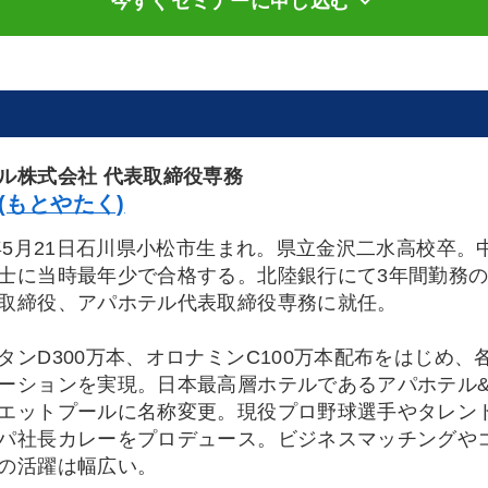
keyboard_arrow_down
今すぐセミナーに申し込む
ル株式会社 代表取締役専務
 (もとやたく)
年5月21日石川県小松市生まれ。県立金沢二水高校卒。
士に当時最年少で合格する。北陸銀行にて3年間勤務
取締役、アパホテル代表取締役専務に就任。
ンD300万本、オロナミンC100万本配布をはじめ、
ーションを実現。日本最高層ホテルであるアパホテル
エットプールに名称変更。現役プロ野球選手やタレントの
パ社長カレーをプロデュース。ビジネスマッチングや
の活躍は幅広い。