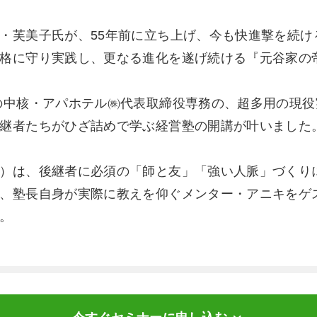
・芙美子氏が、55年前に立ち上げ、今も快進撃を続け
格に守り実践し、更なる進化を遂げ続ける『元谷家の
の中核・アパホテル㈱代表取締役専務の、超多用の現役
継者たちがひざ詰めで学ぶ経営塾の開講が叶いました
）は、後継者に必須の「師と友」「強い人脈」づくり
、塾長自身が実際に教えを仰ぐメンター・アニキをゲ
。