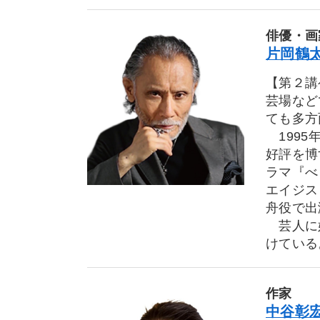
俳優・画
片岡鶴太
【第２講
芸場など
ても多方
1995
好評を博
ラマ『べ
エイジス
舟役で出
芸人に始
けている
作家
中谷彰宏