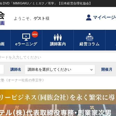
DVD「MIMIGAKU／ミミガク／耳学」【日本経営合理化協会】
マイページ
ようこそ、
ゲスト
様
NEW
動画
eラーニング
講師案内
経営コラム
講師名
開催月
営塾《オーナー社長の帝王学》