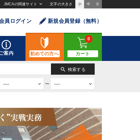
JMCAの関連サイト
文字の大きさ
小
中
大
会員ログイン
新規会員登録（無料）
0
ご案内
初めての方へ
カート
search
検索する
〜