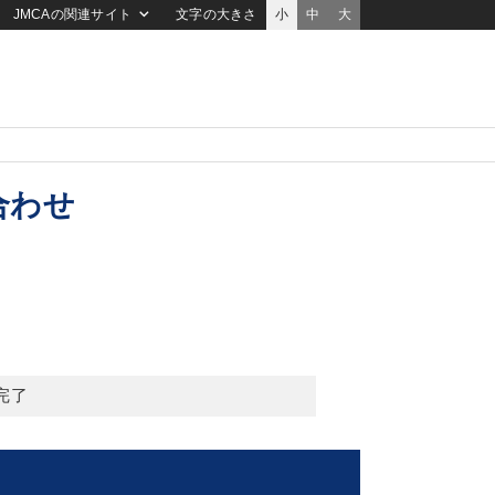
JMCAの関連サイト
文字の大きさ
小
中
大
合わせ
完了