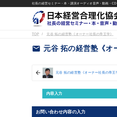
社長の経営セミナー・本・講演オーディオ音声・動画・CD＆
TOP
元谷 拓の経営塾《オーナー社長の帝王学》
email
元谷 拓の経営塾《オ
元谷 拓の経営塾《オーナー社長の帝王
内容入力
お問い合わせ内容の入力