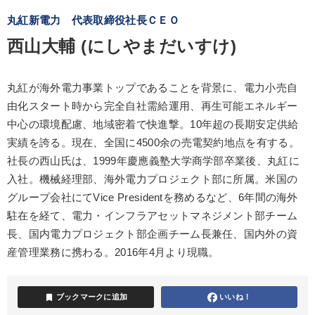
丸紅新電力 代表取締役社長ＣＥＯ
西山大輔 (にしやまだいすけ)
丸紅が海外電力事業トップであることを背景に、電力小売自
由化スタート時から完全自社需給運用、再生可能エネルギー
中心の環境配慮、地域密着で快進撃。10年超の長期安定供給
実績を誇る。現在、全国に4500余の売電契約地点を有する。
社長の西山氏は、1999年慶應義塾大学商学部卒業後、丸紅に
入社。機械経理部、海外電力プロジェクト部に所属。米国の
グループ会社にてVice Presidentを務めるなど、6年間の海外
駐在を経て、電力・インフラアセットマネジメント部チーム
長、国内電力プロジェクト部企画チーム長兼任、国内外の資
産管理業務に携わる。2016年4月より現職。
bookmark
ブックマークに追加
いいね！