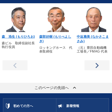
森 浩生 (もりひろお)
森部好樹 (もりべよし
中迫雅美 (なかさこま
き)
さみ)
森ビル 取締役副社長
執行役員
ロッキングホース 代
（元）豊田自動織機
表取締役
工場長／FMAG 代表
keyboard_arrow_up
このページの先頭へ
初めての方へ
新着情報