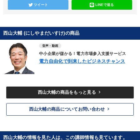
ツイート
LINEで送る
西山大輔 (にしやまだいすけ)の商品
音声・動画
中小企業が儲かる！電力市場参入支援サービス
電力自由化で到来したビジネスチャンス
keyboard_arrow_right
西山大輔の商品をもっと見る
keyboard_arrow_right
西山大輔の商品についてお問い合わせ
西山大輔の情報を見た人は、この講師情報も見ています。