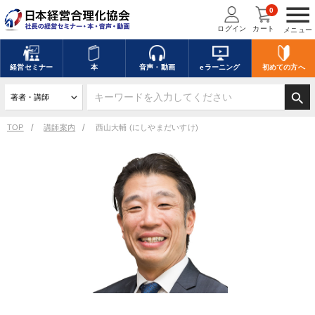
menu
0
ログイン
カート
メニュー
経営
セミナー
本
音声・動画
eラーニング
初めての方
へ
search
TOP
講師案内
西山大輔 (にしやまだいすけ)