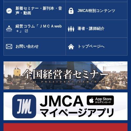
新着セミナー・新刊本・音
JMCA特別コンテンツ
声・動画
経営コラム「ＪＭＣＡweb
著者・講師紹介
open_in_new
＋」
お問い合わせ
トップページへ