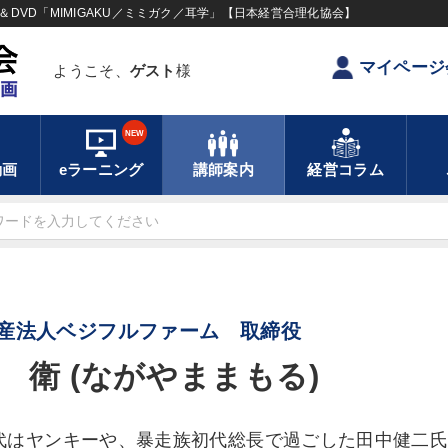
DVD「MIMIGAKU／ミミガク／耳学」【日本経営合理化協会】
マイページ
ようこそ、
ゲスト
様
NEW
動画
eラーニング
講師案内
経営コラム
産法人ベジフルファーム 取締役
 衛 (ながやままもる)
代はヤンキーや、暴走族初代総長で過ごした田中健二