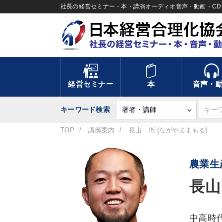
社長の経営セミナー・本・講演オーディオ音声・動画・CD＆
経営セミナー
本
音声・
キーワード検索
TOP
講師案内
長山 衛 (ながやままもる)
農業生
長山
中高時