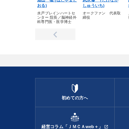
畑山 徹 (はたやまと
武永修一 (たけなが
おる)
しゅういち)
水戸ブレインハートセ
オークファン 代表取
ンター 院長／脳神経外
締役
科専門医・医学博士
初めての方へ
経営コラム「ＪＭＣＡweb＋」
open_in_new