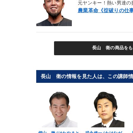
元ヤンキー！熱い男達の
農業革命《掟破りの仕
長山 衛の商品をも
長山 衛の情報を見た人は、この講師