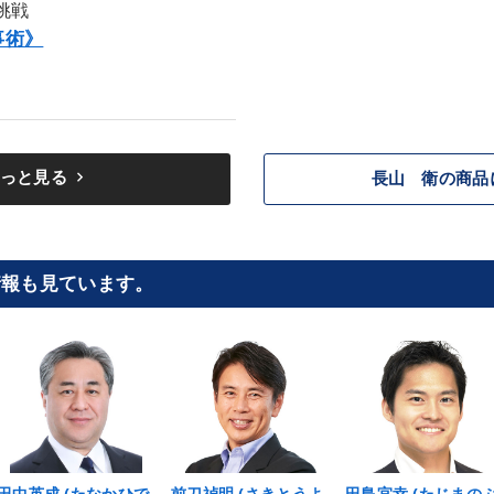
挑戦
事術》
keyboard_arrow_right
っと見る
長山 衛の商品
情報も見ています。