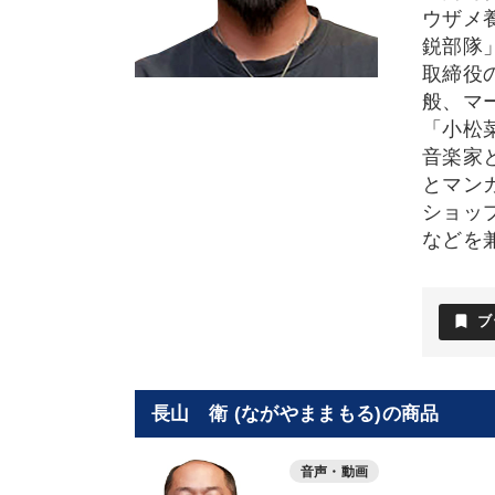
ウザメ
鋭部隊
取締役
般、マ
「小松
音楽家
とマン
ショッ
などを
bookmark
ブ
長山 衛 (ながやままもる)の商品
音声・動画