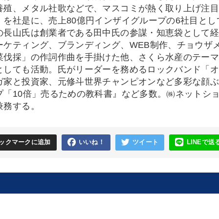
養殖、メタル社歌などで、マスコミが熱く取り上げ注目さ
」を社是に、売上80億円インザイグループの6社目とし
の長山氏は創業者である田中氏の参謀・知恵袋として
ーケティング、ブランディング、WEB制作、チョウザ
菜伐採」の作詞作曲を手掛けた他、さくら水産のテー
としても活動。氏がリーダーを務めるロックバンド「オ
ガ家と投資家、元修斗世界チャンピオンなど多彩な顔
プ「10倍」売るための教科書』など多数。㈱ネットシ
兼務する。
ックマークに追加
いいね！
ツイート
LINEで送