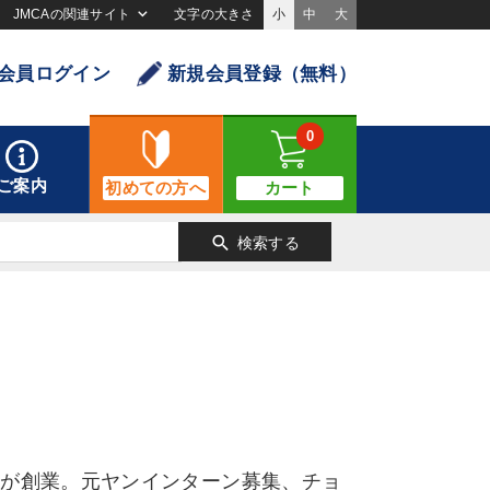
JMCAの関連サイト
文字の大きさ
小
中
大
会員ログイン
新規会員登録（無料）
0
ご案内
初めての方へ
カート
search
検索する
氏が創業。元ヤンインターン募集、チョ