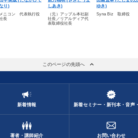
田中英成 (たなかひで
前刀禎明 (さきとうよ
田島宜幸 (たじまの
なり)
しあき)
ゆき)
メニコン 代表執行役
（元）アップル本社副
Syna Biz 取締役
社長
社長／リアルディア代
表取締役社長
keyboard_arrow_up
このページの先頭へ
新着情報
新着セミナー・新刊本・音声
著者・講師紹介
お問い合わせ