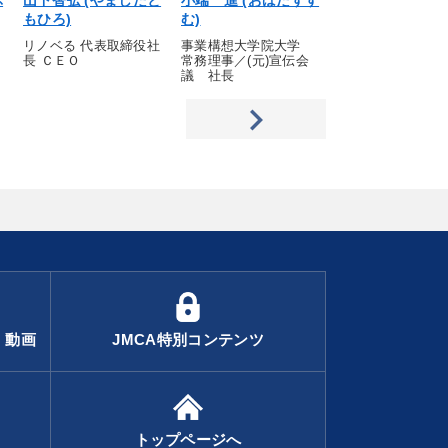
ぶ
山下智弘 (やましたと
小端 進 (おばたすす
渡辺良機 (わた
もひろ)
む)
しき)
リノベる 代表取締役社
事業構想大学院大学
東海バネ工業 代
長 ＣＥＯ
常務理事／(元)宣伝会
締役社長
議 社長
・動画
JMCA特別コンテンツ
トップページへ