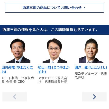
keyboard_arrow_right
西浦三郎の商品についてお問い合わせ
西浦三郎の情報を見た人は、この講師情報も見ています。
山田邦雄 (やまだくに
松山一雄 (まつやまか
瀬戸 健 (せとたけし)
お)
ずお)
RIZAPグループ 代表
取締役
ロート製薬 代表取締
アサヒビール株式会
役 会長 兼 CEO
社 代表取締役社長