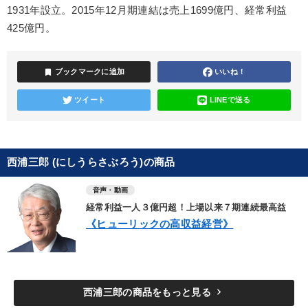
1931年設立。2015年12月期連結は売上1699億円、経常利益
425億円。
bookmark
ブックマークに追加
いいね！
ツイート
LINEで送る
西浦三郎 (にしうらさぶろう)の商品
音声・動画
経常利益一人３億円超！上場以来７期連続最高益
《ヒューリックの高収益経営》
keyboard_arrow_right
西浦三郎の商品をもっと見る