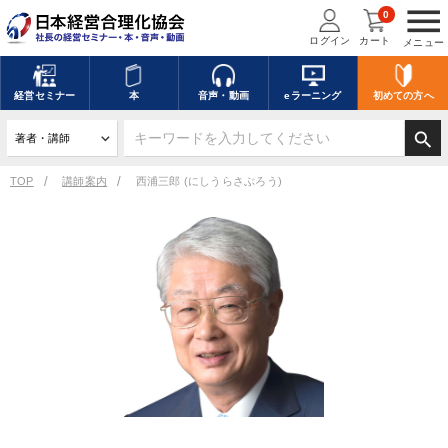
menu
0
ログイン
カート
メニュー
経営
セミナー
本
音声・動画
eラーニング
初めての方
へ
search
TOP
講師案内
西浦三郎 (にしうらさぶろう)