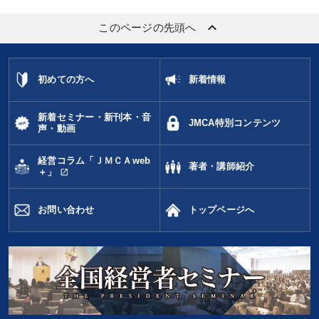
keyboard_arrow_up
このページの先頭へ
初めての方へ
新着情報
新着セミナー・新刊本・音
JMCA特別コンテンツ
声・動画
経営コラム「ＪＭＣＡweb
著者・講師紹介
open_in_new
＋」
お問い合わせ
トップページへ