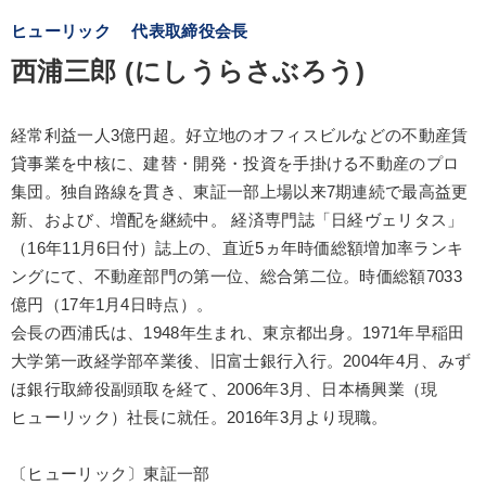
ヒューリック 代表取締役会長
西浦三郎 (にしうらさぶろう)
経常利益一人3億円超。好立地のオフィスビルなどの不動産賃
貸事業を中核に、建替・開発・投資を手掛ける不動産のプロ
集団。独自路線を貫き、東証一部上場以来7期連続で最高益更
新、および、増配を継続中。 経済専門誌「日経ヴェリタス」
（16年11月6日付）誌上の、直近5ヵ年時価総額増加率ランキ
ングにて、不動産部門の第一位、総合第二位。時価総額7033
億円（17年1月4日時点）。
会長の西浦氏は、1948年生まれ、東京都出身。1971年早稲田
大学第一政経学部卒業後、旧富士銀行入行。2004年4月、みず
ほ銀行取締役副頭取を経て、2006年3月、日本橋興業（現
ヒューリック）社長に就任。2016年3月より現職。
〔ヒューリック〕東証一部