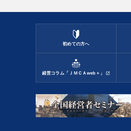
初めての方へ
経営コラム「ＪＭＣＡweb＋」
open_in_new