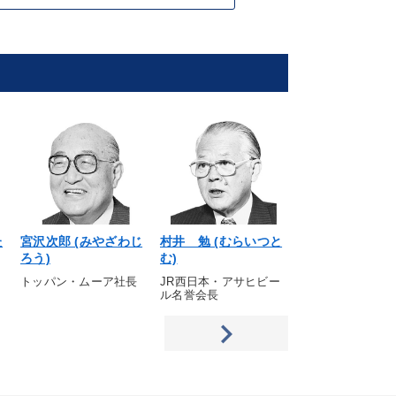
た
宮沢次郎 (みやざわじ
村井 勉 (むらいつと
吉田潤喜 (よし
ろう)
む)
んき)
トッパン・ムーア社長
JR西日本・アサヒビー
ヨシダグループ会
ル名誉会長
CEO