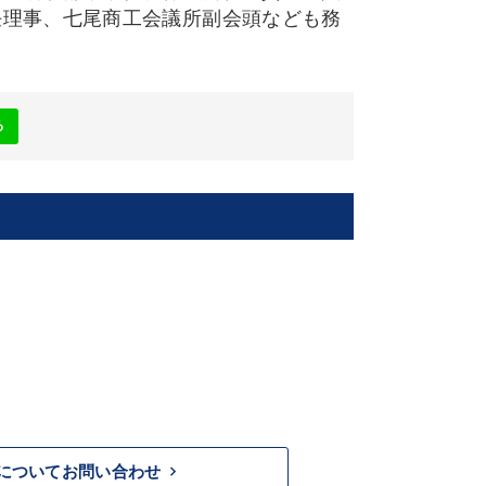
任理事、七尾商工会議所副会頭なども務
る
keyboard_arrow_right
についてお問い合わせ