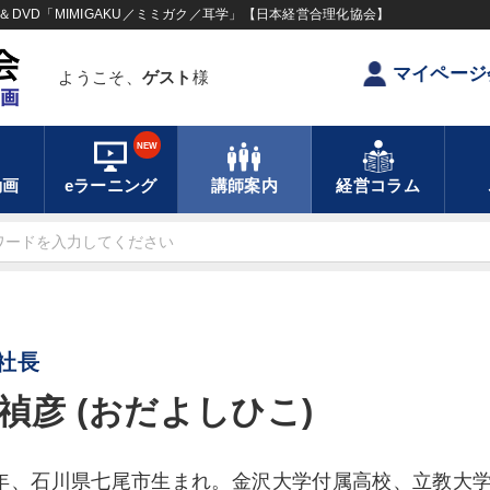
DVD「MIMIGAKU／ミミガク／耳学」【日本経営合理化協会】
マイページ
ようこそ、
ゲスト
様
NEW
動画
eラーニング
講師案内
経営コラム
社長
禎彦 (おだよしひこ)
5年、石川県七尾市生まれ。金沢大学付属高校、立教大