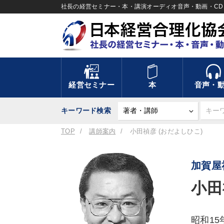
社長の経営セミナー・本・講演オーディオ音声・動画・CD＆
経営セミナー
本
音声・
キーワード検索
TOP
講師案内
小田禎彦 (おだよしひこ)
加賀屋
小田
昭和1