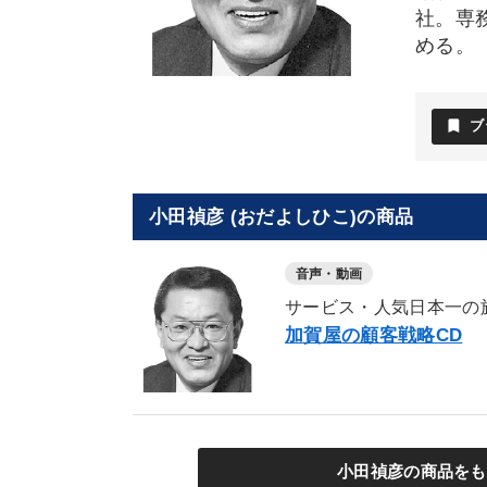
社。専
める。
bookmark
ブ
小田禎彦 (おだよしひこ)の商品
音声・動画
サービス・人気日本一の
加賀屋の顧客戦略CD
小田禎彦の商品をも