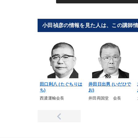
小田禎彦の情報を見た人は、この講師
田口利八 (たぐちりは
井田日出男 (いだひで
ち)
お)
西濃運輸会長
井田両国堂 会長