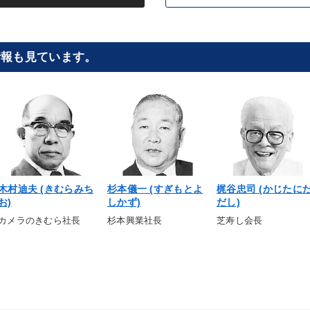
情報も見ています。
木村迪夫 (きむらみち
杉本儀一 (すぎもとよ
梶谷忠司 (かじたに
お)
しかず)
だし)
カメラのきむら社長
杉本興業社長
芝寿し会長