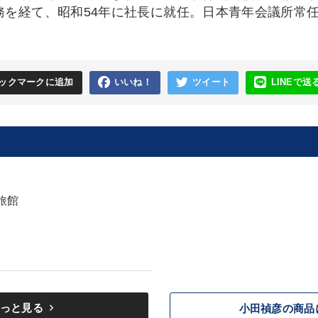
務を経て、昭和54年に社長に就任。日本青年会議所常
ックマークに追加
いいね！
ツイート
LINEで送
旅館
keyboard_arrow_right
っと見る
小田禎彦の商品