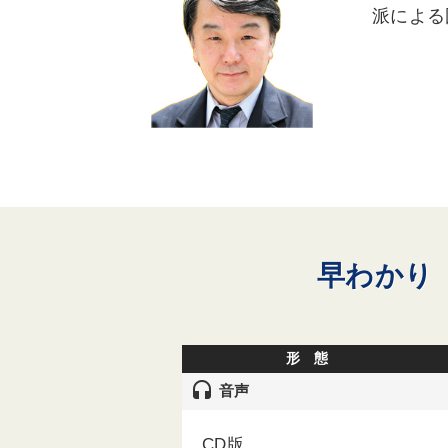
派による
早わかり
形 態
headset
音声
CD版