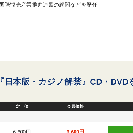
国際観光産業推進連盟の顧問などを歴任。
『日本版・カジノ解禁』CD・DVD
定 価
会員価格
6,600円
6,600円