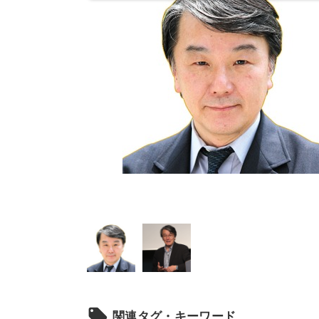
local_offer
関連タグ・キーワード