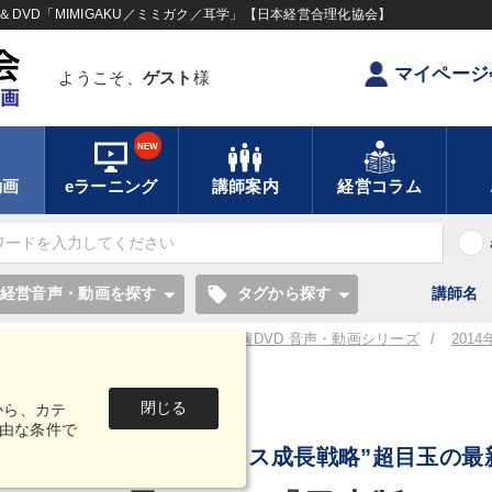
DVD「MIMIGAKU／ミミガク／耳学」【日本経営合理化協会】
マイページ
ようこそ、
ゲスト
様
NEW
動画
eラーニング
講師案内
経営コラム
local_offer
経営音声・動画を探す
タグから探す
講師名
／耳学】全国経営者セミナー講演CD・講演DVD 音声・動画シリーズ
201
閉じる
から、カテ
音声・動画
由な条件で
“アベノミクス成長戦略”超目玉の最