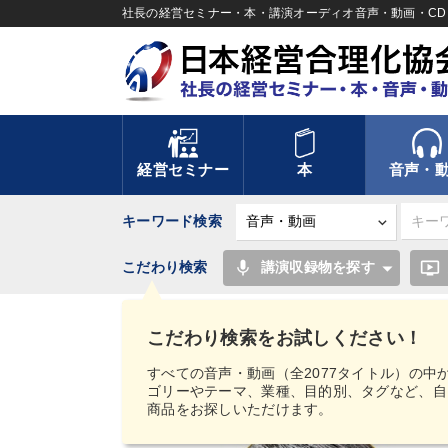
社長の経営セミナー・本・講演オーディオ音声・動画・CD＆
経営セミナー
本
音声・
キーワード検索
mic
ondemand_video
こだわり検索
講演収録物を探す
TOP
音声・動画
【MIMIGAKU／ミミガク
早わかり『日本版・カジノ解禁』CD・DVD
こだわり検索をお試しください！
すべての音声・動画（全2077タイトル）の中
ゴリーやテーマ、業種、目的別、タグなど、自
商品をお探しいただけます。