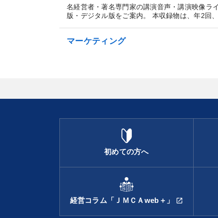
名経営者・著名専門家の講演音声・講演映像ラ
版・デジタル版をご案内。 本収録物は、年2回、3日
マーケティング
初めての方へ
経営コラム「ＪＭＣＡweb＋」
open_in_new