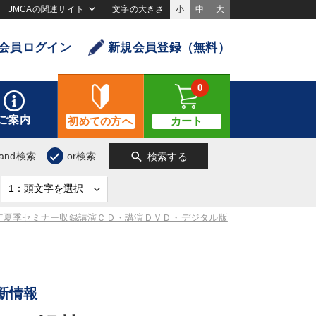
JMCAの関連サイト
文字の大きさ
小
中
大
会員ログイン
新規会員登録（無料）
0
ご案内
初めての方へ
カート
search
and検索
or検索
検索する
4年夏季セミナー収録講演ＣＤ・講演ＤＶＤ・デジタル版
新情報