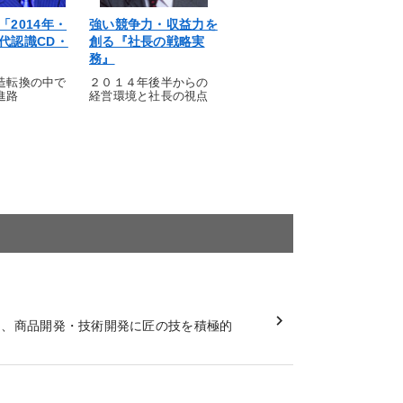
「2014年・
強い競争力・収益力を
代認識CD・
創る『社長の戦略実
務』
造転換の中で
２０１４年後半からの
進路
経営環境と社長の視点
し、商品開発・技術開発に匠の技を積極的