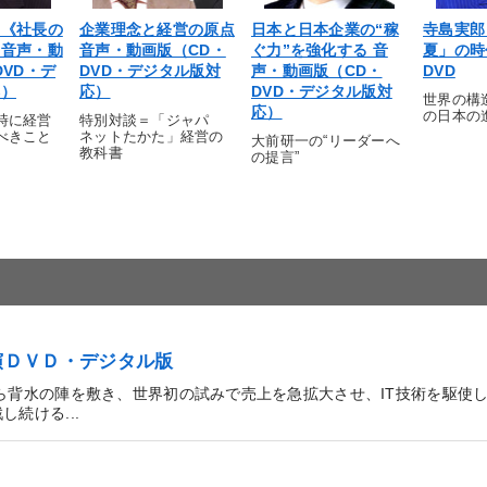
の《社長の
企業理念と経営の原点
日本と日本企業の“稼
寺島実郎
》音声・動
音声・動画版（CD・
ぐ力”を強化する 音
夏」の時
DVD・デ
DVD・デジタル版対
声・動画版（CD・
DVD
応）
応）
DVD・デジタル版対
世界の構
応）
の日本の
時に経営
特別対談＝「ジャパ
べきこと
ネットたかた」経営の
大前研一の“リーダーへ
教科書
の提言”
演ＤＶＤ・デジタル版
ら背水の陣を敷き、世界初の試みで売上を急拡大させ、IT技術を駆使
続ける...