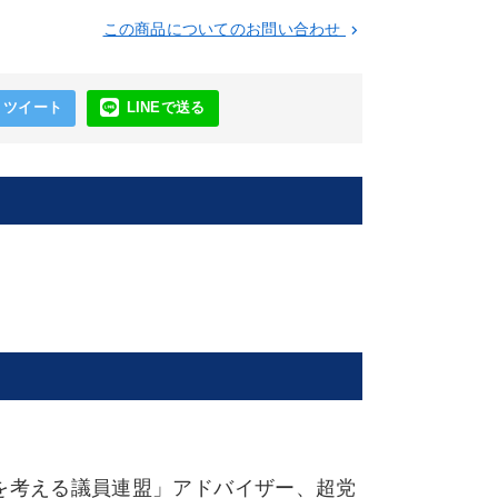
この商品についてのお問い合わせ
keyboard_arrow_right
ツイート
LINEで送る
を考える議員連盟」アドバイザー、超党