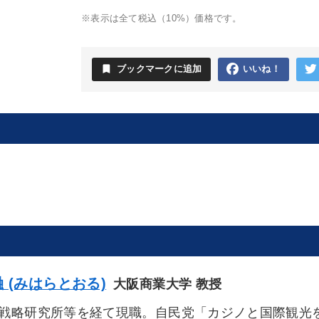
※表示は全て税込（10%）価格です。
bookmark
ブックマークに追加
いいね！
 (みはらとおる)
大阪商業大学 教授
戦略研究所等を経て現職。自民党「カジノと国際観光