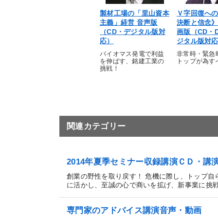
製材工場の「里山資本
Ｖ字回復へ
主義」経営 音声版
決断と信念
（CD・デジタル版対
画版（CD・
応）
ジタル版対
バイオマス発電で利益
非常時・緊急
を伸ばす、銘建工業の
トップが為す
挑戦！
関連カテゴリー
2014年夏季セミナー収録講演ＣＤ・講
創業の野性を取り戻す！ 危機に際し、トップ自
に活かし、至誠の心で商いを拡げ、新事業に挑戦し
専門家のアドバイス講演音声・動画