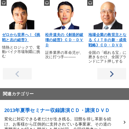
販売戦略
※「更新」を押すと「タグ・キーワード」を更新いただけます。
ゼロから世界へ！《挑
松井道夫の《創造的破
地場企業の救世主とな
戦と志の経営》
壊の経営》ＣＤ・ＤＶ
る《ＪＴＢの新・成長
Ｄ
戦略》ＣＤ・ＤＶＤ
情熱とロジックで、電
動バイク市場制覇に挑
証券業界の革命児が、
全国の「眠れる宝」に
む
次に打つ手―――
磨きをかけ、全国ブラ
ンドにアト押しする
関連カテゴリー
2013年夏季セミナー収録講演ＣＤ・講演ＤＶＤ
変化に対応できる者だけが生き残る。旧態を排し革新を続
け、お客様から圧倒的に支持されている事業家、その道の