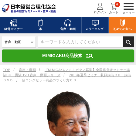
menu
0
ログイン
カート
メニュー
キーワードを入力して探す
edit
経営
セミナー
本
音声・動画
eラーニング
初めての方
へ
search
デジタル版対応のみ検索結果に表示する
manage_search
MIMIGAKU商品検索
search
上記の条件で検索
TOP
音声・動画
【MIMIGAKU／ミミガク／耳学】全国経営者セミナー講
演CD・講演DVD 音声・動画シリーズ
2013年夏季セミナー収録講演ＣＤ・講演
ＤＶＤ
超ロングセラー商品のつくり方ＣＤ
講演収録物を探す
mic
refresh
更新する
全国経営者セミナー講演収録物（全1315タイトル）からお探しいただけ
ます
カテゴリー