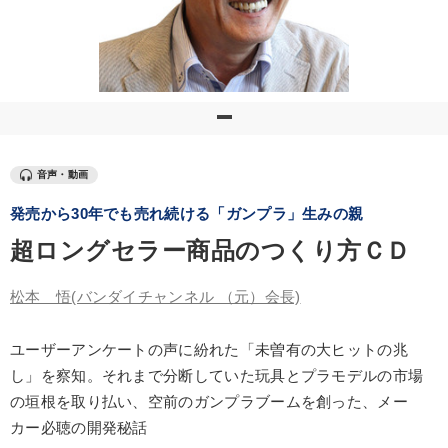
優秀各社の智恵と戦略
事業家のロマンと経営
若手異才経営者の発想
専門家のアドバイス
リーダーの器量を学ぶ
テーマ
音声・動画
発売から30年でも売れ続ける「ガンプラ」生みの親
【最新刊】時代を超える経営150の言葉＋社長のスピーチ・話材
集２タイトル
超ロングセラー商品のつくり方ＣＤ
会社のパフォーマンスを高める講話
松本 悟
(バンダイチャンネル （元）会長)
売上直結の営業力や販売力を獲得する
ユーザーアンケートの声に紛れた「未曽有の大ヒットの兆
オーナー社長の「現場力の経営」＋現場の「儲ける力」をさらに
高める教材２選
し」を察知。それまで分断していた玩具とプラモデルの市場
の垣根を取り払い、空前のガンプラブームを創った、メー
「儲けの本質」を突く
資産戦略
カー必聴の開発秘話