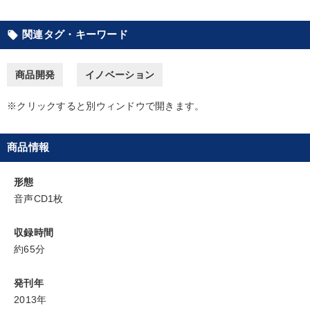
カテゴリー
関連タグ・キーワード
local_offer
【6月】音声・映像
商品開発
イノベーション
【最新刊】精神科医・和田秀樹の「老いない力」＋健康な社長と
※クリックすると別ウィンドウで開きます。
会社をつくる厳選講話
社員が自律的に動き出す組織づくり
井上和弘の財務力UP
商品情報
歴史・古典に学ぶ実務講話
形態
オーナー社長の「現場力の経営」＋現場の「儲ける力」をさらに
音声CD1枚
高める教材２選
収録時間
2025年夏季全国経営者セミナー収録講演ＣＤ・講演ＤＶＤ・デジ
タル版（音声／動画ストリーミング・ダウンロード）
約65分
音声と動画で学ぶ
148回夏季大会
【1月】音声・映像
発刊年
2013年
全国経営者セミナー収録〈売れ筋・人気ランキング〉＆新刊・好