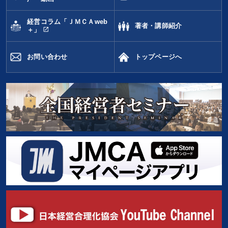
経営コラム「ＪＭＣＡweb
著者・講師紹介
open_in_new
＋」
お問い合わせ
トップページへ