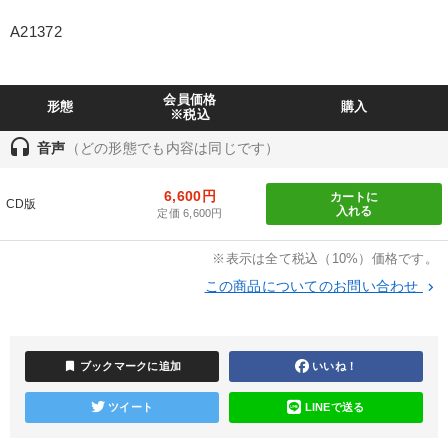
業種
A21372
製造業
卸売・小売・飲食業
建設・不動産業
会員価格
形態
購入
※税込
IT・サービス・金融業
コンサルタント
専門家
headset
音声
（どの形態でも内容は同じです）
キーワード
6,600円
カートに
CD版
入れる
定価 6,600円
節税
ドラッカー
一流人
ブランディング
※表示は全て税込（10%）価格です。
企業再建
IT・デジタル活用
この商品についてのお問い合わせ
keyboard_arrow_right
※「更新」を押すと「テーマ」「キーワード」を更新いただけます。
bookmark
ブックマークに追加
いいね！
経営音声・動画を探す
ondemand_video
refresh
更新する
ツイート
LINEで送る
全国経営者セミナー収録物以外の経営教材（全762タイトル）からお探
しいただけます