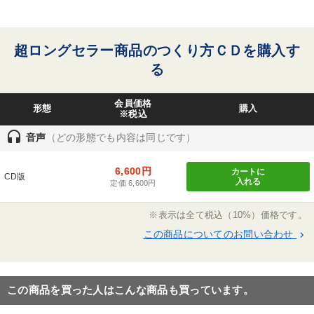
専務理事。著「俺たちのガンダム・ビジネス」他。
※「更新」を押すと「カテゴリー」「目的別」「キーワード」を更新いただけます。
超ロングセラー商品のつくり方ＣＤを購入す
タグから探す
local_offer
refresh
更新する
る
すべての音声・動画（全2077タイトル）からお探しいただけます
会員価格
タグ・キーワード
形態
購入
※税込
headset
音声
（どの形態でも内容は同じです）
労務問題・リスク対策
中村天風
ビジネスモデル
6,600円
カートに
CD版
テレビ・ネットで話題
マネジメント
IT・デジタル活用
入れる
定価 6,600円
松下幸之助
商品開発
金利
入門篇
いい会社
※表示は全て税込（10%）価格です。
この商品についてのお問い合わせ
keyboard_arrow_right
スポーツ関係
株式市場
女性経営者
ドラッカー
地方企業の勝ち方
大竹愼一
SDGs
歴史に学ぶ
この商品を買った人はこんな商品も買っています。
海外の成功事例
賃金制度
デザイン
感動講話