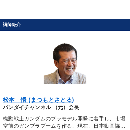
評講話
マーケティング
講師紹介
目的別
経営を改善したい
社長の姿勢を学びたい
財務・数字力の向上
財務・数字力の向上
発想力を磨きたい
経営体系を学びたい
キーワード
松本 悟 (まつもとさとる)
営業
金融
金利
FCビジネス
会社を守る
バンダイチャンネル （元）会長
機動戦士ガンダムのプラモデル開発に着手し、市場
企業成長
空前のガンプラブームを作る。現在、日本動画協会