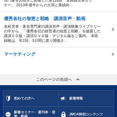
専門家をお招きし開催した第126回 全国経営者セミ
ナー。 2013年後半からの大局と業績向...
優秀各社の智恵と戦略 講演音声・動画
名経営者・著名専門家の講演音声・講演映像ライブラリー
の中から、「優秀各社の経営者の知恵と戦略」を披露した
講演ＣＤ版・講演ＤＶＤ版・デジタル版をご案内。 本収
録物は、年2回、3日間に渡り開催さ...
マーケティング
keyboard_arrow_up
このページの先頭へ
初めての方へ
新着情報
新着セミナー・新刊本・音
JMCA特別コンテンツ
声・動画