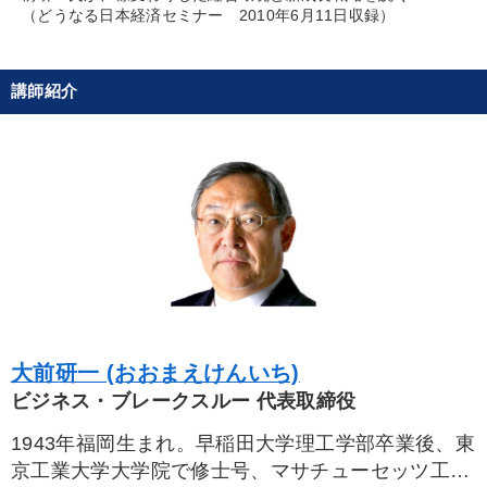
（どうなる日本経済セミナー 2010年6月11日収録）
すべての音声・動画（全2077タイトル）からお探しいただけます
タグ・キーワード
講師紹介
歴史に学ぶ
採用
会社数字を学ぶ
大竹愼一
ドラッカー
販売戦略
思考法
金利
DX
企業文化
不動産
話し方
推薦
上場企業
多様性・ダイバーシティ
お金の授業
コミュニケーション
松下幸之助
一倉定
MBA
ベンチャー
投資
大前研一 (おおまえけんいち)
生産性向上
心を磨く
ビジネス・ブレークスルー 代表取締役
※「更新」を押すと「タグ・キーワード」を更新いただけます。
1943年福岡生まれ。早稲田大学理工学部卒業後、東
京工業大学大学院で修士号、マサチューセッツ工科