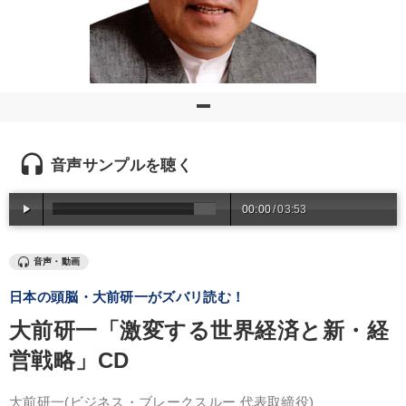
優秀各社の智恵と戦略
事業家のロマンと経営
若手異才経営者の発想
専門家のアドバイス
リーダーの器量を学ぶ
テーマ
headset
音声サンプルを聴く
147回春季大会
00:00
/
03:53
「利上げ時代の最新・銀行対策」＋「不動産市況予測」＋「市場
予測と株式投資」最新刊
音声・動画
【最新刊】時代を超える経営150の言葉＋社長のスピーチ・話材
集２タイトル
日本の頭脳・大前研一がズバリ読む！
大前研一「激変する世界経済と新・経
【4月】音声・映像
資産戦略
営戦略」CD
最新トレンドと時代の潮流を押さえる
大前研一
(ビジネス・ブレークスルー 代表取締役)