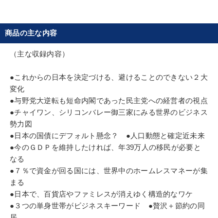
大学大学で博士号を取得。日立製作所を経て、マッ
キンゼー・アンド・カンパニー・インクのディレク
ター、日本支社長、アジア太平洋地区会長を歴任。
商品の主な内容
94年人材発掘・育成の場として「一新塾」を設立、
97年にカリフォルニア大学ロサンゼルス校
（主な収録内容）
（UCLA）大学院教授に就任。現在、(株)ビジネ
ス・ブレークスルー代表取締役、起業家養成学校
●これからの日本を決定づける、避けることのできない２大
「アタッカーズ・ビジネス・スクール」塾長、豪ボ
変化
●与野党大逆転も短命内閣であった民主党への経営者の視点
ンド大学評議員兼教授、ビジネス・ブレークスルー
●チャイワン、シリコンバレー御三家にみる世界のビジネス
大学院大学学長、ペンシルベニア大学ウォートンス
勢力図
クールSEIセンターのボードメンバーなどを兼務。
●日本の国債にデフォルト懸念？ ●人口動態と確定近未来
●今のＧＤＰを維持したければ、年39万人の移民が必要と
なる
●７％で資金が回る国には、世界中のホームレスマネーが集
まる
●日本で、百貨店やファミレスが消えゆく構造的なワケ
●３つの単身世帯がビジネスキーワード ●贅沢＋節約の同
居