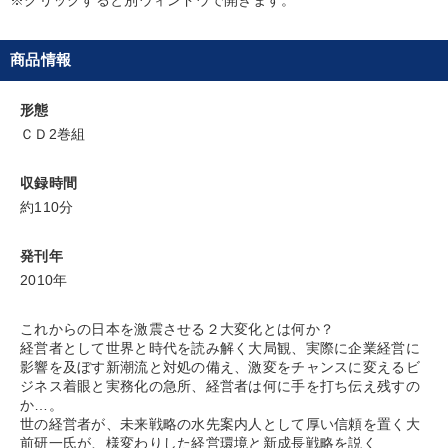
目的別
商品情報
リーダーの魅力向上
財務・数字力の向上
形態
社長の姿勢を学びたい
発想力を磨きたい
ＣＤ2巻組
業績を伸ばしたい
後継者に聞かせたい
収録時間
約110分
キーワード
発刊年
2010年
不動産投資
経済予測
モノづくり
節税
これからの日本を激震させる２大変化とは何か？
女性経営者
販売戦略
経営者として世界と時代を読み解く大局観、実際に企業経営に
影響を及ぼす新潮流と対処の備え、激変をチャンスに変えるビ
※「更新」を押すと「カテゴリー」「目的別」「キーワード」を更新いただけます。
ジネス着眼と実務化の急所、経営者は何に手を打ち伝え残すの
か…。
世の経営者が、未来戦略の水先案内人として厚い信頼を置く大
タグから探す
local_offer
refresh
更新する
前研一氏が、様変わりした経営環境と新成長戦略を説く