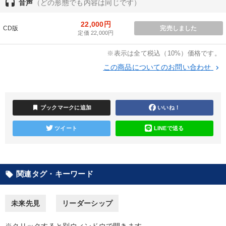
headset
音声
（どの形態でも内容は同じです）
カテゴリー
22,000円
CD版
完売しました
定価 22,000円
会社のパフォーマンスを高める講話
【4月】音声・映像
※表示は全て税込（10%）価格です。
この商品についてのお問い合わせ
keyboard_arrow_right
資産戦略
《強い財務を実践する経営者》講話４選
最新トレンドと時代の潮流を押さえる
bookmark
ブックマークに追加
いいね！
全国経営者セミナー収録〈売れ筋・人気〉音声＆動画20選
ツイート
LINEで送る
経営戦略・経営実務
【2026年7月】音声・映像ご案内商品
最新刊・戦略参謀ChatGPT実戦法と中小企業のDXと講話ご案内
関連タグ・キーワード
local_offer
売上直結の営業力や販売力を獲得する
【5月】音声・映像
2025年夏季全国経営者セミナー収録講演ＣＤ・講演ＤＶＤ・デジ
未来先見
リーダーシップ
タル版（音声／動画ストリーミング・ダウンロード）
※クリックすると別ウィンドウで開きます。