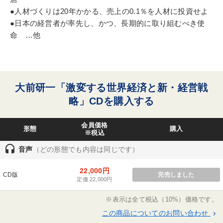
●人材づくりは20年かかる、売上の0.1％を人材に投資せよ
●日本の経営者が率先し、かつ、長期的に取り組むべき使
命 …他
大前研一「激変する世界経済と新・経営戦
略」CDを購入する
会員価格
形態
購入
※税込
headset
音声
（どの形態でも内容は同じです）
22,000円
CD版
完売しました
定価 22,000円
※表示は全て税込（10%）価格です。
この商品についてのお問い合わせ
keyboard_arrow_right