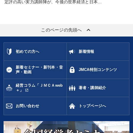
定評の高い実力講師陣が、今後の世界経済と日本...
keyboard_arrow_up
このページの先頭へ
初めての方へ
新着情報
新着セミナー・新刊本・音
JMCA特別コンテンツ
声・動画
経営コラム「ＪＭＣＡweb
著者・講師紹介
open_in_new
＋」
お問い合わせ
トップページへ