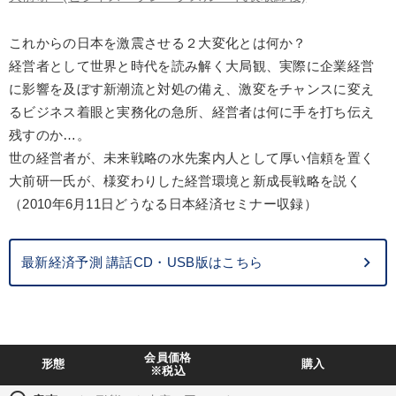
業種
これからの日本を激震させる２大変化とは何か？
経営者として世界と時代を読み解く大局観、実際に企業経営
製造業
卸売・小売・飲食業
建設・不動産業
に影響を及ぼす新潮流と対処の備え、激変をチャンスに変え
IT・サービス・金融業
コンサルタント
専門家
るビジネス着眼と実務化の急所、経営者は何に手を打ち伝え
残すのか…。
世の経営者が、未来戦略の水先案内人として厚い信頼を置く
キーワード
大前研一氏が、様変わりした経営環境と新成長戦略を説く
（2010年6月11日どうなる日本経済セミナー収録）
金融
賃金制度
一流人
相続・事業承継
商品開発
通信販売
最新経済予測 講話CD・USB版はこちら
※「更新」を押すと「テーマ」「キーワード」を更新いただけます。
経営音声・動画を探す
ondemand_video
refresh
更新する
会員価格
形態
購入
※税込
全国経営者セミナー収録物以外の経営教材（全762タイトル）からお探
しいただけます