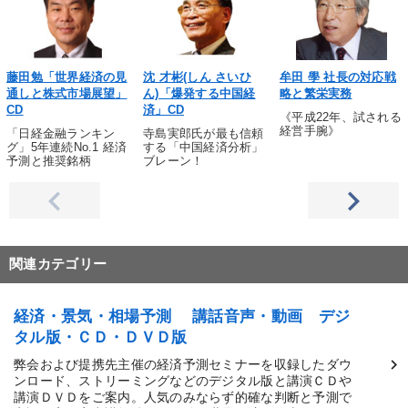
藤田勉「世界経済の見
沈 才彬(しん さいひ
牟田 學 社長の対応戦
通しと株式市場展望」
ん)「爆発する中国経
略と繁栄実務
CD
済」CD
《平成22年、試される
経営手腕》
「日経金融ランキン
寺島実郎氏が最も信頼
グ」5年連続No.1 経済
する「中国経済分析」
予測と推奨銘柄
ブレーン！
関連カテゴリー
経済・景気・相場予測 講話音声・動画 デジ
タル版・ＣＤ・ＤＶＤ版
弊会および提携先主催の経済予測セミナーを収録したダウ
ンロード、ストリーミングなどのデジタル版と講演ＣＤや
講演ＤＶＤをご案内。人気のみならず的確な判断と予測で