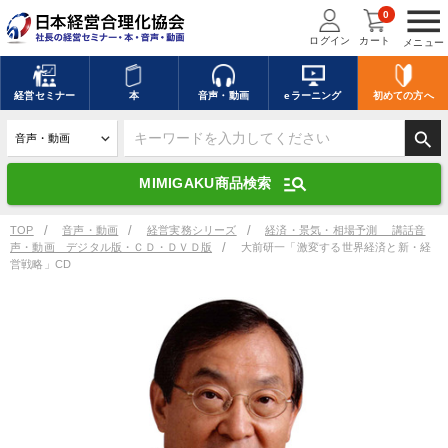
menu
0
ログイン
カート
メニュー
キーワードを入力して探す
edit
経営
セミナー
本
音声・動画
eラーニング
初めての方
へ
search
デジタル版対応のみ検索結果に表示する
manage_search
MIMIGAKU商品検索
search
上記の条件で検索
TOP
音声・動画
経営実務シリーズ
経済・景気・相場予測 講話音
声・動画 デジタル版・ＣＤ・ＤＶＤ版
大前研一「激変する世界経済と新・経
営戦略」CD
講演収録物を探す
mic
refresh
更新する
全国経営者セミナー講演収録物（全1315タイトル）からお探しいただけ
ます
カテゴリー