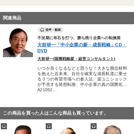
関連商品
音声・動画
不況期に布石を打つ、勝ち残り企業への転換策
大前研一「中小企業の新・成長戦略」CD・
DVD
大前研一(国際戦略家・経営コンサルタント)
いつか良くなるなどと思うな！大きな懸念材料
を抱えた近未来、自社を確実な成長軌道に乗せ
る３つの有望市場への参入法、楽ユニショック
が予兆する発想転換、中小企業の真の国際化…
A21052…
この商品を買った人はこんな商品も買っています。