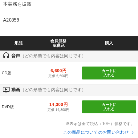
本実務を披露
製造業
卸売・小売・飲食業
建設・不動産業
IT・サービス・金融業
コンサルタント
専門家
A20859
キーワード
会員価格
形態
購入
※税込
井上和弘
スポーツ関係
聞き手・作間信司
中小企業
headset
音声
（どの形態でも内容は同じです）
SDGs
コミュニケーション
6,600円
カートに
CD版
入れる
定価 6,600円
※「更新」を押すと「テーマ」「キーワード」を更新いただけます。
ondemand_video
動画
（どの形態でも内容は同じです）
経営音声・動画を探す
ondemand_video
refresh
更新する
14,300円
カートに
DVD版
入れる
定価 14,300円
全国経営者セミナー収録物以外の経営教材（全762タイトル）からお探
しいただけます
※表示は全て税込（10%）価格です。
カテゴリー
この商品についてのお問い合わせ
keyboard_arrow_right