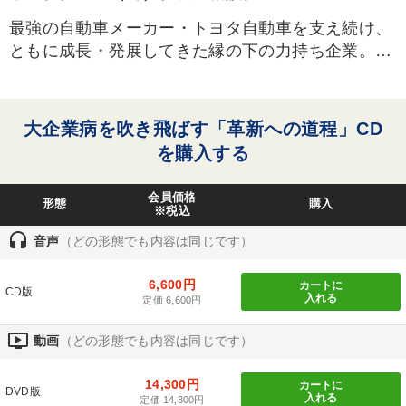
最強の自動車メーカー・トヨタ自動車を支え続け、
タグから探す
local_offer
refresh
更新する
ともに成長・発展してきた縁の下の力持ち企業。ト
すべての音声・動画（全2077タイトル）からお探しいただけます
ヨタ自動車の元請物流会社として、新車の輸送を担
当。これまでの50年間で1億3000万台以上の新車を
タグ・キーワード
輸送。国内の販売店向け、輸出向けなどを取り扱
大企業病を吹き飛ばす「革新への道程」CD
う。現在、全国50以上の輸送拠点と65社のパート
を購入する
早分かり
テレビ・ネットで話題
IT・デジタル活用
ナーで、1600両のキャリアカーと22隻の自動車専
用船を持つ国内最強の物流ネットワークを誇る。
企業文化
リベラルアーツ
モチベーション
会員価格
形態
購入
※税込
山形県出身。新潟大学工学部卒業。1964年トヨタ自
両利きの経営
ベンチャー
話し方
創業者
DX
headset
音声
（どの形態でも内容は同じです）
動車（旧トヨタ自動車販売）入社。83年米国トヨタ
労務問題・リスク対策
サービス
通信販売
自動車販売副社長。94年トヨタ自動車取締役。トヨ
6,600円
カートに
CD版
フジ海運社長を経て、02年トヨタ輸送の社長に就
入れる
定価 6,600円
インバウンド
コロナ禍対策
イノベーション
任。高い企業理念とＪＱＡ・経営品質向上プログラ
ondemand_video
動画
（どの形態でも内容は同じです）
ムを活用し、経営革新を成功させた名経営者。
多角化・新規事業
リーダーシップ
企業再建
14,300円
カートに
稲盛和夫
仕事術・ビジネスハック
トレンド
DVD版
入れる
定価 14,300円