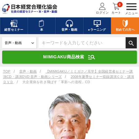
menu
0
ログイン
カート
メニュー
キーワードを入力して探す
edit
経営
セミナー
本
音声・動画
eラーニング
初めての方
へ
search
デジタル版対応のみ検索結果に表示する
manage_search
MIMIGAKU商品検索
search
上記の条件で検索
TOP
音声・動画
【MIMIGAKU／ミミガク／耳学】全国経営者セミナー講
演CD・講演DVD 音声・動画シリーズ
2008年夏季セミナー収録講演ＣＤ・講演
ＤＶＤ
大企業病を吹き飛ばす「革新への道程」CD
講演収録物を探す
mic
refresh
更新する
全国経営者セミナー講演収録物（全1315タイトル）からお探しいただけ
ます
カテゴリー