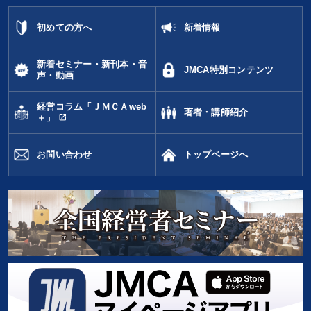
初めての方へ
新着情報
新着セミナー・新刊本・音
JMCA特別コンテンツ
声・動画
経営コラム「ＪＭＣＡweb
著者・講師紹介
open_in_new
＋」
お問い合わせ
トップページへ