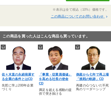
早わかり
※表示は全て税込（10%）価格です。
この商品についてのお問い合わせ
keyboard_arrow_right
※「更新」を押すと「タグ・キーワード」を更新いただけます。
この商品を買った人はこんな商品も買っています。
佐々木直の永続発展す
「事業・従業員価値」
倒産から七年で再上場
る企業の条件とはCD
を高める社長の使命
「挑戦の軌跡」CD
CD
先哲に学ぶ200年企業
再建の心つないだ不死
づくり
鳥のリーダーシップ
満足を超える感動の提
供で突き抜ける