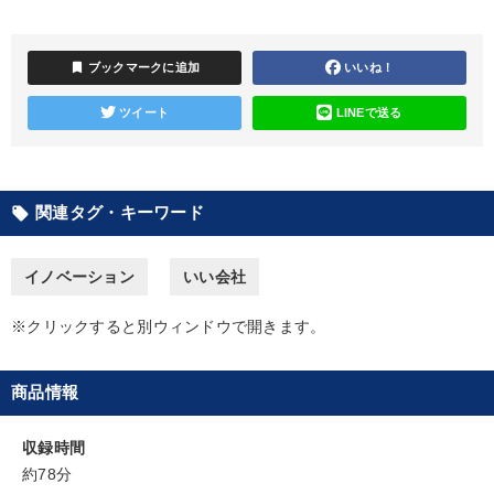
【1月】音声・映像
《強い財務を実践する経営者》講話４選
bookmark
ブックマークに追加
いいね！
【4月】音声・映像
ツイート
LINEで送る
全国経営者セミナー収録〈売れ筋・人気〉音声＆動画20選
会社のパフォーマンスを高める講話
関連タグ・キーワード
local_offer
【最新刊】精神科医・和田秀樹の「老いない力」＋健康な社長と
会社をつくる厳選講話
イノベーション
いい会社
「儲けの本質」を突く
※クリックすると別ウィンドウで開きます。
2025年夏季全国経営者セミナー収録講演ＣＤ・講演ＤＶＤ・デジ
タル版（音声／動画ストリーミング・ダウンロード）
商品情報
【2026年7月】音声・映像ご案内商品
改善・生産性向上
【5月】音声・映像
収録時間
約78分
【最新刊】時代を超える経営150の言葉＋社長のスピーチ・話材