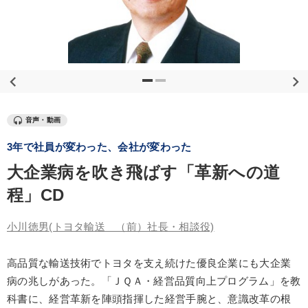
優秀各社の智恵と戦略
事業家のロマンと経営
若手異才経営者の発想
専門家のアドバイス
リーダーの器量を学ぶ
テーマ
音声・動画
3年で社員が変わった、会社が変わった
組織と人を動かすマネジメント力を磨く
大企業病を吹き飛ばす「革新への道
社員が自律的に動き出す組織づくり
営業・社員研修
程」CD
【3月】音声・映像
最新トレンドと時代の潮流を押さえる
小川徳男
(トヨタ輸送 （前）社長・相談役)
音声と動画で学ぶ
高品質な輸送技術でトヨタを支え続けた優良企業にも大企業
業種
病の兆しがあった。「ＪＱＡ・経営品質向上プログラム」を教
科書に、経営革新を陣頭指揮した経営手腕と、意識改革の根