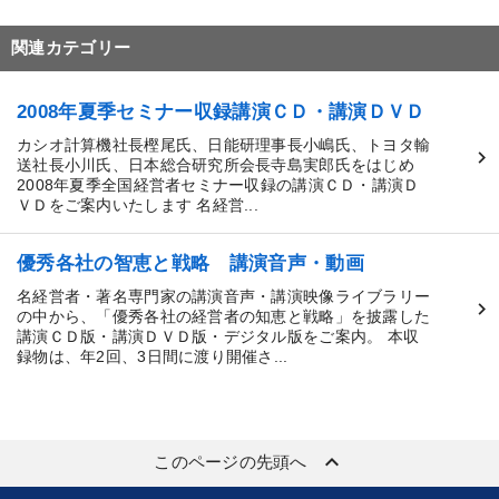
関連カテゴリー
2008年夏季セミナー収録講演ＣＤ・講演ＤＶＤ
カシオ計算機社長樫尾氏、日能研理事長小嶋氏、トヨタ輸
送社長小川氏、日本総合研究所会長寺島実郎氏をはじめ
2008年夏季全国経営者セミナー収録の講演ＣＤ・講演Ｄ
ＶＤをご案内いたします 名経営...
優秀各社の智恵と戦略 講演音声・動画
名経営者・著名専門家の講演音声・講演映像ライブラリー
の中から、「優秀各社の経営者の知恵と戦略」を披露した
講演ＣＤ版・講演ＤＶＤ版・デジタル版をご案内。 本収
録物は、年2回、3日間に渡り開催さ...
keyboard_arrow_up
このページの先頭へ