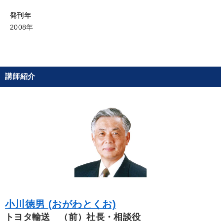
集２タイトル
発刊年
2008年
目的別
財務・数字力の向上
業績を伸ばしたい
講師紹介
パフォーマンス向上
社員研修を行いたい
発想力を磨きたい
財務・数字力の向上
キーワード
歴史に学ぶ
仕組み
海外の成功事例
デジタルマーケティング
話し方
金融
小川徳男 (おがわとくお)
※「更新」を押すと「カテゴリー」「目的別」「キーワード」を更新いただけます。
トヨタ輸送 （前）社長・相談役