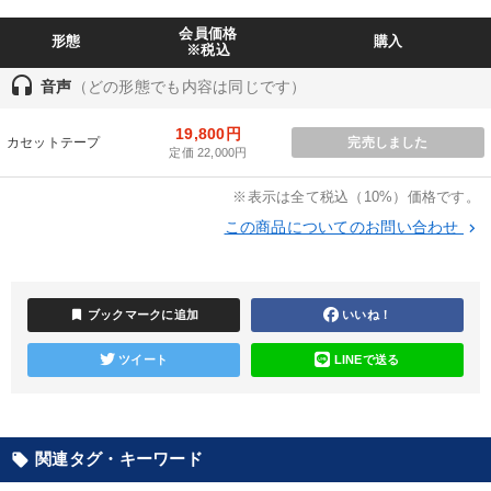
《強い財務を実践する経営者》講話４選
会員価格
形態
購入
※税込
業種
headset
音声
（どの形態でも内容は同じです）
19,800円
製造業
卸売・小売・飲食業
建設・不動産業
カセットテープ
完売しました
定価 22,000円
IT・サービス・金融業
コンサルタント
専門家
※表示は全て税込（10%）価格です。
この商品についてのお問い合わせ
keyboard_arrow_right
キーワード
両利きの経営
サービス
DX
リベラルアーツ
bookmark
ブックマークに追加
いいね！
株式市場
経営計画
ツイート
LINEで送る
※「更新」を押すと「テーマ」「キーワード」を更新いただけます。
関連タグ・キーワード
local_offer
経営音声・動画を探す
ondemand_video
refresh
更新する