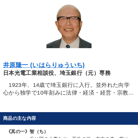
【6月】音声・映像
2025年春季全国経営者セミナー収録講演ＣＤ・講演ＤＶＤ・デジ
タル版（音声／動画ストリーミング・ダウンロード）
全国経営者セミナー収録〈売れ筋・人気〉音声＆動画20選
目的別
井原隆一 (いはらりゅういち)
日本光電工業相談役、埼玉銀行（元）専務
経営体系を学びたい
財務・数字力の向上
1923年、14歳で埼玉銀行に入行。並外れた向学
リーダーの魅力向上
新事業・新商品づくり
心から独学で10年刻みに法律・経済・経営・宗教・
社長の姿勢を学びたい
販売力を強化したい
歴史を修めた苦学力行の人。
最年少で課長抜擢、常務・専務を歴任の後、大労
働争議と大赤字で倒産寸前の会社の助人となり、一
キーワード
商品の主な内容
挙に40社を分社するなど、独自の再建策を打ち出し
短期間に大幅黒字・無借金の超優良会社に甦らせ
《其の一》智（ち）
賃金制度
松下幸之助
地方企業の勝ち方
いい会社