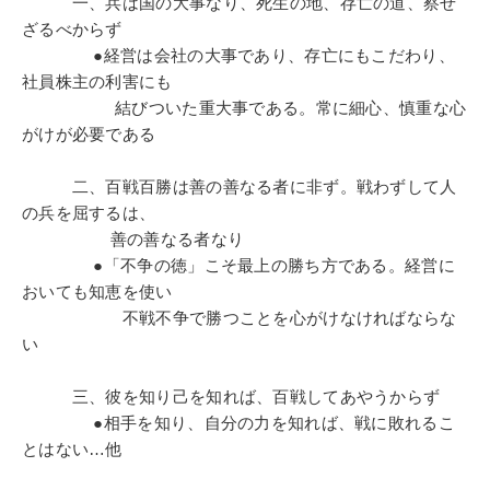
る。その後も数々の企業再建に尽力。名経営者とし
一、兵は国の大事なり、死生の地、存亡の道、察せ
ての評判が高い
ざるべからず
広報・PR
通信販売
●経営は会社の大事であり、存亡にもこだわり、
社員株主の利害にも
※「更新」を押すと「カテゴリー」「目的別」「キーワード」を更新いただけます。
結びついた重大事である。常に細心、慎重な心
がけが必要である
タグから探す
local_offer
refresh
更新する
二、百戦百勝は善の善なる者に非ず。戦わずして人
すべての音声・動画（全2076タイトル）からお探しいただけます
の兵を屈するは、
善の善なる者なり
タグ・キーワード
●「不争の徳」こそ最上の勝ち方である。経営に
おいても知恵を使い
心を磨く
投資
不動産
モノづくり
後継者
AI
不戦不争で勝つことを心がけなければならな
い
インフレ対策・値上げ
会社数字を学ぶ
老舗企業
三、彼を知り己を知れば、百戦してあやうからず
地方企業の勝ち方
海外の成功事例
広報・PR
●相手を知り、自分の力を知れば、戦に敗れるこ
とはない…他
ブランディング
井上和弘
企業再建
未来先見