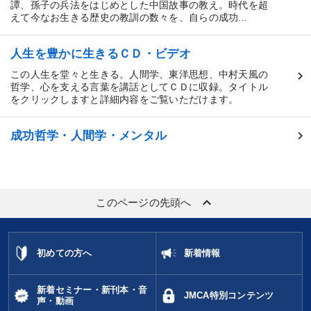
譚、孫子の兵法をはじめとした中国故事の教え。時代を超
えて今なお生きる歴史の教訓の数々を、自らの成功...
人生を豊かに生きるＣＤ・ビデオ
この人生を堂々と生きる。人間学、東洋思想、中村天風の
哲学、心を支える言葉を講話としてＣＤに収録。タイトル
をクリックしますと詳細内容をご覧いただけます。
成功哲学・人間学・メンタル
keyboard_arrow_up
このページの先頭へ
初めての方へ
新着情報
新着セミナー・新刊本・音
JMCA特別コンテンツ
声・動画