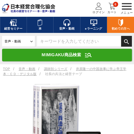
menu
0
ログイン
カート
メニュー
キーワードを入力して探す
edit
経営
セミナー
本
音声・動画
eラーニング
初めての方
へ
search
デジタル版対応のみ検索結果に表示する
manage_search
MIMIGAKU商品検索
search
上記の条件で検索
TOP
音声・動画
講師別シリーズ
井原隆一の中国故事に学ぶ帝王学
本・ＣＤ・デジタル版
社長の兵法と経営テープ
講演収録物を探す
mic
refresh
更新する
全国経営者セミナー講演収録物（全1315タイトル）からお探しいただけ
ます
カテゴリー