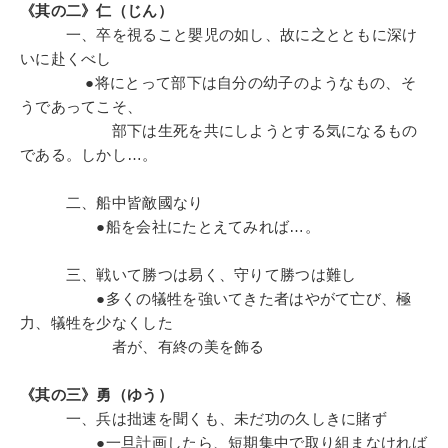
生き方の指針
M&A
創業者
一流人
《其の二》仁（じん）
一、卒を視ること嬰児の如し、故に之とともに深け
多角化・新規事業
ビジネスモデル
交渉
通信販売
いに赴くべし
●将にとって部下は自分の幼子のようなもの、そ
※「更新」を押すと「タグ・キーワード」を更新いただけます。
うであってこそ、
部下は生死を共にしようとする気になるもの
である。しかし…。
二、船中皆敵國なり
●船を会社にたとえてみれば…。
三、戦いて勝つは易く、守りて勝つは難し
●多くの犠牲を強いてきた者はやがて亡び、極
力、犠牲を少なくした
者が、有終の美を飾る
《其の三》勇（ゆう）
一、兵は拙速を聞くも、未だ功の久しきに賭ず
●一旦計画したら、短期集中で取り組まなければ