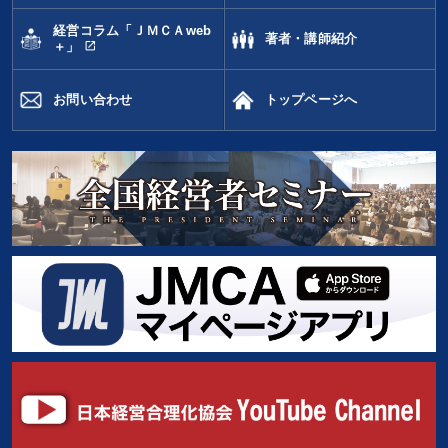
経営コラム「ＪＭＣＡweb
著者・講師紹介
open_in_new
＋」
お問い合わせ
トップページへ