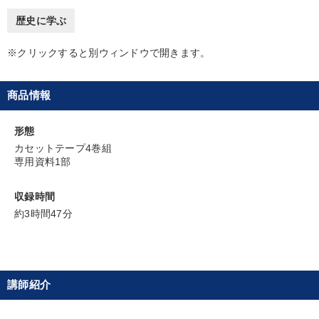
全国経営者セミナー収録物以外の経営教材（全761タイトル）からお探
歴史に学ぶ
しいただけます
※クリックすると別ウィンドウで開きます。
カテゴリー
商品情報
【3月】音声・映像
形態
「利上げ時代の最新・銀行対策」＋「不動産市況予測」＋「市場
予測と株式投資」最新刊
カセットテープ4巻組
専用資料1部
最新刊・戦略参謀ChatGPT実戦法と中小企業のDXと講話ご案内
収録時間
マーケティング
約3時間47分
2026年春季全国経営者セミナー収録講演ＣＤ・講演ＤＶＤ・デジ
タル版（音声／動画ストリーミング・ダウンロード）
歴史・古典に学ぶ実務講話
【12月】音声・映像
講師紹介
「儲けの本質」を突く
【1月】音声・映像