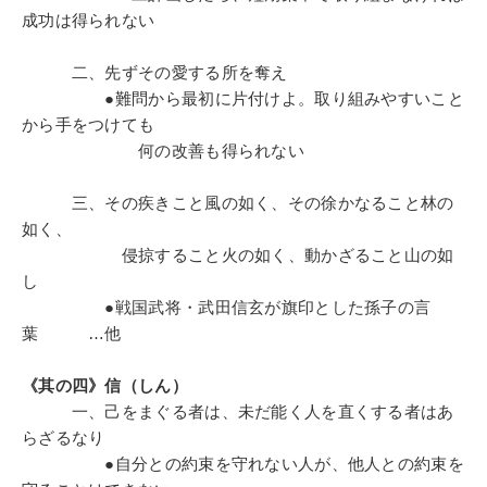
成功は得られない
二、先ずその愛する所を奪え
●難問から最初に片付けよ。取り組みやすいこと
から手をつけても
何の改善も得られない
三、その疾きこと風の如く、その徐かなること林の
如く、
侵掠すること火の如く、動かざること山の如
し
●戦国武将・武田信玄が旗印とした孫子の言
葉 …他
《其の四》信（しん）
一、己をまぐる者は、未だ能く人を直くする者はあ
らざるなり
●自分との約束を守れない人が、他人との約束を