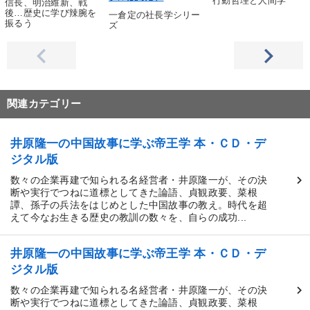
行動哲理と人間学
信長、明治維新、戦
後…歴史に学び辣腕を
一倉定の社長学シリー
振るう
ズ
関連カテゴリー
井原隆一の中国故事に学ぶ帝王学 本・ＣＤ・デ
ジタル版
数々の企業再建で知られる名経営者・井原隆一が、その決
断や実行でつねに道標としてきた論語、貞観政要、菜根
譚、孫子の兵法をはじめとした中国故事の教え。時代を超
えて今なお生きる歴史の教訓の数々を、自らの成功...
井原隆一の中国故事に学ぶ帝王学 本・ＣＤ・デ
ジタル版
数々の企業再建で知られる名経営者・井原隆一が、その決
断や実行でつねに道標としてきた論語、貞観政要、菜根