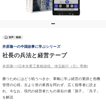
優秀各社の智恵と戦略
事業家のロマンと経営
若手異才経営者の発想
専門家のアドバイス
リーダーの器量を学ぶ
テーマ
音声・動画
井原隆一の中国故事に学ぶシリーズ
【最新刊】時代を超える経営150の言葉＋社長のスピーチ・話材
集２タイトル
社長の兵法と経営テープ
会社のパフォーマンスを高める講話
井原隆一
(日本光電工業相談役、埼玉銀行（元）専務)
オーナー社長の「現場力の経営」＋現場の「儲ける力」をさらに
高める教材２選
勝つためにはどう戦うべきか、軍略に学ぶ経営の要諦と危機
管理の心得。古より世の東西を問わず、広く指導者に読ま
【6月】音声・映像
れ、今なお、現代の経営者たちの座右の書「孫子」「呉子」
を解説
全国経営者セミナー収録〈売れ筋・人気〉音声＆動画20選