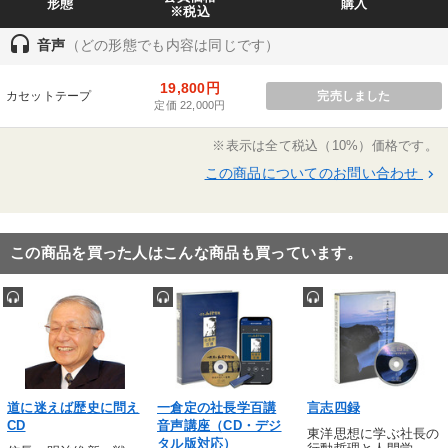
形態
購入
※税込
headset
音声
（どの形態でも内容は同じです）
19,800円
カセットテープ
完売しました
定価 22,000円
※表示は全て税込（10%）価格です。
この商品についてのお問い合わせ
keyboard_arrow_right
この商品を買った人はこんな商品も買っています。
道に迷えば歴史に問え
一倉定の社長学百講
言志四録
CD
音声講座（CD・デジ
東洋思想に学ぶ社長の
タル版対応）