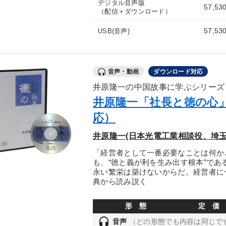
デジタル音声版
57,53
（配信＋ダウンロード）
57,53
USB(音声)
音声・動画
ダウンロード対応
井原隆一の中国故事に学ぶシリーズ
井原隆一「社長と徳の心
応）
井原隆一(日本光電工業相談役、埼玉
「経営者として一番必要なことは何か
も、“徳と義が利を生み出す根本”で
永い繁栄は築けないからだ。経営者に
典から読み説く
形 態
定 価
headset
音声
（どの形態でも内容は同じで