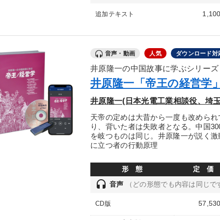
1,10
追加テキスト
音声・動画
人気
ダウンロード対
井原隆一の中国故事に学ぶシリーズ
井原隆一「帝王の経営学
井原隆一(日本光電工業相談役、埼玉
天帝の定めは大昔から一度も改められ
り、背いた者は失敗者となる。中国30
を岐つものは同じ。井原隆一が説く激
に立つ者の行動原理
形 態
定 価
headset
音声
（どの形態でも内容は同じで
57,53
CD版