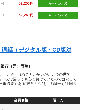
0円
52,250円
カートに
入れる
0円
52,250円
カートに
入れる
」講話（デジタル版・CD版対
銀行（元）専務)
…」と問われることが多いが、いつの世で
ある。技で勝っても心で負けていたのでは決して
一番必要である“経営と心”を井原隆一が中国古
会員価格
購 入
す）