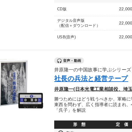
22,00
CD版
デジタル音声版
22,00
（配信＋ダウンロード）
22,00
USB(音声)
音声・動画
井原隆一の中国故事に学ぶシリーズ
社長の兵法と経営テープ
井原隆一(日本光電工業相談役、埼玉
勝つためにはどう戦うべきか、軍略に
東西を問わず、広く指導者に読まれ、
「呉子」を解説
形 態
定 価