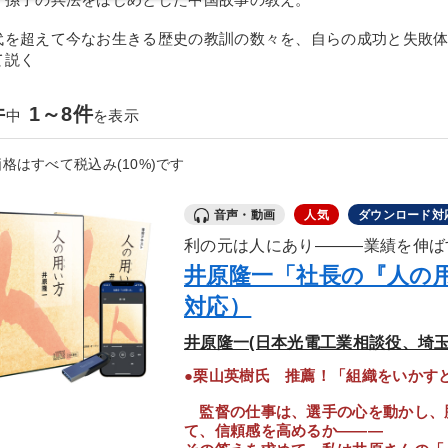
代を超えて今なお生きる歴史の教訓の数々を、自らの成功と失敗
て説く
件
1～8件
中
を表示
格はすべて税込み(10%)です
音声・動画
人気
ダウンロード対
利の元は人にあり―――業績を伸ば
井原隆一「社長の『人の
対応）
井原隆一(日本光電工業相談役、埼玉
●栗山英樹氏 推薦！「組織をいかす
監督の仕事は、選手の心を動かし、
て、信頼感を高めるか―――