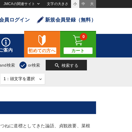
JMCAの関連サイト
文字の大きさ
小
中
大
会員ログイン
新規会員登録（無料）
0
ご案内
初めての方へ
カート
search
and検索
or検索
検索する
でつねに道標としてきた論語、貞観政要、菜根