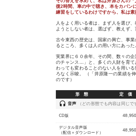
その答えを求めて、私は井原さんの「
復2時間、車の中で聴き、本をカバン
練習をしているわけですから、私は素
人をよく用いる者は、まず人を選び、
ようとしない者は、選ばず、教えず、
古今東西の歴史は、国家の興亡、事業
るところ、多くは人の用い方にあった
実業界に６０余年、その間、数々の企
のチャンス…」と、多くの人財を育て
わっても変わることのない人を用いる
ろなく示唆。 （「井原隆一の業績を
のです）
形 態
定 価
headset
音声
（どの形態でも内容は同じで
48,95
CD版
デジタル音声版
48,95
（配信＋ダウンロード）