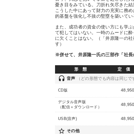
憂き目をみている。刀折れ矢尽きた結
こうした中にあって財力の充実に務め
的基盤を強化し不抜の堅塁を築いてい
また、成功者の資金の使い方にも学ぶ
て犯してはいない。一時のムードに酔
に欠くことはない。（「井原隆一の社
す）
※併せて、井原隆一氏の三部作「社長
形 態
定 価
headset
音声
（どの形態でも内容は同じで
48,95
CD版
デジタル音声版
48,95
（配信＋ダウンロード）
48,95
USB(音声)
star_border
その他