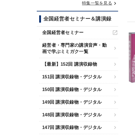
keyboard_arrow_right
特集一覧を見る
全国経営者セミナー＆講演録
全国経営者セミナー
経営者・専門家の講演音声・動
画で学ぶミミガク一覧
【最新】152回 講演収録物
151回 講演収録物・デジタル
150回 講演収録物・デジタル
149回 講演収録物・デジタル
148回 講演収録物・デジタル
147回 講演収録物・デジタル