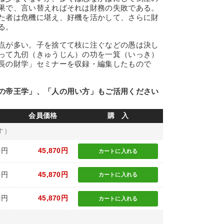
果で、言い替えればそれは財務の失敗である。
た者は危機に堪え、好機を活かして、さらに財
る。
点が多い。子を捨てて枝に注ぐなどの愚は決し
って九仞（きゅうじん）の功を一箕（いっき）
長の財学」セミナーを収録・編集したもので
の帝王学」、「人の用い方」もご活用ください
会員価格
購 入
す）
0円
45,870円
カートに
入れる
0円
45,870円
カートに
入れる
0円
45,870円
カートに
入れる