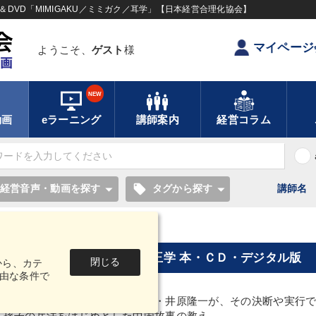
DVD「MIMIGAKU／ミミガク／耳学」【日本経営合理化協会】
マイページ
ようこそ、
ゲスト
様
NEW
動画
eラーニング
講師案内
経営コラム
local_offer
経営音声・動画を探す
タグから探す
講師名
・デジタル版
井原隆一の中国故事に学ぶ帝王学 本・ＣＤ・デジタル版
閉じる
から、カテ
由な条件で
々の企業再建で知られる名経営者・井原隆一が、その決断や実行
、孫子の兵法をはじめとした中国故事の教え。