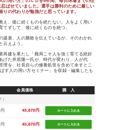
人の用い方」のＣＤを5年間、毎日球場までの往
に忍ばせていました。選手は勝利のために厳しい
振りの代わりが勉強だと思っています。
教え、後に続くものを絶たない。人をよく用い
育てずして、後に続くものを絶つ。
の盛衰、人の勝敗を伝えているが、そのわかれ
と云えよう。
業再建を果たし「難局こそ人を強く育てる絶好
あげた井原隆一氏が、時代が変わり、人が代
哲理を、社長自らの修養処世を含めて余すとこ
伸ばす人の用い方セミナー」を収録・編集したも
会員価格
購 入
す）
0円
45,870円
カートに
入れる
0円
45,870円
カートに
入れる