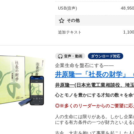
48,95
USB(音声)
star_border
その他
1,10
追加テキスト
音声・動画
ダウンロード対応
企業生命を盤石にする――
井原隆一「社長の財学」
井原隆一(日本光電工業相談役、埼玉
心とモノを豊かにする才知の数々を余
◎※多くのリーダーからのご要望に応
人の生命には限りがある。しかし企業
にする有力条件の一つが財力といえる
古今、大志を抱いて事業を起こした人