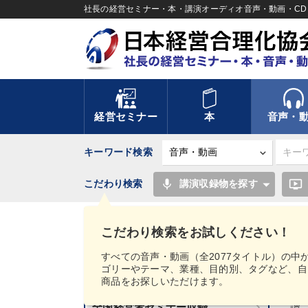
社長の経営セミナー・本・講演オーディオ音声・動画・CD＆
経営セミナー
本
音声・
キーワード検索
mic
ondemand_video
こだわり検索
講演収録物を探す
TOP
井原隆一の中国故事に学ぶ帝王学 本・ＣＤ
こだわり検索をお試しください！
講話音声・動画カテゴリー
すべての音声・動画（全2077タイトル）の中
ゴリーやテーマ、業種、目的別、タグなど、自
新刊音声・動画のご案内
商品をお探しいただけます。
数
全国経営者セミナー収録
譚