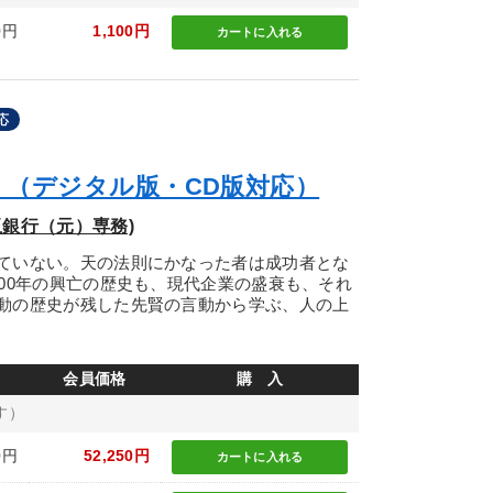
0円
1,100円
カートに
入れる
応
」（デジタル版・CD版対応）
銀行（元）専務)
ていない。天の法則にかなった者は成功者とな
00年の興亡の歴史も、現代企業の盛衰も、それ
動の歴史が残した先賢の言動から学ぶ、人の上
会員価格
購 入
す）
0円
52,250円
カートに
入れる