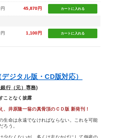
0円
45,870円
カートに
入れる
0円
1,100円
カートに
入れる
（デジタル版・CD版対応）
銀行（元）専務)
すことなく披露
え、井原隆一翁の真骨頂のＣＤ版 新発刊！
の生命は永遠でなければならない。これを可能
だろう。
は少なくないが、多くは志なかばにして倒産の