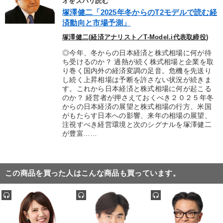
オをズバリ読む
塚澤健二「2025年冬からのT2モデルで読む経
済動向と市場予測」
塚澤健二(経済アナリスト／T-Model.i代表取締役)
◎今年、冬からの日本経済と株式相場に何が待
ち受けるのか？ 過熱が続く株式相場と企業を取
り巻く国内外の経済変調の足音。危機を先送り
し続く上昇相場は予断を許さない状況が続きま
す。これから日本経済と株式相場に何が起こる
のか？ 経営者が押さえておくべき２０２５年冬
からの日本経済の展望と株式相場の行方、米国
がもたらす日本への影響、来年の相場の展望、
注視すべき経営環境と次のシグナルを塚澤健二
が豊富...…
この商品を買った人はこんな商品も買っています。