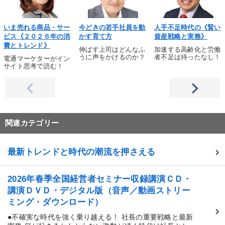
いま売れる商品・サー
今どきの若手社員を動
人手不足時代の《賢い
ビス《２０２６年の消
かす育て方
資産戦略と実務》
費とトレンド》
伸ばす上司はどんなふ
加速する高齢化と労働
うに声をかけるのか？
者不足は待ったなし！
電通マーケターがイン
サイト思考で読む！
関連カテゴリー
最新トレンドと時代の潮流を押さえる
2026年春季全国経営者セミナー収録講演ＣＤ・
講演ＤＶＤ・デジタル版（音声／動画ストリー
ミング・ダウンロード）
●不確実な時代を強く乗り越える！ 社長の重要戦略と最新