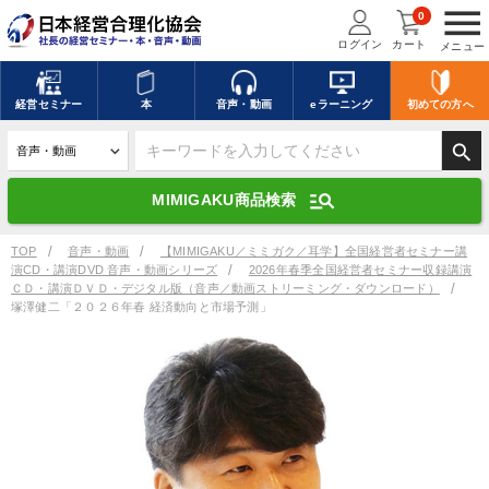
menu
0
ログイン
カート
メニュー
キーワードを入力して探す
edit
経営
セミナー
本
音声・動画
eラーニング
初めての方
へ
search
デジタル版対応のみ検索結果に表示する
manage_search
MIMIGAKU商品検索
search
上記の条件で検索
TOP
音声・動画
【MIMIGAKU／ミミガク／耳学】全国経営者セミナー講
演CD・講演DVD 音声・動画シリーズ
2026年春季全国経営者セミナー収録講演
ＣＤ・講演ＤＶＤ・デジタル版（音声／動画ストリーミング・ダウンロード）
塚澤健二「２０２６年春 経済動向と市場予測」
講演収録物を探す
mic
refresh
更新する
全国経営者セミナー講演収録物（全1315タイトル）からお探しいただけ
ます
カテゴリー