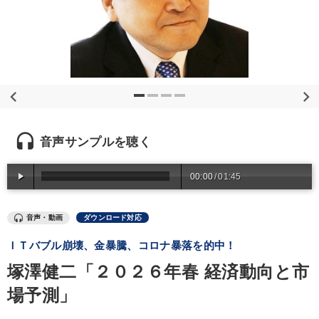
優秀各社の智恵と戦略
事業家のロマンと経営
若手異才経営者の発想
専門家のアドバイス
リーダーの器量を学ぶ
テーマ
headset
音声サンプルを聴く
歴史・古典に学ぶ実務講話
00:00
/
01:45
【2026年7月】音声・映像ご案内商品
組織と人を動かすマネジメント力を磨く
音声・動画
ダウンロード対応
売上直結の営業力や販売力を獲得する
ＩＴバブル崩壊、金暴騰、コロナ暴落を的中！
塚澤健二「２０２６年春 経済動向と市
オーナー社長の「現場力の経営」＋現場の「儲ける力」をさらに
高める教材２選
場予測」
2026年春季全国経営者セミナー収録講演ＣＤ・講演ＤＶＤ・デジ