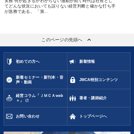
実務 何が起きるかわからない激動が続く時代は社長とし
てどんな状況においても誤りない経営判断と確かな打ち手
が急務である。 「第...
keyboard_arrow_up
このページの先頭へ
初めての方へ
新着情報
新着セミナー・新刊本・音
JMCA特別コンテンツ
声・動画
経営コラム「ＪＭＣＡweb
著者・講師紹介
open_in_new
＋」
お問い合わせ
トップページへ