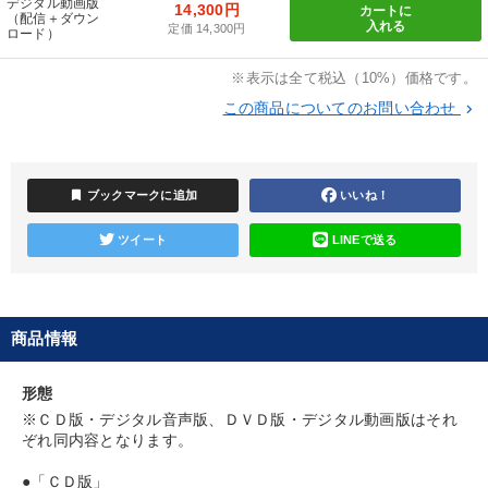
デジタル動画版
14,300円
カートに
（配信＋ダウン
【12月】音声・映像
企業戦略に学ぶ
入れる
定価 14,300円
ロード）
※表示は全て税込（10%）価格です。
目的別
この商品についてのお問い合わせ
keyboard_arrow_right
財務・数字力の向上
新事業・新商品づくり
bookmark
ブックマークに追加
いいね！
業績を伸ばしたい
リーダーの魅力向上
経営を改善したい
ツイート
LINEで送る
財務・数字力の向上
キーワード
商品情報
一倉定
インバウンド
生き方の指針
プロ経営者
形態
思考法
SDGs
※ＣＤ版・デジタル音声版、ＤＶＤ版・デジタル動画版はそれ
ぞれ同内容となります。
※「更新」を押すと「カテゴリー」「目的別」「キーワード」を更新いただけます。
●「ＣＤ版」