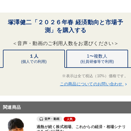
ナリストとして活躍。物理のエネルギー法則を応用
した、独自の経済予測モデル「T2」を構築。確度の
高い予測で多くの信頼を集める。
塚澤健二「２０２６年春 経済動向と市場予
測」を購入する
＜音声・動画のご利用人数をお選びください＞
１人
1〜複数人
(個人での利用)
(
社員研修等で利用)
※表示は全て税込（10%）価格です。
この商品についてのお問い合わせ
keyboard_arrow_right
関連商品
音声・動画
人気
過熱が続く株式相場、これからの経済・相場シナリ