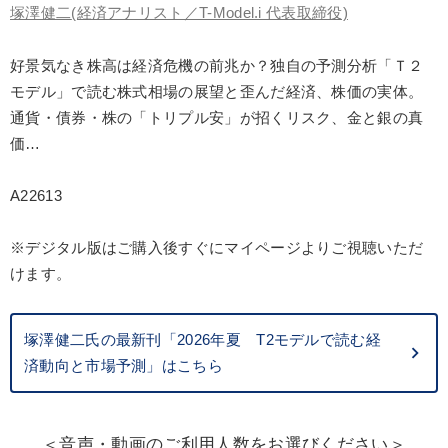
タル版（音声／動画ストリーミング・ダウンロード）
塚澤健二
(経済アナリスト／T-Model.i 代表取締役)
好景気なき株高は経済危機の前兆か？独自の予測分析「Ｔ２
業種
モデル」で読む株式相場の展望と歪んだ経済、株価の実体。
通貨・債券・株の「トリプル安」が招くリスク、金と銀の真
製造業
卸売・小売・飲食業
建設・不動産業
価…
IT・サービス・金融業
コンサルタント
専門家
A22613
キーワード
※デジタル版はご購入後すぐにマイページよりご視聴いただ
けます。
伝統・文化
DX
金利
商品開発
スポーツ関連
異発想
塚澤健二氏の最新刊「2026年夏 T2モデルで読む経
済動向と市場予測」はこちら
※「更新」を押すと「テーマ」「キーワード」を更新いただけます。
経営音声・動画を探す
ondemand_video
refresh
更新する
＜音声・動画のご利用人数をお選びください＞