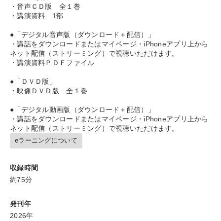
・音声ＣＤ版 全１巻
・講演資料 1部
タグから探す
local_offer
refresh
更新する
●「デジタル音声版（ダウンロード＋配信）」
すべての音声・動画（全2076タイトル）からお探しいただけます
・講話をダウンロードまたはマイページ・iPhoneアプリ上から
ネット配信（ストリーミング）で視聴いただけます。
・講演資料ＰＤＦファイル
タグ・キーワード
●「ＤＶＤ版」
・映像ＤＶＤ版 全１巻
一流人
資産運用
インバウンド
株式投資
●「デジタル動画版（ダウンロード＋配信）」
伝統・文化
理念・パーパス
心を磨く
一倉定
・講話をダウンロードまたはマイページ・iPhoneアプリ上から
ネット配信（ストリーミング）で視聴いただけます。
企業文化
FCビジネス
感動講話
成功哲学
後継者
eラーニングについて
プレゼン
営業
お金の授業
健康・ウェルビーイング
収録時間
通販
不動産投資
経営計画
仕組み
約75分
労務問題・人事対策
稲盛和夫
投資
発刊年
2026年