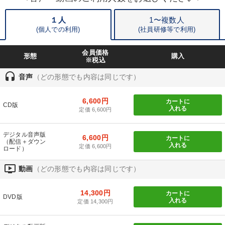
全国経営者セミナー収録物以外の経営教材（全761タイトル）からお探
１人
1〜複数人
しいただけます
(個人での利用)
(
社員研修等で利用)
カテゴリー
会員価格
形態
購入
※税込
最新刊・戦略参謀ChatGPT実戦法と中小企業のDXと講話ご案内
headset
音声
（どの形態でも内容は同じです）
後継社長・アトツギ
148回夏季大会
6,600円
カートに
CD版
入れる
定価 6,600円
【最新刊】精神科医・和田秀樹の「老いない力」＋健康な社長と
会社をつくる厳選講話
デジタル音声版
6,600円
カートに
（配信＋ダウン
147回春季大会
入れる
定価 6,600円
ロード）
2026年夏季全国経営者セミナー収録講演ＣＤ・講演ＤＶＤ・デジ
ondemand_video
動画
（どの形態でも内容は同じです）
タル版（音声／動画ストリーミング・ダウンロード）
【4月】音声・映像
改善・生産性向上
14,300円
カートに
DVD版
入れる
定価 14,300円
経営戦略・経営実務
経済・景気・相場予測