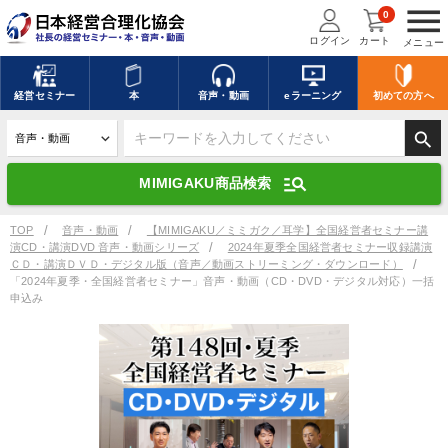
menu
0
ログイン
カート
メニュー
キーワードを入力して探す
edit
経営
セミナー
本
音声・動画
eラーニング
初めての方
へ
search
デジタル版対応のみ検索結果に表示する
manage_search
MIMIGAKU商品検索
search
上記の条件で検索
TOP
音声・動画
【MIMIGAKU／ミミガク／耳学】全国経営者セミナー講
演CD・講演DVD 音声・動画シリーズ
2024年夏季全国経営者セミナー収録講演
ＣＤ・講演ＤＶＤ・デジタル版（音声／動画ストリーミング・ダウンロード）
「2024年夏季・全国経営者セミナー」音声・動画（CD・DVD・デジタル対応）一括
申込み
講演収録物を探す
mic
refresh
更新する
全国経営者セミナー講演収録物（全1315タイトル）からお探しいただけ
ます
カテゴリー