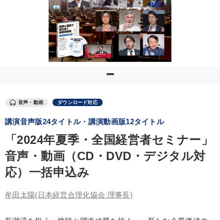
優秀各社の智恵と戦略
事業家のロマンと経営
若手異才経営者の発想
専門家のアドバイス
リーダーの器量を学ぶ
テーマ
音声・動画
ダウンロード対応
経済・景気・相場予測
会社のパフォーマンスを高める講話
講演音声版24タイトル・講演動画版12タイトル
全国経営者セミナー収録〈売れ筋・人気ランキング〉＆新刊・好
評講話
「2024年夏季・全国経営者セミナー」
音声・動画（CD・DVD・デジタル対
組織と人を動かすマネジメント力を磨く
応）一括申込み
2025年夏季全国経営者セミナー収録講演ＣＤ・講演ＤＶＤ・デジ
タル版（音声／動画ストリーミング・ダウンロード）
牟田太陽
(日本経営合理化協会 理事長)
最新刊・戦略参謀ChatGPT実戦法と中小企業のDXと講話ご案内