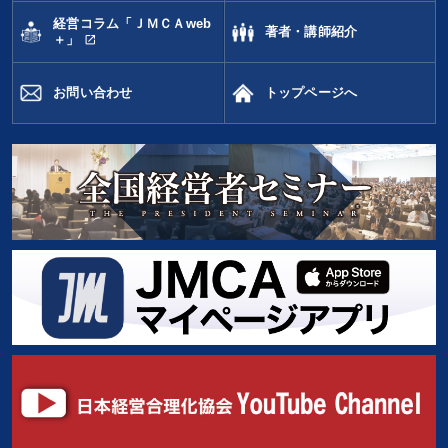
経営コラム「ＪＭＣＡweb
著者・講師紹介
open_in_new
＋」
お問い合わせ
トップページへ