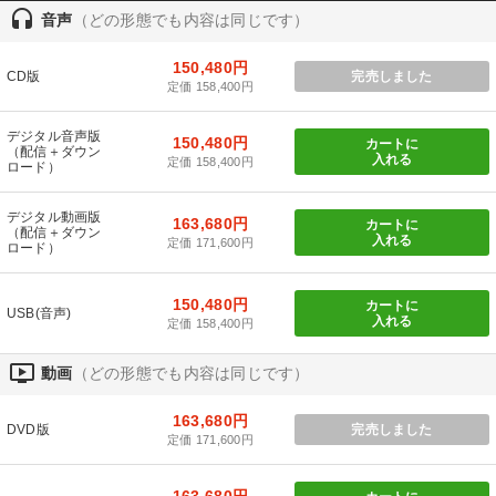
headset
音声
（どの形態でも内容は同じです）
150,480円
CD版
完売しました
定価 158,400円
デジタル音声版
150,480円
カートに
（配信＋ダウン
入れる
定価 158,400円
ロード）
デジタル動画版
163,680円
カートに
（配信＋ダウン
入れる
定価 171,600円
ロード）
150,480円
カートに
USB(音声)
入れる
定価 158,400円
ondemand_video
動画
（どの形態でも内容は同じです）
163,680円
DVD版
完売しました
定価 171,600円
163,680円