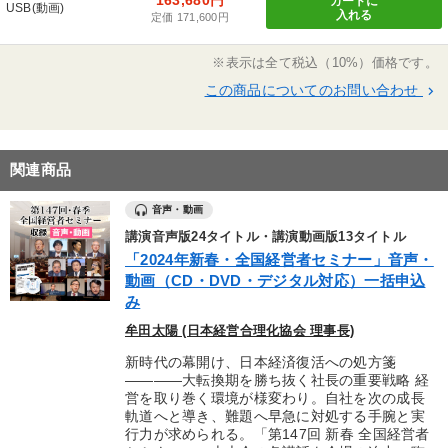
カートに
USB(動画)
入れる
定価 171,600円
※表示は全て税込（10%）価格です。
この商品についてのお問い合わせ
keyboard_arrow_right
関連商品
音声・動画
講演音声版24タイトル・講演動画版13タイトル
「2024年新春・全国経営者セミナー」音声・
動画（CD・DVD・デジタル対応）一括申込
み
牟田太陽 (日本経営合理化協会 理事長)
新時代の幕開け、日本経済復活への処方箋
――――大転換期を勝ち抜く社長の重要戦略 経
営を取り巻く環境が様変わり。自社を次の成長
軌道へと導き、難題へ早急に対処する手腕と実
行力が求められる。「第147回 新春 全国経営者