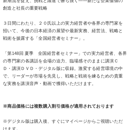
新潮流を捉え、挑戦と躍進で勝ち抜く――新たな企業価値の
業種
創造と社長の重要戦略
３日間にわたり、２０氏以上の実力経営者や各界の専門家を
製造業
卸売・小売・飲食業
建設・不動産業
招いて、今後の日本経済の展望や最新実務、経営法、戦略と
IT・サービス・金融業
コンサルタント
専門家
戦術を披露する「全国経営者セミナー」。
キーワード
「第148回 夏季 全国経営者セミナー」での実力経営者、各界
の専門家の各講話を会場の迫力、臨場感そのままに講演Ｃ
Ｄ・講演ＤＶＤ・デジタル版に収録。激変する経営環境の中
会長
思考法
金融
企業文化
不動産投資
で、リーダーが市場を先見し、戦略と戦術を練るための貴重
大竹愼一
な実務を講演音声・動画で獲得いただけます。
※「更新」を押すと「テーマ」「キーワード」を更新いただけます。
※商品価格には複数購入割引価格が適用されております
経営音声・動画を探す
ondemand_video
refresh
更新する
※デジタル版は購入後、すぐにマイページからご視聴いただ
全国経営者セミナー収録物以外の経営教材（全762タイトル）からお探
けます。
しいただけます