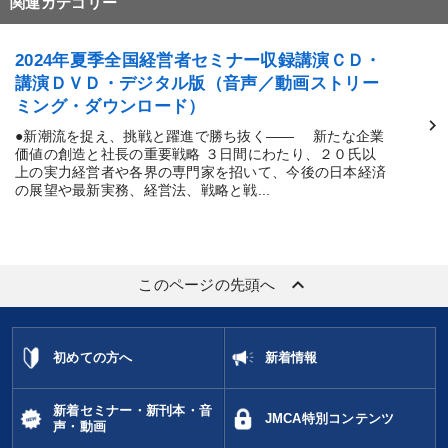
関連カテゴリー
2024年夏季全国経営者セミナー収録講演ＣＤ・
講演ＤＶＤ・デジタル版（音声／動画ストリー
ミング・ダウンロード）
●新潮流を捉え、挑戦と躍進で勝ち抜く―― 新たな企業
価値の創造と社長の重要戦略 ３日間にわたり、２０氏以
上の実力経営者や各界の専門家を招いて、今後の日本経済
の展望や最新実務、経営法、戦略と戦...
keyboard_arrow_up
このページの先頭へ
初めての方へ
新着情報
新着セミナー・新刊本・音
JMCA特別コンテンツ
声・動画