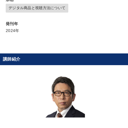
デジタル商品と視聴方法について
タグ・キーワード
発刊年
後継者
M&A
地方企業の勝ち方
デザイン
2024年
お金の授業
賃金制度
企業文化
成功哲学
ブランディング
サービス
金融
FCビジネス
講師紹介
インフレ対策・値上げ
商品開発
松下幸之助
リーダーシップ
いい会社
企業成長
経営計画
会長
DX
通販
資産運用
未来先見
※「更新」を押すと「タグ・キーワード」を更新いただけます。