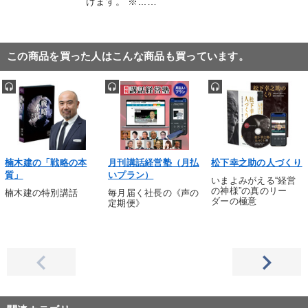
けます。 ※...…
この商品を買った人はこんな商品も買っています。
楠木建の「戦略の本
月刊講話経営塾（月払
松下幸之助の人づくり
質」
いプラン）
いまよみがえる“経営
の神様”の真のリー
楠木建の特別講話
毎月届く社長の《声の
ダーの極意
定期便》