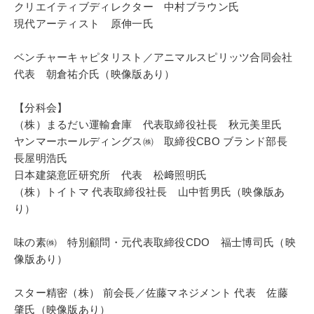
クリエイティブディレクター 中村ブラウン氏
現代アーティスト 原伸一氏
ベンチャーキャピタリスト／アニマルスピリッツ合同会社
代表 朝倉祐介氏（映像版あり）
【分科会】
（株）まるだい運輸倉庫 代表取締役社長 秋元美里氏
ヤンマーホールディングス㈱ 取締役CBO ブランド部長
長屋明浩氏
日本建築意匠研究所 代表 松﨑照明氏
（株）トイトマ 代表取締役社長 山中哲男氏（映像版あ
り）
味の素㈱ 特別顧問・元代表取締役CDO 福士博司氏（映
像版あり）
スター精密（株） 前会長／佐藤マネジメント 代表 佐藤
肇氏（映像版あり）