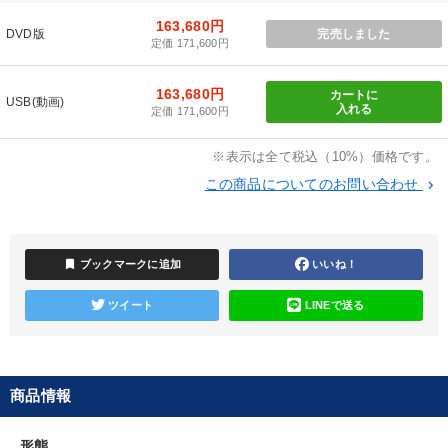
163,680円
DVD版
完売しました
定価 171,600円
社員研修を行いたい
財務・数字力の向上
163,680円
新事業・新商品づくり
経営を改善したい
カートに
USB(動画)
入れる
定価 171,600円
発想力を磨きたい
後継者に聞かせたい
※表示は全て税込（10%）価格です。
この商品についてのお問い合わせ
keyboard_arrow_right
キーワード
採用
中村天風
労務問題・人事対策
企業文化
bookmark
ブックマークに追加
いいね！
多角化・新規事業
リーダーシップ
ツイート
LINEで送る
※「更新」を押すと「カテゴリー」「目的別」「キーワード」を更新いただけます。
商品情報
タグから探す
local_offer
refresh
更新する
すべての音声・動画（全2077タイトル）からお探しいただけます
形態