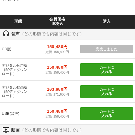
カテゴリー
会員価格
形態
購入
※税込
井上和弘の財務力UP
音声と動画で学ぶ
headset
音声
（どの形態でも内容は同じです）
【2月】音声・映像
大竹愼一書籍
数字・税務・決算書
150,480円
CD版
完売しました
定価 158,400円
成功哲学・人間学
デジタル音声版
150,480円
カートに
全国経営者セミナー収録〈売れ筋・人気ランキング〉＆新刊・好
（配信＋ダウン
入れる
定価 158,400円
評講話
ロード）
【6月】音声・映像
デジタル動画版
163,680円
カートに
（配信＋ダウン
入れる
定価 171,600円
ロード）
2025年春季全国経営者セミナー収録講演ＣＤ・講演ＤＶＤ・デジ
タル版（音声／動画ストリーミング・ダウンロード）
150,480円
カートに
USB(音声)
最新技術・トレンド
148回夏季大会
147回春季大会
入れる
定価 158,400円
ondemand_video
動画
（どの形態でも内容は同じです）
目的別