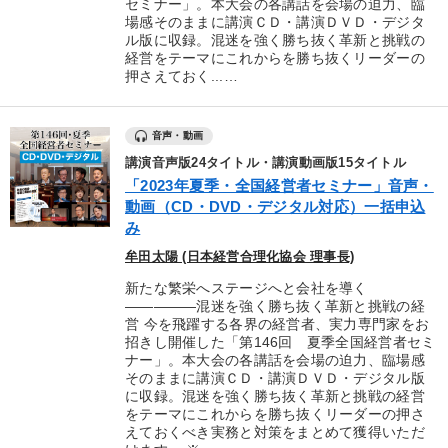
セミナー」。本大会の各講話を会場の迫力、臨
場感そのままに講演ＣＤ・講演ＤＶＤ・デジタ
ル版に収録。混迷を強く勝ち抜く革新と挑戦の
経営をテーマにこれからを勝ち抜くリーダーの
押さえておく...…
音声・動画
講演音声版24タイトル・講演動画版15タイトル
「2023年夏季・全国経営者セミナー」音声・
動画（CD・DVD・デジタル対応）一括申込
み
牟田太陽 (日本経営合理化協会 理事長)
新たな繁栄へステージへと会社を導く
―――――混迷を強く勝ち抜く革新と挑戦の経
営 今を飛躍する各界の経営者、実力専門家をお
招きし開催した「第146回 夏季全国経営者セミ
ナー」。本大会の各講話を会場の迫力、臨場感
そのままに講演ＣＤ・講演ＤＶＤ・デジタル版
に収録。混迷を強く勝ち抜く革新と挑戦の経営
をテーマにこれからを勝ち抜くリーダーの押さ
えておくべき実務と対策をまとめて獲得いただ