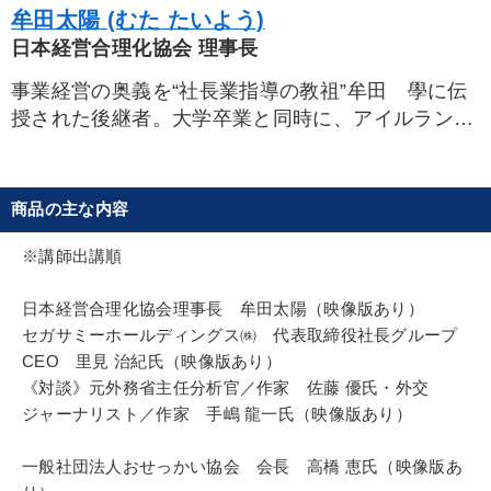
牟田太陽 (むた たいよう)
日本経営合理化協会 理事長
事業経営の奥義を“社長業指導の教祖”牟田 學に伝
授された後継者。大学卒業と同時に、アイルランド
で和食レストランを自ら創業。異郷の厳しい環境に
身を置き、世界観を広げ、事業の大成功を収める。
その経験と事業を継ぐ決意とともに帰国し、2000年
商品の主な内容
弊会に入協。以来、社長専門の勉強会「実学の門」
「無門塾」「後継社長塾」などの企画・運営に従
※講師出講順
事。2千社を超すオーナー社長、後継者と親密な関
係を築く。現在、社長塾の「実学の門」「無門塾」
日本経営合理化協会理事長 牟田太陽（映像版あり）
の講師をはじめ、講演や塾生の経営指導に携わる。
セガサミーホールディングス㈱ 代表取締役社長グループ
CEO 里見 治紀氏（映像版あり）
著書に最新刊『儲かる方向性の決め方』（弊会
《対談》元外務省主任分析官／作家 佐藤 優氏・外交
刊）、『幾代もの繁栄を築く後継社長の実務と戦
ジャーナリスト／作家 手嶋 龍一氏（映像版あり）
略』（PHP研究所）、『「後継者」という生き方』
（プレジデント社）。共著に『事業発展計画書の作
一般社団法人おせっかい協会 会長 高橋 恵氏（映像版あ
り方』（弊会刊）、講話収録物に最新刊『後継社長