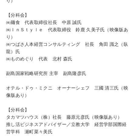
り）
の実践経営学』（弊会刊）がある。ポッドキャスト
「牟田太陽の社長業ネクスト」配信中。
【分科会】
㈱麺食 代表取締役社長 中原 誠氏
㈱ＩｎＳｔｙｌｅ 代表取締役 鈴鹿 久美子氏（映像版あ
り）
㈱つばさ人本経営コンサルティング 社長 角田 識之（臥
龍）氏
㈱ものめぐり 代表 北村 森氏
副島国家戦略研究所 主宰 副島隆彦氏
オテル・ドゥ・ミクニ オーナーシェフ 三國 清三氏（映
像版あり）
【分科会】
タカマツハウス（株）社長 藤原元彦氏（映像版あり）
推し活ビジネスアドバイザー／立教大学 経営学部国際経
営学科 瀬町菜々美氏