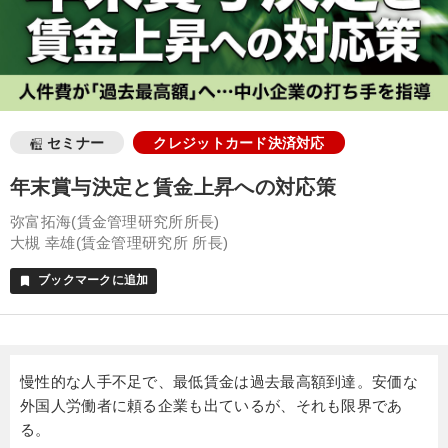
セミナー
クレジットカード決済対応
年末賞与決定と賃金上昇への対応策
弥富拓海(賃金管理研究所所長)
大槻 幸雄(賃金管理研究所 所長)
ブックマークに追加
bookmark
慢性的な人手不足で、最低賃金は過去最高額到達。安価な
外国人労働者に頼る企業も出ているが、それも限界であ
る。