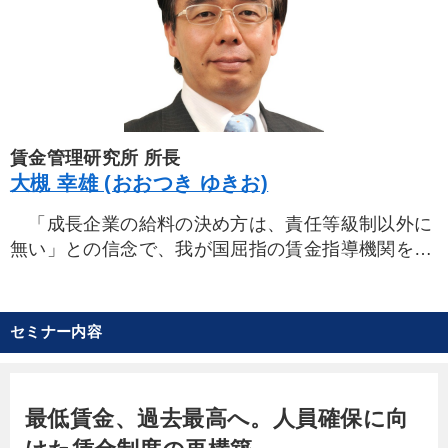
賃金管理研究所 所長
大槻 幸雄 (おおつき ゆきお)
「成長企業の給料の決め方は、責任等級制以外に
無い」との信念で、我が国屈指の賃金指導機関を所
長として率いる。
年功的要素の強い製造業、歩合要素の強い販売
業、資格社会の典型の医療業、多店舗展開のサービ
セミナー内容
ス業など、あらゆる業種の賃金管理に精通。社長を
賃金の悩みから解放する賃金指導の第一人者。
証券会社在籍中の95年、東京大学大学院修了。98
最低賃金、過去最高へ。人員確保に向
年、賃金管理研究所に入所。2020年9月、弥富拓海