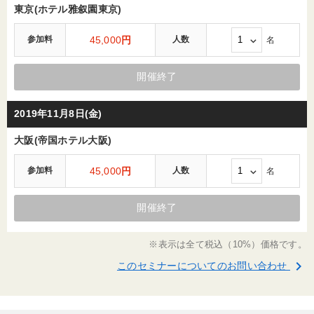
東京(ホテル雅叙園東京)
参加料
45,000
円
人数
名
開催終了
2019年11月8日(金)
大阪(帝国ホテル大阪)
参加料
45,000
円
人数
名
開催終了
※表示は全て税込（10%）価格です。
keyboard_arrow_right
このセミナーについてのお問い合わせ