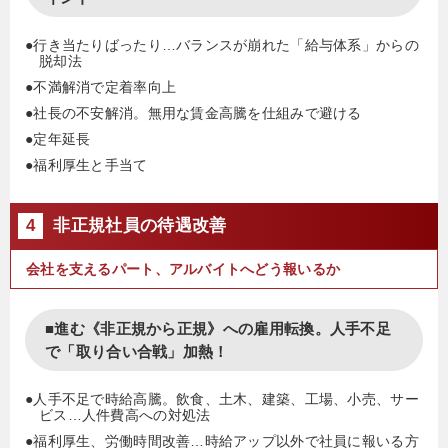
●行き当たりばったり…バランスが崩れた「給与体系」からの
脱却法
●不満解消で定着率向上
●社長の不安解消。無用な賃金高騰を仕組みで避ける
●定年延長
●福利厚生と手当て
4
非正規社員の待遇改善
会社を支えるパート、アルバイトへどう報いるか
■進む《非正規から正規》への雇用転換。人手不足
で「取り合い合戦」加熱！
●人手不足で時給高騰。飲食、土木、建築、工場、小売、サー
ビス…人件費高への対処法
●福利厚生、労働時間改善…時給アップ以外で社員に報いる方