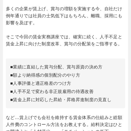
多くの企業が賃上げ、賞与の増額を実施する今、自社だけ
例年通りでは社員の士気低下はもちろん、離職、採用にも
影響を及ぼす。
そこで今回の賃金実務講座では、確実に続く、人手不足と
賃金上昇に向けた制度改革、賞与の分配策をご指導する。
■業績に直結した賞与分配、賞与原資の決め方
■額より納得感の個別配分のやり方
■人事評価と適正格差のつけ方
■人手不足で変わる非正規雇用の待遇改善
■賃金上昇に対応した昇給・昇格昇進制度の見直し
など…賃上げでも会社を維持する賃金体系の仕組みと総額
人件費のコントロール方法をお教えする。給料決定はひと