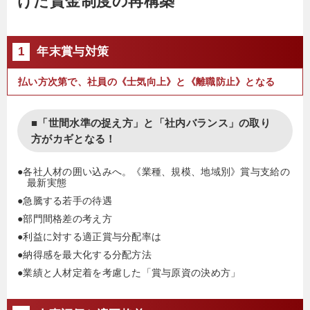
けた賃金制度の再構築
氏に代わり、３代目の所長に就任。
上場企業から非上場の同族企業まで業種業態を問
わず、300社近くを指導。
1
年末賞与対策
払い方次第で、社員の《士気向上》と《離職防止》となる
■「世間水準の捉え方」と「社内バランス」の取り
方がカギとなる！
●各社人材の囲い込みへ。《業種、規模、地域別》賞与支給の
最新実態
●急騰する若手の待遇
●部門間格差の考え方
●利益に対する適正賞与分配率は
●納得感を最大化する分配方法
●業績と人材定着を考慮した「賞与原資の決め方」