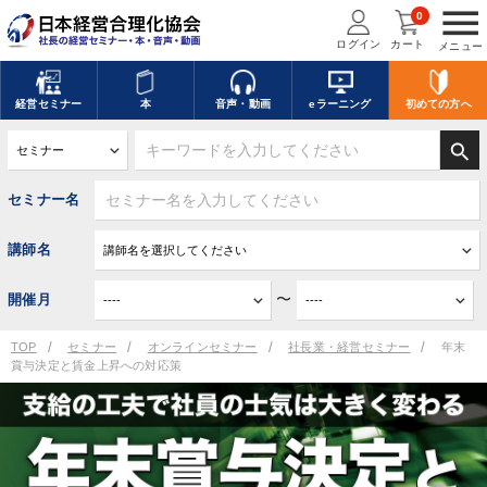
menu
0
ログイン
カート
メニュー
経営
セミナー
本
音声・動画
eラーニング
初めての方
へ
search
セミナー名
講師名
〜
開催月
TOP
セミナー
オンラインセミナー
社長業・経営セミナー
年末
賞与決定と賃金上昇への対応策