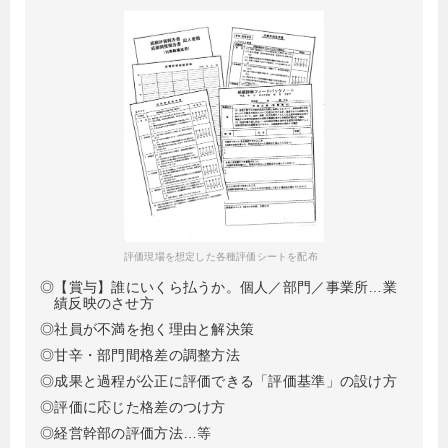
評価現場を想定した各種評価シートを配布
◎【賞与】誰にいくら払うか。個人／部門／事業所…業
績反映のさせ方
◎社員が不満を抱く理由と解決策
◎甘辛・部門間格差の調整方法
◎成果と過程が公正に評価できる「評価基準」の設け方
◎評価に応じた格差のつけ方
◎経営幹部の評価方法…等