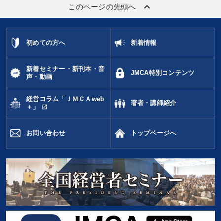
keyboard_arrow_up
このページの先頭へ
初めての方へ
新着情報
新着セミナー・新刊本・音
JMCA特別コンテンツ
声・動画
経営コラム「ＪＭＣＡweb
著者・講師紹介
open_in_new
＋」
お問い合わせ
トップページへ