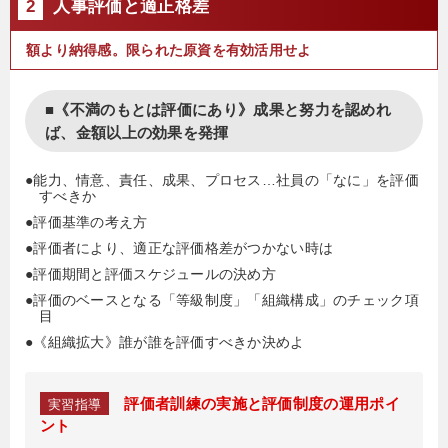
2
人事評価と適正格差
額より納得感。限られた原資を有効活用せよ
■《不満のもとは評価にあり》成果と努力を認めれ
ば、金額以上の効果を発揮
●能力、情意、責任、成果、プロセス…社員の「なに」を評価
すべきか
●評価基準の考え方
●評価者により、適正な評価格差がつかない時は
●評価期間と評価スケジュールの決め方
●評価のベースとなる「等級制度」「組織構成」のチェック項
目
●《組織拡大》誰が誰を評価すべきか決めよ
評価者訓練の実施と評価制度の運用ポイ
実習指導
ント