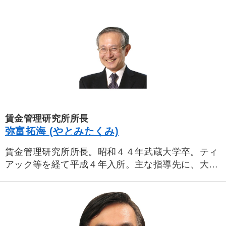
賃金管理研究所所長
弥富拓海 (やとみたくみ)
賃金管理研究所所長。昭和４４年武蔵大学卒。ティ
アック等を経て平成４年入所。主な指導先に、大倉
工業、産能大学、日東光器、アムコ、日本情報セン
ター、福山商工会議所、他多数。
主な著書に、「強い会社をつくる賃金の決め方」は
じめ、「賃金管理データブック（共著）」他。