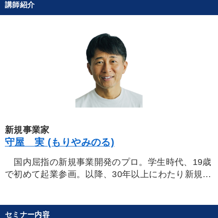
講師紹介
新規事業家
守屋 実 (もりやみのる)
国内屈指の新規事業開発のプロ。学生時代、19歳
で初めて起業参画。以降、30年以上にわたり新規事
業に従事。1992年、明治学院大学を卒業後、ミスミ
（現ミスミグループ本社）入社。入社後、一貫し新
事業開発を担当。2002年には新事業の専門会社エム
セミナー内容