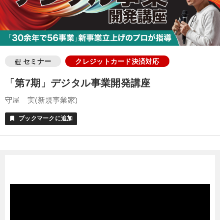
セミナー
クレジットカード決済対応
「第7期」デジタル事業開発講座
守屋 実(新規事業家)
ブックマークに追加
bookmark