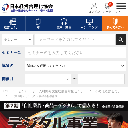
menu
0
ログイン
カート
メニュー
経営
セミナー
本
音声・動画
eラーニング
初めての方
へ
search
セミナー名
講師名
〜
開催月
TOP
セミナー
人材開発支援助成金対象セミナー
その他経営セミナー
「第7期」デジタル事業開発講座