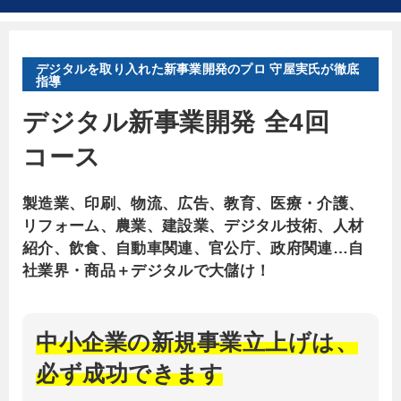
アウトを、ミスミ創業オーナーである田口弘氏と創
業。コンサル、絵画販売、アパレル、人材紹介、学
童・保育、ジュエリー、リフォーム、医療事業をは
デジタルを取り入れた新事業開発のプロ 守屋実氏が徹底
じめとし、数多くの事業を立上げる。
指導
デジタル新事業開発 全4回
2010年、守屋実事務所を設立。新規事業家として
活動、ラクスルとケアプロで創業メンバーとして、
コース
同時に参画する。
その後に、博報堂など数多くの企業の取締役を務め
製造業、印刷、物流、広告、教育、医療・介護、
る。2018年、ラクスルとブティックスを２ヵ月連続
リフォーム、農業、建設業、デジタル技術、人材
で上場させるなど、実績を持つ。
紹介、飲食、自動車関連、官公庁、政府関連…自
社業界・商品＋デジタルで大儲け！
これまでに氏が携わってきたどの事業でも、時間
を増すごとに手軽になってきているデジタル技術を
用いた高粗利の実現や人不足の解消、商習慣変革な
中小企業の新規事業立上げは、
ど事業開発の新しい視点として注目されている。
必ず成功できます