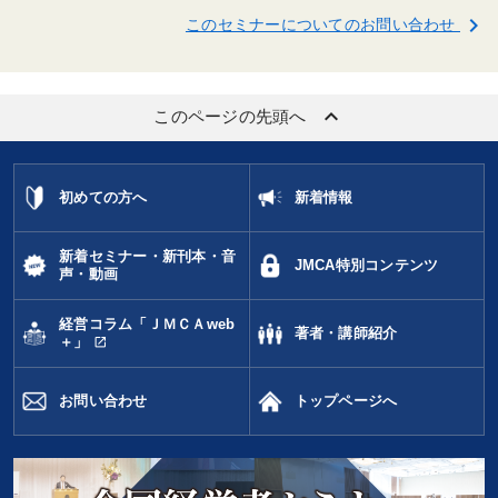
keyboard_arrow_right
このセミナーについてのお問い合わせ
keyboard_arrow_up
このページの先頭へ
初めての方へ
新着情報
新着セミナー・新刊本・音
JMCA特別コンテンツ
声・動画
経営コラム「ＪＭＣＡweb
著者・講師紹介
open_in_new
＋」
お問い合わせ
トップページへ