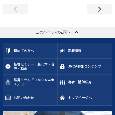
keyboard_arrow_up
このページの先頭へ
初めての方へ
新着情報
新着セミナー・新刊本・音
JMCA特別コンテンツ
声・動画
経営コラム「ＪＭＣＡweb
著者・講師紹介
open_in_new
＋」
お問い合わせ
トップページへ