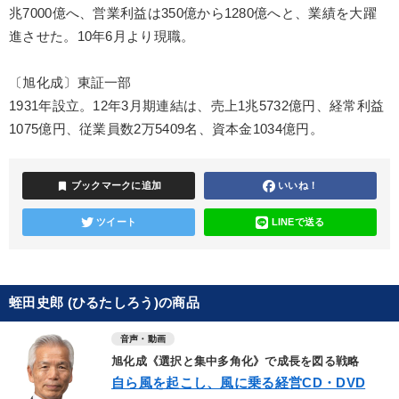
兆7000億へ、営業利益は350億から1280億へと、業績を大躍
進させた。10年6月より現職。
〔旭化成〕東証一部
1931年設立。12年3月期連結は、売上1兆5732億円、経常利益
1075億円、従業員数2万5409名、資本金1034億円。
bookmark
ブックマークに追加
いいね！
ツイート
LINEで送る
蛭田史郎 (ひるたしろう)の商品
音声・動画
旭化成《選択と集中多角化》で成長を図る戦略
自ら風を起こし、風に乗る経営CD・DVD