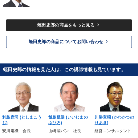
keyboard_arrow_right
蛭田史郎の商品をもっと見る
keyboard_arrow_right
蛭田史郎の商品についてお問い合わせ
蛭田史郎の情報を見た人は、この講師情報も見ています。
利島康司 (としまこう
飯島延浩 (いいじまの
川勝宣昭 (かわかつの
じ)
ぶひろ)
りあき)
安川電機 会長
山崎製パン 社長
経営コンサルタント