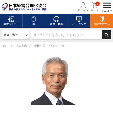
menu
0
ログイン
カート
メニュー
経営
セミナー
本
音声・動画
eラーニング
初めての方
へ
search
TOP
講師案内
蛭田史郎 (ひるたしろう)