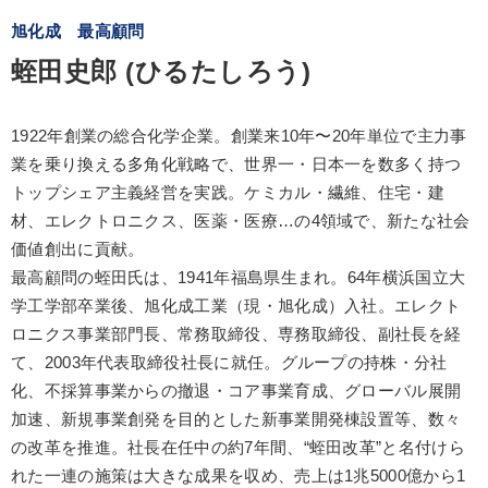
旭化成 最高顧問
蛭田史郎 (ひるたしろう)
1922年創業の総合化学企業。創業来10年〜20年単位で主力事
業を乗り換える多角化戦略で、世界一・日本一を数多く持つ
トップシェア主義経営を実践。ケミカル・繊維、住宅・建
材、エレクトロニクス、医薬・医療…の4領域で、新たな社会
価値創出に貢献。
最高顧問の蛭田氏は、1941年福島県生まれ。64年横浜国立大
学工学部卒業後、旭化成工業（現・旭化成）入社。エレクト
ロニクス事業部門長、常務取締役、専務取締役、副社長を経
て、2003年代表取締役社長に就任。グループの持株・分社
化、不採算事業からの撤退・コア事業育成、グローバル展開
加速、新規事業創発を目的とした新事業開発棟設置等、数々
の改革を推進。社長在任中の約7年間、“蛭田改革”と名付けら
れた一連の施策は大きな成果を収め、売上は1兆5000億から1