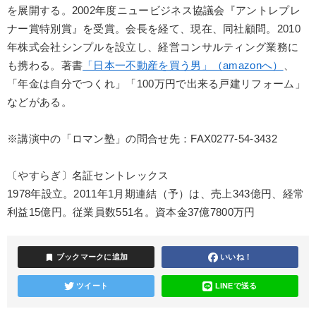
を展開する。2002年度ニュービジネス協議会『アントレプレ
ナー賞特別賞』を受賞。会長を経て、現在、同社顧問。2010
年株式会社シンプルを設立し、経営コンサルティング業務に
も携わる。著書
「日本一不動産を買う男」（amazonへ）
、
「年金は自分でつくれ」「100万円で出来る戸建リフォーム」
などがある。
※講演中の「ロマン塾」の問合せ先：FAX0277-54-3432
〔やすらぎ〕名証セントレックス
1978年設立。2011年1月期連結（予）は、売上343億円、経常
利益15億円。従業員数551名。資本金37億7800万円
bookmark
ブックマークに追加
いいね！
ツイート
LINEで送る