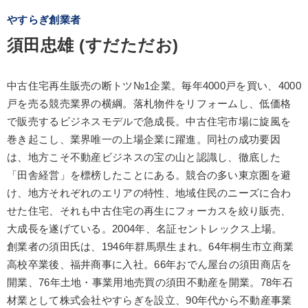
やすらぎ創業者
須田忠雄 (すだただお)
中古住宅再生販売の断トツ№1企業。毎年4000戸を買い、4000
戸を売る競売業界の横綱。落札物件をリフォームし、低価格
で販売するビジネスモデルで急成長。中古住宅市場に旋風を
巻き起こし、業界唯一の上場企業に躍進。同社の成功要因
は、地方こそ不動産ビジネスの宝の山と認識し、徹底した
「田舎経営」を標榜したことにある。競合の多い東京圏を避
け、地方それぞれのエリアの特性、地域住民のニーズに合わ
せた住宅、それも中古住宅の再生にフォーカスを絞り販売、
大成長を遂げている。2004年、名証セントレックス上場。
創業者の須田氏は、1946年群馬県生まれ。64年桐生市立商業
高校卒業後、福井商事に入社。66年おでん屋台の須田商店を
開業、76年土地・事業用地売買の須田不動産を開業。78年石
材業として株式会社やすらぎを設立、90年代から不動産事業