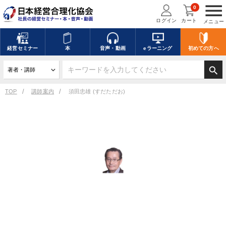
menu
0
ログイン
カート
メニュー
経営
セミナー
本
音声・動画
eラーニング
初めての方
へ
search
TOP
講師案内
須田忠雄 (すだただお)