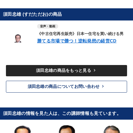
須田忠雄 (すだただお)の商品
音声・動画
《中古住宅再生販売》日本一住宅を買い続ける男
勝てる市場で勝つ！逆転発想の経営CD
keyboard_arrow_right
須田忠雄の商品をもっと見る
keyboard_arrow_right
須田忠雄の商品についてお問い合わせ
須田忠雄の情報を見た人は、この講師情報も見ています。