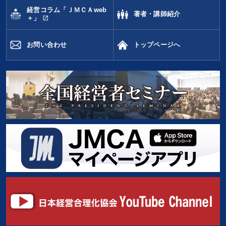
経営コラム「ＪＭＣＡweb
著者・講師紹介
open_in_new
＋」
お問い合わせ
トップページへ