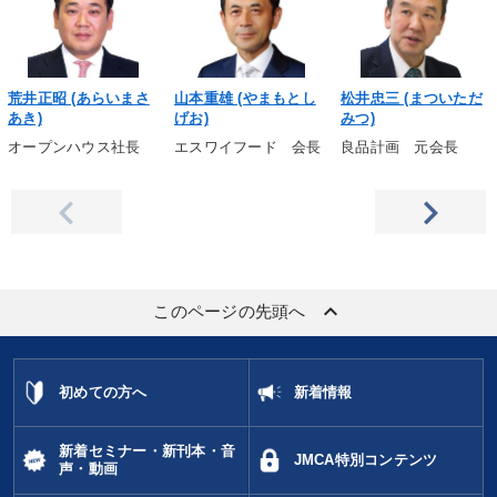
荒井正昭 (あらいまさ
山本重雄 (やまもとし
松井忠三 (まついただ
あき)
げお)
みつ)
オープンハウス社長
エスワイフード 会長
良品計画 元会長
keyboard_arrow_up
このページの先頭へ
初めての方へ
新着情報
新着セミナー・新刊本・音
JMCA特別コンテンツ
声・動画