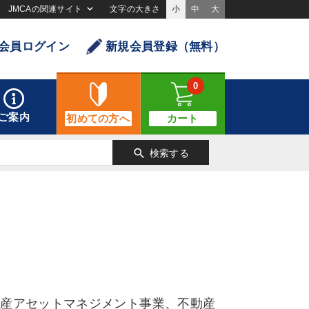
JMCAの関連サイト
文字の大きさ
小
中
大
会員ログイン
新規会員登録（無料）
0
ご案内
初めての方へ
カート
search
検索する
動産アセットマネジメント事業、不動産