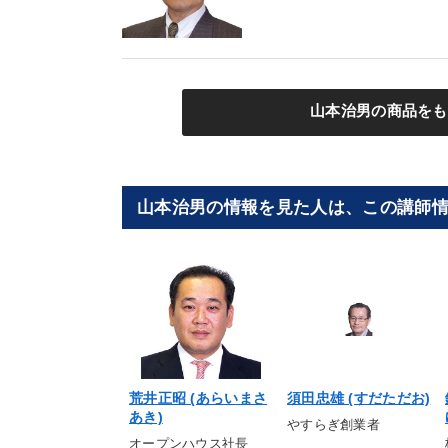
山本治男の商品をも
山本治男の情報を見た人は、この講師
荒井正昭 (あらいまさ
須田忠雄 (すだただお)
あき)
やすらぎ創業者
オープンハウス社長