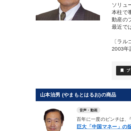
ソリュ
本柱で
動産の
最近で
〔ラル
200
bookmark
ブ
山本治男 (やまもとはるお)の商品
音声・動画
百年に一度のピンチは、
巨大「中国マネー」の捉