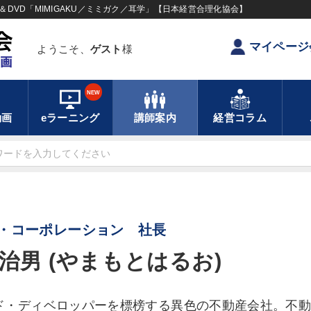
DVD「MIMIGAKU／ミミガク／耳学」【日本経営合理化協会】
マイページ
ようこそ、
ゲスト
様
NEW
動画
eラーニング
講師案内
経営コラム
・コーポレーション 社長
治男 (やまもとはるお)
ド・ディベロッパーを標榜する異色の不動産会社。不