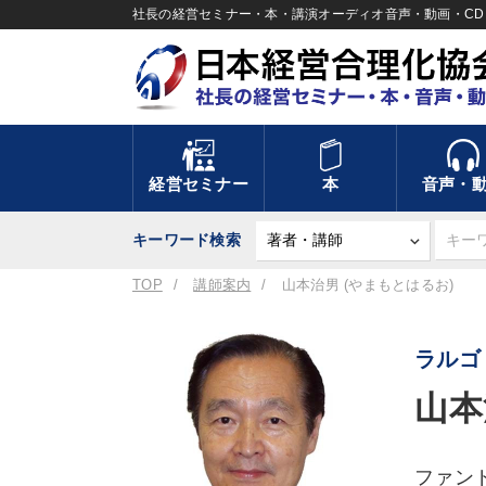
社長の経営セミナー・本・講演オーディオ音声・動画・CD＆
経営セミナー
本
音声・
キーワード検索
TOP
講師案内
山本治男 (やまもとはるお)
ラルゴ
山本
ファン