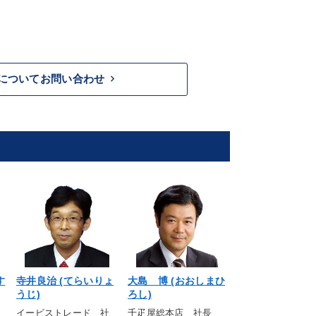
keyboard_arrow_right
についてお問い合わせ
す
寺井良治 (てらいりょ
大島 博 (おおしまひ
山本德治郎 (や
うじ)
ろし)
とくじろう)
イービストレード 社
千疋屋総本店 社長
山本海苔店 社長