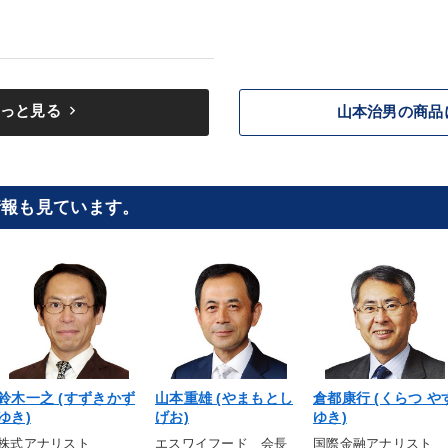
keyboard_arrow_right
っと見る
山本治男の商品
情報も見ています。
鈴木一之 (すずきかず
山本重雄 (やまもとし
倉都康行 (くらつ や
ゆき)
げお)
ゆき)
株式アナリスト
エスワイフード 会長
国際金融アナリスト