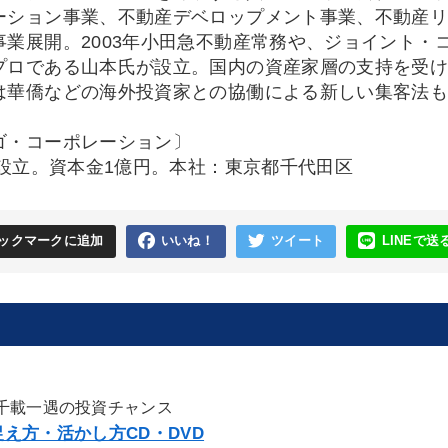
ーション事業、不動産デベロップメント事業、不動産リ
事業展開。2003年小田急不動産常務や、ジョイント・
プロである山本氏が設立。国内の資産家層の支持を受
は華僑などの海外投資家との協働による新しい集客法
ゴ・コーポレーション〕
3年設立。資本金1億円。本社：東京都千代田区
ックマークに追加
いいね！
ツイート
LINEで送
千載一遇の投資チャンス
え方・活かし方CD・DVD