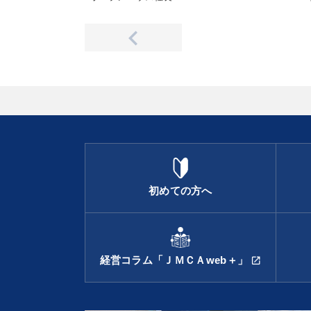
初めての方へ
経営コラム「ＪＭＣＡweb＋」
open_in_new