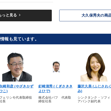
keyboard_arrow_right
もっと見る
大久保秀夫の商
師情報も見ています。
矢崎和彦 (やざきかず
釘崎清秀 (くぎさきき
藤沢久美 (ふじさわ
ひこ)
よひで)
み)
フェリシモ代表取締役
株式会社パフ 代表取
シンクタンク・ソフィ
社長
締役社長
アバンク副代表