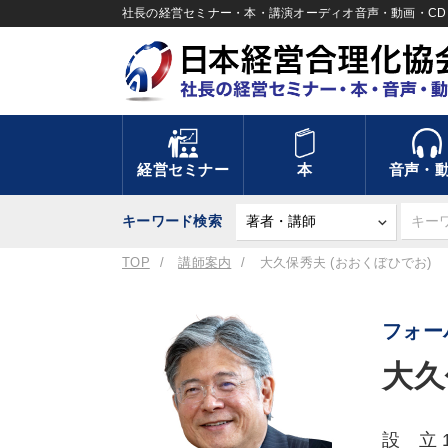
社長の経営セミナー・本・講演オーディオ音声・動画・CD＆
経営セミナー
本
音声・
キーワード検索
TOP
講師案内
大久保秀夫 (おおくぼひでお)
フォー
大久
設 立 