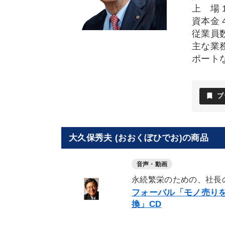
上 場 
資本金 
従業員数
主な業
ポート
bookmark
ブ
大久保秀夫 (おおくぼひでお)の商品
音声・動画
永続繁栄のための、社長
フォーバル「モノ売り
換」CD