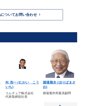
keyboard_arrow_right
品についてお問い合わせ
く
向 浩一 (むかい こう
堀場雅夫 (ほりばまさ
日野江都子 (ひ
いち)
お)
こ)
コムチュア株式会社
堀場製作所最高顧問
リアルコスモポリ
代表取締役社長
ＣＥＯ