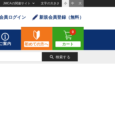
JMCAの関連サイト
文字の大きさ
小
中
大
会員ログイン
新規会員登録（無料）
0
ご案内
初めての方へ
カート
search
検索する