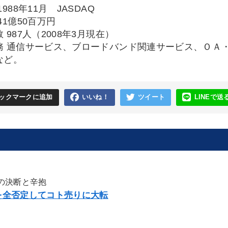
1988年11月 JASDAQ
41億50百万円
 987人（2008年3月現在）
務 通信サービス、ブロードバンド関連サービス、ＯＡ
など。
ックマークに追加
いいね！
ツイート
LINEで送
の決断と辛抱
を全否定してコト売りに大転