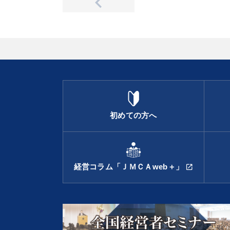
初めての方へ
経営コラム「ＪＭＣＡweb＋」
open_in_new