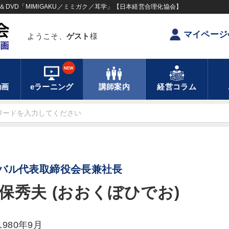
DVD「MIMIGAKU／ミミガク／耳学」【日本経営合理化協会】
マイページ
ようこそ、
ゲスト
様
NEW
動画
eラーニング
講師案内
経営コラム
バル代表取締役会長兼社長
保秀夫 (おおくぼひでお)
1980年9月