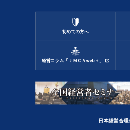
初めての方へ
経営コラム「ＪＭＣＡweb＋」
open_in_new
日本経営合理化