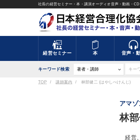
社長の経営セミナー・本・講演オーディオ音声・動画・CD＆
経営セミナー
本
音声・
キーワード検索
TOP
講師案内
林部健二 (はやしべけんじ)
アマゾ
林部
経営、