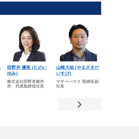
も
田野井 優美 (たのい
山崎大祐 (やまざきだ
高橋ダン (たか
ゆみ)
いすけ)
ん)
株式会社田野井製作
マザーハウス 取締役副
投資系 YouTuber
所 代表取締役社長
社長