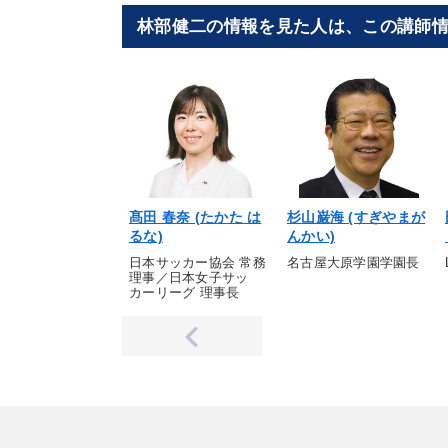
林部健二の情報を見た人は、この講師
髙田 春奈 (たかた は
杉山巌海 (すぎやまが
るな)
んかい)
日本サッカー協会 常務
名古屋大原学園学園長
理事／日本女子サッ
カーリーグ 理事長