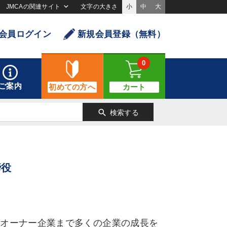
JMCAの関連サイト
文字の大きさ
小
中
大
会員ログイン
新規会員登録（無料）
0
ご案内
初めての方へ
カート
search
検索する
締役
オーナー企業まで多くの企業の成長を