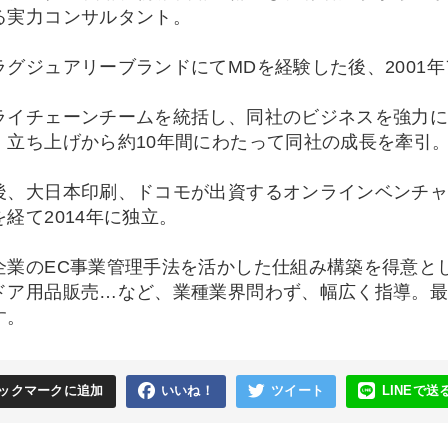
る実力コンサルタント。
グジュアリーブランドにてMDを経験した後、2001
イチェーンチームを統括し、同社のビジネスを強力に
。立ち上げから約10年間にわたって同社の成長を牽引
、大日本印刷、ドコモが出資するオンラインベンチャ
経て2014年に独立。
業のEC事業管理手法を活かした仕組み構築を得意と
ドア用品販売…など、業種業界問わず、幅広く指導。最
す。
ックマークに追加
いいね！
ツイート
LINEで送