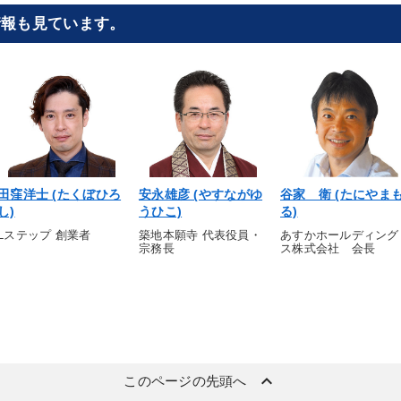
情報も見ています。
田窪洋士 (たくぼひろ
安永雄彦 (やすながゆ
谷家 衛 (たにやま
し)
うひこ)
る)
Lステップ 創業者
築地本願寺 代表役員・
あすかホールディング
宗務長
ス株式会社 会長
keyboard_arrow_up
このページの先頭へ