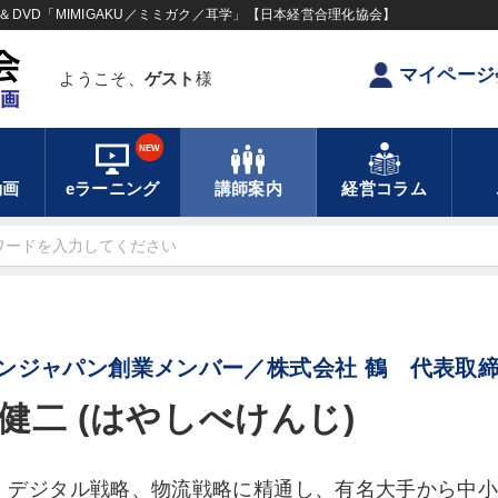
DVD「MIMIGAKU／ミミガク／耳学」【日本経営合理化協会】
マイページ
ようこそ、
ゲスト
様
NEW
動画
eラーニング
講師案内
経営コラム
ンジャパン創業メンバー／株式会社 鶴 代表取
健二 (はやしべけんじ)
デジタル戦略、物流戦略に精通し、有名大手から中小