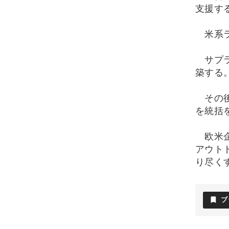
支援す
米系ラ
サプラ
築する
その後
を統括を
欧米企
アウト
り尽く
bookmark
ブ