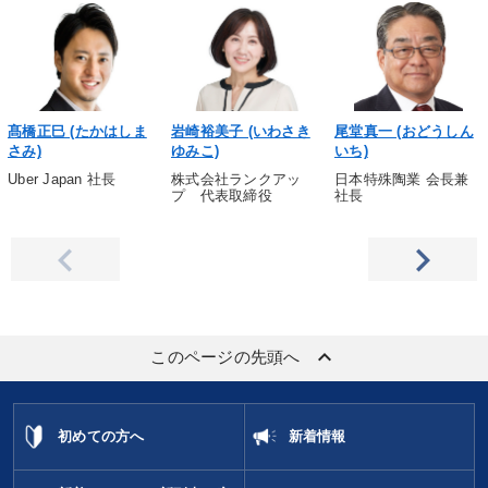
髙橋正巳 (たかはしま
岩崎裕美子 (いわさき
尾堂真一 (おどうしん
さみ)
ゆみこ)
いち)
Uber Japan 社長
株式会社ランクアッ
日本特殊陶業 会長兼
プ 代表取締役
社長
keyboard_arrow_up
このページの先頭へ
初めての方へ
新着情報