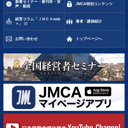
新着セミナー・新刊本・音
JMCA特別コンテンツ
声・動画
経営コラム「ＪＭＣＡweb
著者・講師紹介
open_in_new
＋」
お問い合わせ
トップページへ