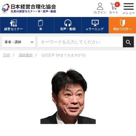
menu
0
ログイン
カート
メニュー
経営
セミナー
本
音声・動画
eラーニング
初めての方
へ
search
TOP
講師案内
山口正洋 (やまぐちまさひろ)