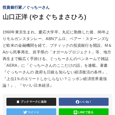
投資銀行家／ぐっちーさん
山口正洋 (やまぐちまさひろ)
1960年東京生まれ。慶応大学卒。丸紅に勤務した後、86年よ
りモルガンスタンレー、ABNアムロ、ベアー・スターンズな
ど欧米の金融機関を経て、ブティックの投資銀行を開設。M＆
Aから民事再生、岩手県の「オガールプロジェクト」等、地方
再生まで幅広く手掛ける。ぐっちーさんのペンネームで雑誌
「AERA」に「ぐっちーさんのここだけの話」を連載。著書
『ぐっちーさんの 政府も日銀も知らない経済復活の条件』、
『上位1％のエリートしかしらない？ニッポン経済世界最強
論！』、『ヤバい日本経済』
bookmark
ブックマークに追加
いいね！
ツイート
LINEで送る