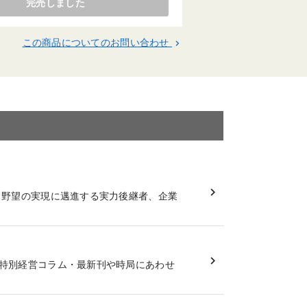
完売しました
この商品についてのお問い合わせ
keyboard_arrow_right
く野望の実現に邁進する実力後継者、企業
特別経営コラム・最新刊や時局にあわせ