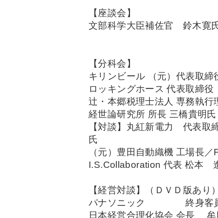
【座談会】
文部科学大臣補佐官 鈴木寛
【分科会】
キリンビール （元）代表取締
ロッキングホース 代表取締役
辻・本郷税理士法人 専務執行
経世論研究所 所長 三橋貴明氏
【対談】丸紅新電力 代表取
氏
（元）豊田自動織機 工場長／F
I.S.Collaboration 代表 松本
【経営対談】（ＤＶＤ版あり
パナソニック 終身客員
日本経営合理化協会 会長 牟