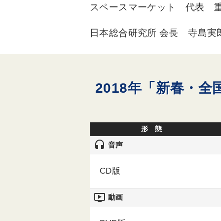
スペースマーケット 代表 
日本総合研究所 会長 寺島実
2018年「新春・
形 態
headset
音声
CD版
ondemand_video
動画