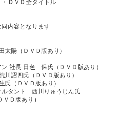
Ｄ・ＤＶＤ全タイトル
は同内容となります
牟田太陽（ＤＶＤ版あり）
ン 社長 日色 保氏（ＤＶＤ版あり）
 荒川詔四氏（ＤＶＤ版あり）
浩生氏（ＤＶＤ版あり）
サルタント 西川りゅうじん氏
ＤＶＤ版あり）