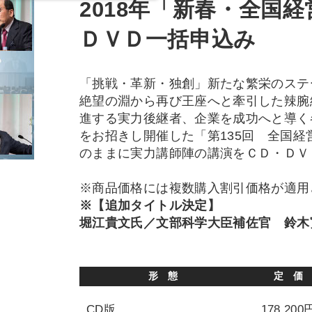
2018年「新春・全国
ＤＶＤ一括申込み
「挑戦・革新・独創」新たな繁栄のステ
絶望の淵から再び王座へと牽引した辣腕
進する実力後継者、企業を成功へと導く
をお招きし開催した「第135回 全国
のままに実力講師陣の講演をＣＤ・ＤＶ
※商品価格には複数購入割引価格が適用
※【追加タイトル決定】
堀江貴文氏／文部科学大臣補佐官 鈴木
形 態
定 価
CD版
178,200