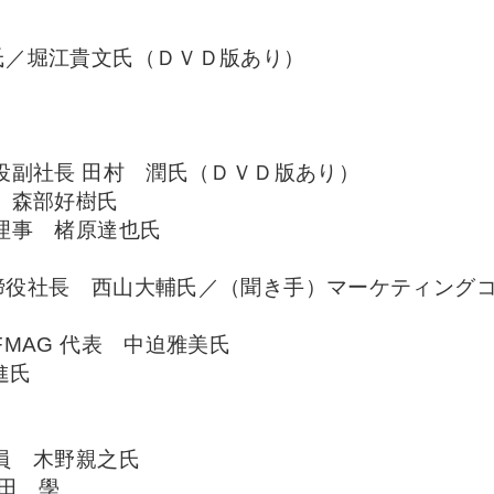
氏／堀江貴文氏（ＤＶＤ版あり）
役副社長 田村 潤氏（ＤＶＤ版あり）
 森部好樹氏
理事 楮原達也氏
締役社長 西山大輔氏／（聞き手）マーケティングコ
MAG 代表 中迫雅美氏
 進氏
）
 木野親之氏
田 學