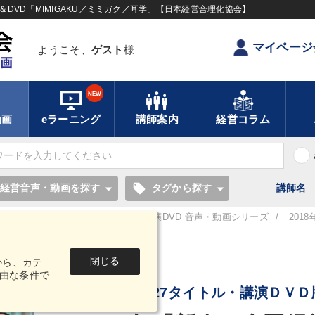
DVD「MIMIGAKU／ミミガク／耳学」【日本経営合理化協会】
マイページ
ようこそ、
ゲスト
様
NEW
動画
eラーニング
講師案内
経営コラム
local_offer
経営音声・動画を探す
タグから探す
講師名
／耳学】全国経営者セミナー講演CD・講演DVD 音声・動画シリーズ
201
セミナー」ＣＤ・ＤＶＤ一括申込み
閉じる
から、カテ
音声・動画
由な条件で
講演ＣＤ版27タイトル・講演ＤＶＤ