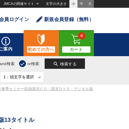
JMCAの関連サイト
文字の大きさ
小
中
大
会員ログイン
新規会員登録（無料）
0
ご案内
初めての方へ
カート
search
and検索
or検索
検索する
8年春季セミナー収録講演ＣＤ・講演ＤＶＤ・デジタル版
版13タイトル