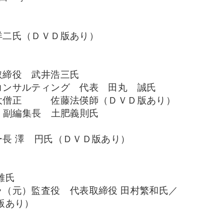
洋二氏（ＤＶＤ版あり）
取締役 武井浩三氏
コンサルティング 代表 田丸 誠氏
 大僧正 佐藤法偀師（ＤＶＤ版あり）
イン 副編集長 土肥義則氏
長 澤 円氏（ＤＶＤ版あり）
雄氏
（元）監査役 代表取締役 田村繁和氏／
版あり）