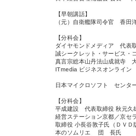
【早朝講話】
（元）自衛艦隊司令官 香田
【分科会】
ダイヤモンドメディア 代表
誠シークレット・サービス・
真言宗総本山丹法山成就寺
ITmedia ビジネスオンラ
日本マイクロソフト センター
【分科会】
平成建設 代表取締役 秋元久
経営ステーション京都／京セラ
取締役 小長谷敦子氏（ＤＶＤ
本のソムリエ 団 長氏