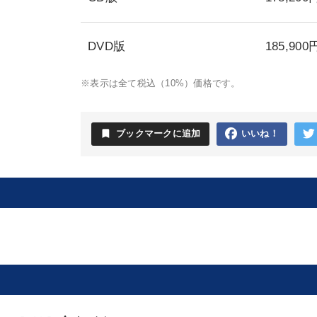
DVD版
185,900
※表示は全て税込（10%）価格です。
bookmark
ブックマークに追加
いいね！