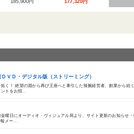
185,900円
177,320円
講演ＤＶＤ・デジタル版（ストリーミング）
拓く！ 絶望の淵から再び王座へと牽引した辣腕経営者、創業から続
トをお招...
週金曜日にオーディオ・ヴィジュアル局より、サイト更新のお知らせ・
メー...