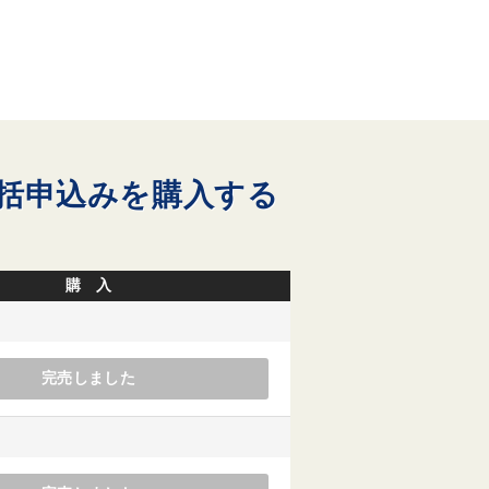
一括申込みを購入する
購 入
完売しました