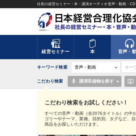
社長の経営セミナー・本・講演オーディオ音声・動画・CD＆
経営セミナー
本
音声・
キーワード検索
mic
ondemand_video
こだわり検索
講演収録物を探す
TOP
音声・動画
【MIMIGAKU／ミミガク
（ストリーミング）
2018年「新春・全国経営者
こだわり検索をお試しください！
すべての音声・動画（全2076タイトル）の中
ゴリーやテーマ、業種、目的別、タグなど、自
商品をお探しいただけます。