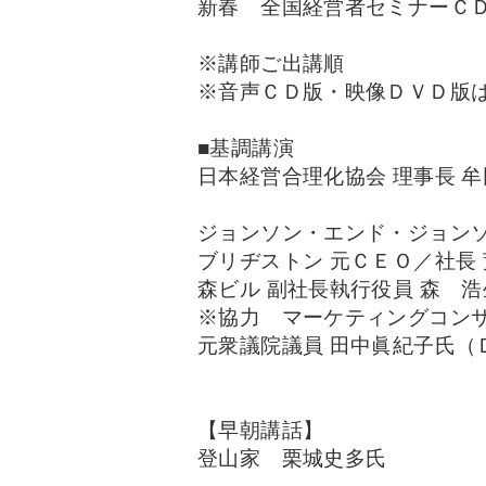
新春 全国経営者セミナーＣ
※講師ご出講順
※音声ＣＤ版・映像ＤＶＤ版
■基調講演
日本経営合理化協会 理事長 
ジョンソン・エンド・ジョンソ
ブリヂストン 元ＣＥＯ／社長
森ビル 副社長執行役員 森 
※協力 マーケティングコン
元衆議院議員 田中眞紀子氏（
【早朝講話】
登山家 栗城史多氏