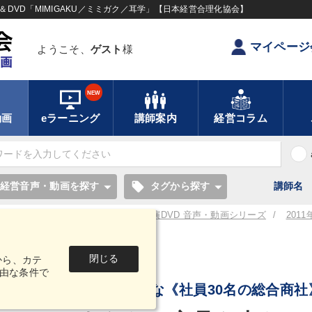
DVD「MIMIGAKU／ミミガク／耳学」【日本経営合理化協会】
マイページ
ようこそ、
ゲスト
様
NEW
動画
eラーニング
講師案内
経営コラム
local_offer
経営音声・動画を探す
タグから探す
講師名
／耳学】全国経営者セミナー講演CD・講演DVD 音声・動画シリーズ
201
閉じる
から、カテ
音声・動画
由な条件で
日本一元気な《社員30名の総合商社