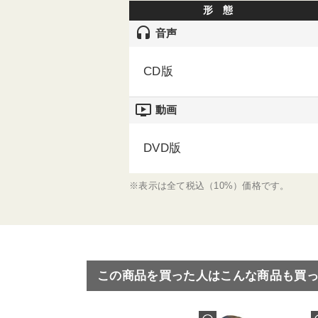
形 態
headset
音声
CD版
ondemand_video
動画
DVD版
※表示は全て税込（10%）価格です。
この商品を買った人はこんな商品も買