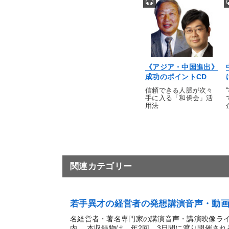
《アジア・中国進出》
成功のポイントCD
信頼できる人脈が次々
手に入る「和僑会」活
用法
関連カテゴリー
若手異才の経営者の発想講演音声・動
名経営者・著名専門家の講演音声・講演映像ラ
内。 本収録物は、年2回、3日間に渡り開催される.