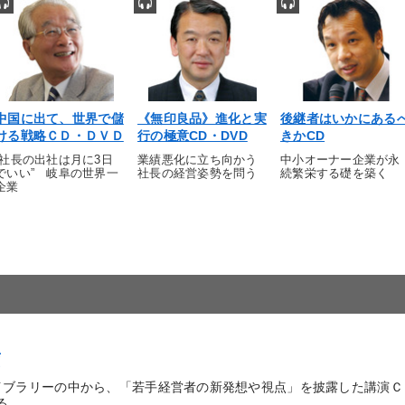
中国に出て、世界で儲
《無印良品》進化と実
後継者はいかにある
ける戦略ＣＤ・ＤＶＤ
行の極意CD・DVD
きかCD
“社長の出社は月に3日
業績悪化に立ち向かう
中小オーナー企業が永
でいい” 岐阜の世界一
社長の経営姿勢を問う
続繁栄する礎を築く
企業
画
イブラリーの中から、「若手経営者の新発想や視点」を披露した講演Ｃ
..