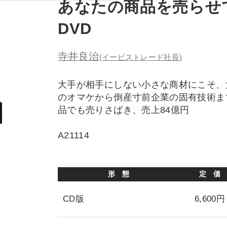
あなたの商品を売らせ
DVD
寺井良治
(イービストレード社長)
大手が相手にしない小さな商材にこそ、
のオマケから倒産寸前企業の固有技術ま
品でも売りさばき、売上84億円
A21114
形 態
定 価
CD版
6,600円