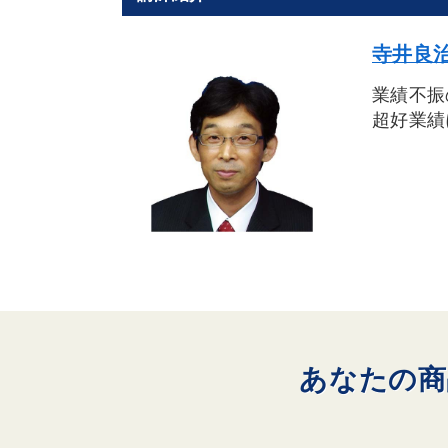
寺井良治
業績不振
超好業績
あなたの商