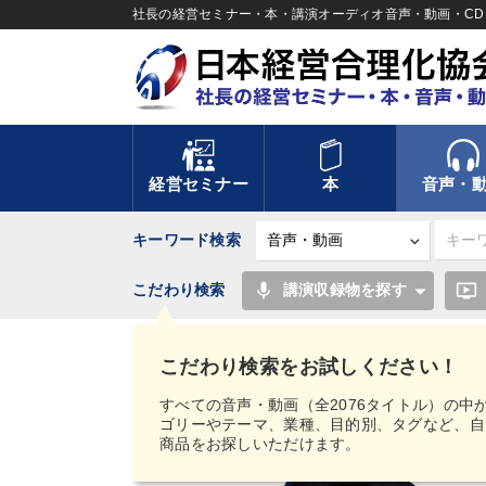
社長の経営セミナー・本・講演オーディオ音声・動画・CD＆
経営セミナー
本
音声・
キーワード検索
mic
ondemand_video
こだわり検索
講演収録物を探す
TOP
音声・動画
【MIMIGAKU／ミミガク
商品を売らせてください！CD・DVD
こだわり検索をお試しください！
すべての音声・動画（全2076タイトル）の中
ゴリーやテーマ、業種、目的別、タグなど、自
商品をお探しいただけます。