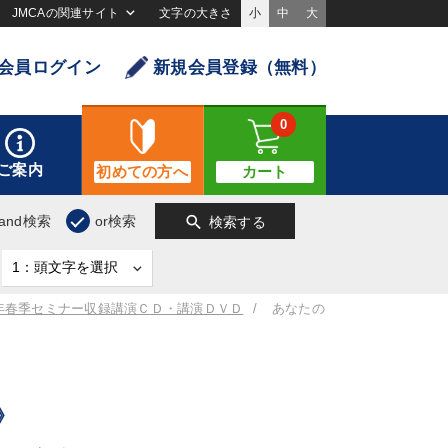
JMCAの関連サイト
文字の大きさ
小
中
大
会員ログイン
新規会員登録（無料）
0
ご案内
初めての方へ
カート
search
and検索
or検索
検索する
1年春季セミナー収録講演ＣＤ・講演ＤＶＤ
あなたの
》