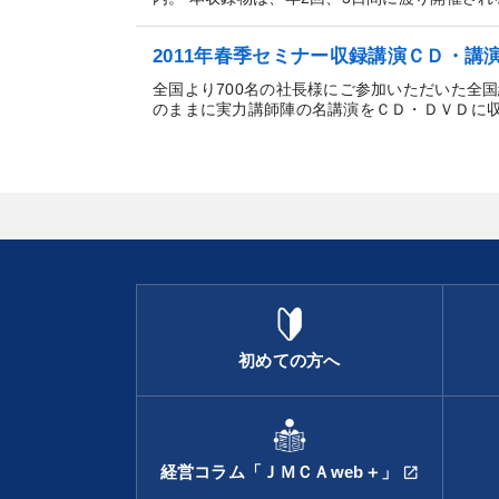
2011年春季セミナー収録講演ＣＤ・講
全国より700名の社長様にご参加いただいた全
のままに実力講師陣の名講演をＣＤ・ＤＶＤに収録。
初めての方へ
経営コラム「ＪＭＣＡweb＋」
open_in_new