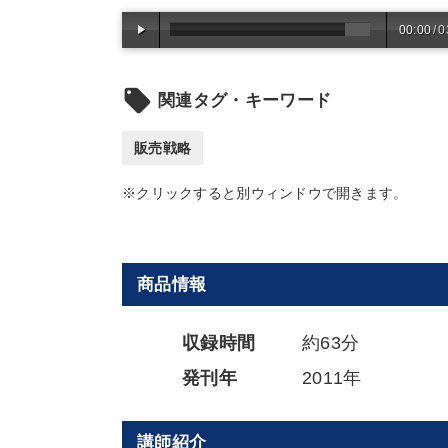
00:00
/
0
local_offer
関連タグ・キーワード
販売戦略
※クリックすると別ウィンドウで開きます。
商品情報
収録時間
約63分
発刊年
2011年
講師紹介