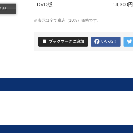
DVD版
14,300
3:55
※表示は全て税込（10%）価格です。
bookmark
ブックマークに追加
いいね！