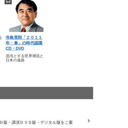
べ
寺島実郎「２０１１
年・春」の時代認識
CD・DVD
混沌とする世界潮流と
日本の進路
Ｄ版・講演ＤＶＤ版・デジタル版をご案