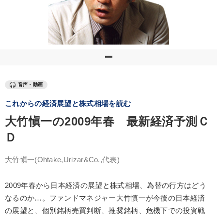
優秀各社の智恵と戦略
事業家のロマンと経営
若手異才経営者の発想
専門家のアドバイス
リーダーの器量を学ぶ
テーマ
音声・動画
これからの経済展望と株式相場を読む
企業戦略に学ぶ
歴史・古典に学ぶ実務講話
大竹愼一の2009年春 最新経済予測Ｃ
営業・社員研修
【4月】音声・映像
【1月】音声・映像
Ｄ
148回夏季大会
大竹愼一
(Ohtake,Urizar&Co.,代表)
業種
2009年春から日本経済の展望と株式相場、為替の行方はどう
なるのか…。ファンドマネジャー大竹慎一が今後の日本経済
製造業
卸売・小売・飲食業
建設・不動産業
の展望と、個別銘柄売買判断、推奨銘柄、危機下での投資戦