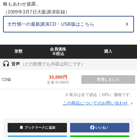
略もあわせ披露。
IT・サービス・金融業
コンサルタント
専門家
（2009年3月7日大阪講演収録）
キーワード
大竹愼一の最新講演CD・USB版はこちら
労務問題・リスク対策
理念・パーパス
生産性向上
会員価格
形態
購入
リーダーシップ
節税
商品開発
※税込
headset
音声
（どの形態でも内容は同じです）
※「更新」を押すと「テーマ」「キーワード」を更新いただけます。
33,000円
CD版
完売しました
定価 33,000円
経営音声・動画を探す
ondemand_video
refresh
更新する
※表示は全て税込（10%）価格です。
全国経営者セミナー収録物以外の経営教材（全762タイトル）からお探
しいただけます
この商品についてのお問い合わせ
keyboard_arrow_right
カテゴリー
bookmark
ブックマークに追加
いいね！
売上直結の営業力や販売力を獲得する
経営戦略・経営実務