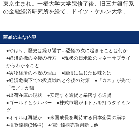
東京生まれ。一橋大学大学院修了後、旧三井銀行系
両利きの経営
マーケティング
労務問題・リスク対策
の金融経済研究所を経て、ドイツ・ケルン大学、イ
ギリス・ロンドン大学へ留学。帰国後、野村総合研
一流人
インバウンド
新技術
企業文化
究所でエコノミストとして活躍した後、ロンドンの
多様性・ダイバーシティ
聞き手・作間信司
生産性向上
チェースインヴェスターズでファンドマネージャー
商品の主な内容
となる。そこで、市場原理に基づく合理的な投資方
早わかり
生き方の指針
運勢・先見
松下幸之助
法によって、抜群の成績を上げ、ニューヨークのＡ
●やはり、歴史は繰り返す…恐慌の次に起きることは何か
ＩＧグローバルインヴェスターズにヘッドハンティ
●経済危機の今後の行方 ●現状の日米欧のマネーサプライ
対談・座談会
トレンド
労務問題・人事対策
DX
ングされる。１９８９年には独立を果たし、オオタ
からわかること
ケ・ウリザール＆コーポレーションをニューヨーク
●実物経済の不況の理由 ●国債に生じた妙味とは
教育
理念・パーパス
企業成長
●経済危機下での投資戦略と今後の対策 ●「カネ」が先で
郊外に設立、代表取締役に就任
「モノ」が後
※「更新」を押すと「タグ・キーワード」を更新いただけます。
●出荷在庫の現状 ●安定する通貨と暴落する通貨
●ゴールドとシルバー ●株式市場がボトムを打つタイミン
グ
●オイルは再燃か ●米国成長を期待する日本企業の崩壊
●推奨銘柄(3銘柄) ●個別銘柄売買判断…他