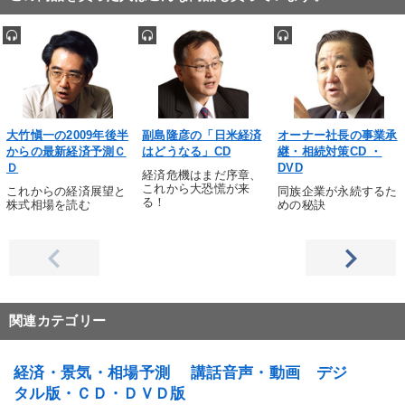
大竹愼一の2009年後半
副島隆彦の「日米経済
オーナー社長の事業承
からの最新経済予測Ｃ
はどうなる」CD
継・相続対策CD ・
Ｄ
DVD
経済危機はまだ序章、
これから大恐慌が来
これからの経済展望と
同族企業が永続するた
る！
株式相場を読む
めの秘訣
関連カテゴリー
経済・景気・相場予測 講話音声・動画 デジ
タル版・ＣＤ・ＤＶＤ版