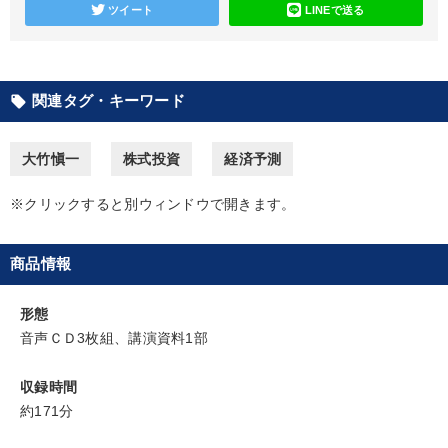
ツイート
LINEで送る
最新技術・トレンド
147回春季大会
マーケティング
最新刊・戦略参謀ChatGPT実戦法と中小企業のDXと講話ご案内
関連タグ・キーワード
local_offer
2025年春季全国経営者セミナー収録講演ＣＤ・講演ＤＶＤ・デジ
タル版（音声／動画ストリーミング・ダウンロード）
大竹愼一
株式投資
経済予測
《強い財務を実践する経営者》講話４選
組織・採用・スキル
※クリックすると別ウィンドウで開きます。
全国経営者セミナー収録〈売れ筋・人気〉音声＆動画20選
「儲けの本質」を突く
改善・生産性向上
商品情報
形態
目的別
音声ＣＤ3枚組、講演資料1部
社長の姿勢を学びたい
新事業・新商品づくり
収録時間
約171分
財務・数字力の向上
財務・数字力の向上