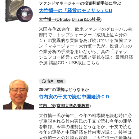
ファンドマネージャーの投資判断手法に学ぶ
大竹愼一の「経営のモノサシ」CD
大竹愼一(Ohtake,Urizar&Co社長)
米国在住20余年、欧米ファンドのグローバル株
部門で、トップクォーター（成績上位４分の
１）の驚異的な実績をあげ続けている辣腕ファ
ンドマネージャー・大竹慎一氏が、投資プロの
企業分析の手法を用いながら、真の「キャッ
シュフロー経営」の思想と実践を説く 最新経済
予測 講話CD・USB版はこちら…
音声・動画
2009年の運勢はどうなるか
竹内実の干支で読む中国経済ＣＤ
竹内 実(京都大学名誉教授)
大竹慎一氏が毎年、今年の相場観を読む時に必
ず重視される竹内実氏の干支で読む今年の運勢
を収録。今年の運勢はどうなるか、干支で読む
今年の運勢と中国経済を竹内実が説く。後半は
大竹慎一との対談も収録。（大竹慎一の最新経