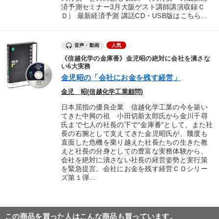
済予測セミナー3月大阪ゲスト講師講演収録Ｃ
Ｄ） 最新経済予測 講話CD・USB版はこちら…
音声・動画
人気
《信越化学の金庫番》金児昭の絶対に会社を潰さな
い6大実務
金児昭の「会社にお金を残す経営」
金児 昭(信越化学工業顧問)
日本屈指の優良企業 信越化学工業の今を築い
てきた中興の祖 小田切新太郎氏から金川千尋
氏まで七人の社長の下で“金庫番”として、また社
長の右腕として支えてきた金児昭氏が、幾度も
直面した危機を乗り越えた社長たちの生きた教
えと社長の分身としての豊富な実務体験から、
会社を絶対に潰さない社長の経営姿勢と実行策
を緊急提言。会社にお金を残す経営ＣＤシリー
ズ第１弾…
この商品を買った人はこんな商品も買っています。