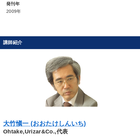
発刊年
社員研修を行いたい
業績を伸ばしたい
2009年
キーワード
ドラッカー
リーダーシップ
スポーツ関係
中小企業
講師紹介
M&A
企業再建
※「更新」を押すと「カテゴリー」「目的別」「キーワード」を更新いただけます。
タグから探す
local_offer
refresh
更新する
すべての音声・動画（全2077タイトル）からお探しいただけます
タグ・キーワード
大竹愼一 (おおたけしんいち)
Ohtake,Urizar&Co.,代表
コミュニケーション
女性経営者
営業力強化