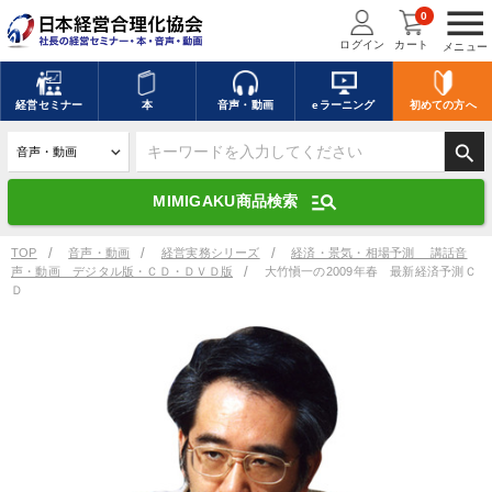
menu
0
ログイン
カート
メニュー
キーワードを入力して探す
edit
経営
セミナー
本
音声・動画
eラーニング
初めての方
へ
search
デジタル版対応のみ検索結果に表示する
manage_search
MIMIGAKU商品検索
search
上記の条件で検索
TOP
音声・動画
経営実務シリーズ
経済・景気・相場予測 講話音
声・動画 デジタル版・ＣＤ・ＤＶＤ版
大竹愼一の2009年春 最新経済予測Ｃ
Ｄ
講演収録物を探す
mic
refresh
更新する
全国経営者セミナー講演収録物（全1315タイトル）からお探しいただけ
ます
カテゴリー