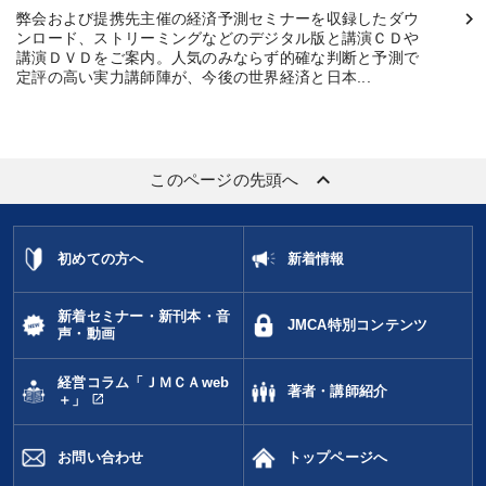
弊会および提携先主催の経済予測セミナーを収録したダウ
ンロード、ストリーミングなどのデジタル版と講演ＣＤや
講演ＤＶＤをご案内。人気のみならず的確な判断と予測で
定評の高い実力講師陣が、今後の世界経済と日本...
keyboard_arrow_up
このページの先頭へ
初めての方へ
新着情報
新着セミナー・新刊本・音
JMCA特別コンテンツ
声・動画
経営コラム「ＪＭＣＡweb
著者・講師紹介
open_in_new
＋」
お問い合わせ
トップページへ