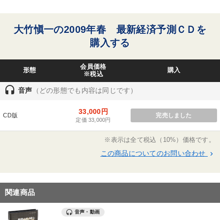
大竹愼一の2009年春 最新経済予測ＣＤを
購入する
会員価格
形態
購入
※税込
headset
音声
（どの形態でも内容は同じです）
33,000円
CD版
完売しました
定価 33,000円
※表示は全て税込（10%）価格です。
この商品についてのお問い合わせ
keyboard_arrow_right
関連商品
音声・動画