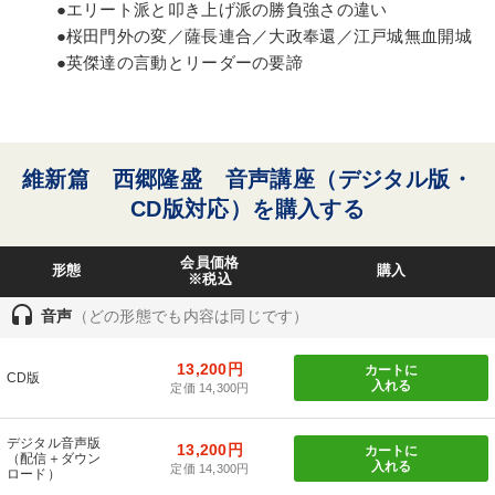
●エリート派と叩き上げ派の勝負強さの違い
●桜田門外の変／薩長連合／大政奉還／江戸城無血開城
●英傑達の言動とリーダーの要諦
維新篇 西郷隆盛 音声講座（デジタル版・
CD版対応）を購入する
会員価格
形態
購入
※税込
headset
音声
（どの形態でも内容は同じです）
13,200円
カートに
CD版
入れる
定価 14,300円
デジタル音声版
13,200円
カートに
（配信＋ダウン
入れる
定価 14,300円
ロード）