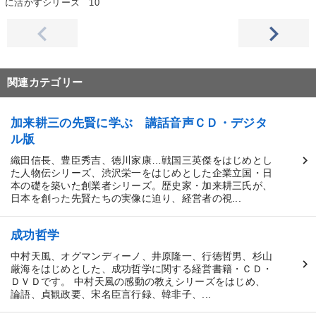
に活かすシリーズ 10
関連カテゴリー
加来耕三の先賢に学ぶ 講話音声ＣＤ・デジタ
ル版
織田信長、豊臣秀吉、徳川家康…戦国三英傑をはじめとし
た人物伝シリーズ、渋沢栄一をはじめとした企業立国・日
本の礎を築いた創業者シリーズ。歴史家・加来耕三氏が、
日本を創った先賢たちの実像に迫り、経営者の視...
成功哲学
中村天風、オグマンディーノ、井原隆一、行徳哲男、杉山
厳海をはじめとした、成功哲学に関する経営書籍・ＣＤ・
ＤＶＤです。 中村天風の感動の教えシリーズをはじめ、
論語、貞観政要、宋名臣言行録、韓非子、...