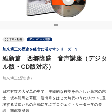
優秀各社の智恵と戦略
事業家のロマンと経営
若手異才経営者の発想
専門家のアドバイス
リーダーの器量を学ぶ
テーマ
音声・動画
ダウンロード対応
加来耕三の歴史を経営に活かすシリーズ 9
【1月】音声・映像
【12月】音声・映像
維新篇 西郷隆盛 音声講座（デジタ
【2026年7月】音声・映像ご案内商品
ル版・CD版対応）
経営者のための《音声・動画で学ぶ》講演シリーズ
加来耕三
(歴史家)
企業戦略に学ぶ
日本有数の大変革の中で、主導的な役割を果たした幕末の志
2026年夏季全国経営者セミナー収録講演ＣＤ・講演ＤＶＤ・デジ
士・坂本龍馬と幕臣・勝海舟をはじめ時代のうねりの中に登
タル版（音声／動画ストリーミング・ダウンロード）
場する英傑たちの言動に学ぶプロジェクトリーダー学の要
諦。西郷隆盛篇