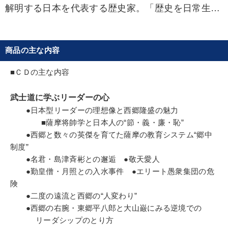
解明する日本を代表する歴史家。「歴史を日常生活
に活用できないのは、フィクションとノンフィク
ションの区別がいつの間にかつかなくなってしまっ
たからだ。歴史の世界は無数のケーススタディの宝
商品の主な内容
庫であるのに史実に沿った歴史を学ばなければ経営
や人生に活かせない」と主唱。この度、三英傑をは
■ＣＤの主な内容
じめ明治の創業者までの注目すべき人物の真の実像
に迫りその行動哲理、戦略、戦術を説き明かし、経
武士道に学ぶリーダーの心
営者として、事業や人生にいかに応用するかを説
●日本型リーダーの理想像と西郷隆盛の魅力
く。
■薩摩将帥学と日本人の“節・義・廉・恥”
●西郷と数々の英傑を育てた薩摩の教育システム“郷中
制度”
●名君・島津斉彬との邂逅 ●敬天愛人
●勤皇僧・月照との入水事件 ●エリート愚衆集団の危
険
●二度の遠流と西郷の“人変わり”
●西郷の右腕・東郷平八郎と大山巌にみる逆境での
リーダシップのとり方