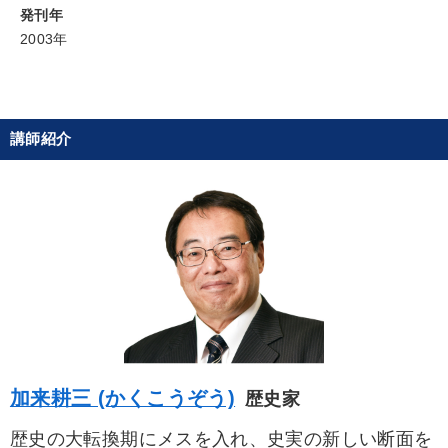
発刊年
タグ・キーワード
2003年
広報・PR
海外の成功事例
思考法
早わかり
リピート
中小企業
FCビジネス
労務問題・人事対策
講師紹介
プレゼン
教育
スポーツ関連
企業再建
異発想
金融
生き方の指針
一倉定
松下幸之助
会社数字を学ぶ
上場企業
企業成長
経済予測
健康・ウェルビーイング
プロ経営者
不動産投資
※「更新」を押すと「タグ・キーワード」を更新いただけます。
加来耕三 (かくこうぞう)
歴史家
歴史の大転換期にメスを入れ、史実の新しい断面を