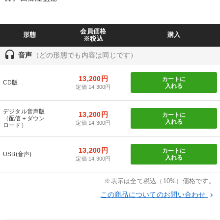
業種
会員価格
製造業
卸売・小売・飲食業
建設・不動産業
形態
購入
※税込
headset
IT・サービス・金融業
コンサルタント
専門家
音声
（どの形態でも内容は同じです）
13,200円
カートに
CD版
キーワード
入れる
定価 14,300円
上場企業
会長
SNS活用
投資
ドラッカー
デジタル音声版
13,200円
カートに
（配信＋ダウン
入れる
定価 14,300円
ロード）
資産保全
13,200円
カートに
USB(音声)
入れる
定価 14,300円
※「更新」を押すと「テーマ」「キーワード」を更新いただけます。
※表示は全て税込（10%）価格です。
経営音声・動画を探す
ondemand_video
refresh
更新する
この商品についてのお問い合わせ
keyboard_arrow_right
全国経営者セミナー収録物以外の経営教材（全762タイトル）からお探
しいただけます