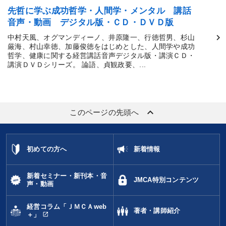
先哲に学ぶ成功哲学・人間学・メンタル 講話
音声・動画 デジタル版・ＣＤ・ＤＶＤ版
中村天風、オグマンディーノ、井原隆一、行徳哲男、杉山
厳海、村山幸徳、加藤俊徳をはじめとした、人間学や成功
哲学、健康に関する経営講話音声デジタル版・講演ＣＤ・
講演ＤＶＤシリーズ。 論語、貞観政要、...
keyboard_arrow_up
このページの先頭へ
初めての方へ
新着情報
新着セミナー・新刊本・音
JMCA特別コンテンツ
声・動画
経営コラム「ＪＭＣＡweb
著者・講師紹介
open_in_new
＋」