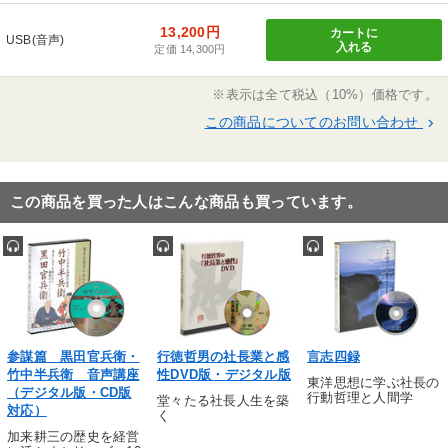
13,200円
カートに
USB(音声)
入れる
定価 14,300円
※表示は全て税込（10%）価格です。
この商品についてのお問い合わせ
keyboard_arrow_right
この商品を買った人はこんな商品も買っています。
参謀篇 黒田官兵衛・
行徳哲男の社長業と感
言志四録
竹中半兵衛 音声講座
性DVD版・デジタル版
東洋思想に学ぶ社長の
（デジタル版・CD版
行動哲理と人間学
堂々たる社長人生を築
対応）
く
加来耕三の歴史を経営