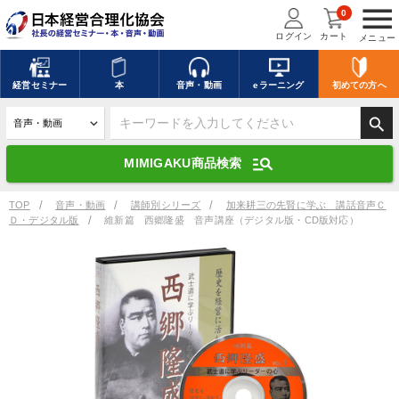
menu
0
ログイン
カート
メニュー
キーワードを入力して探す
edit
経営
セミナー
本
音声・動画
eラーニング
初めての方
へ
search
デジタル版対応のみ検索結果に表示する
manage_search
MIMIGAKU商品検索
search
上記の条件で検索
TOP
音声・動画
講師別シリーズ
加来耕三の先賢に学ぶ 講話音声Ｃ
Ｄ・デジタル版
維新篇 西郷隆盛 音声講座（デジタル版・CD版対応）
講演収録物を探す
mic
refresh
更新する
全国経営者セミナー講演収録物（全1315タイトル）からお探しいただけ
ます
カテゴリー