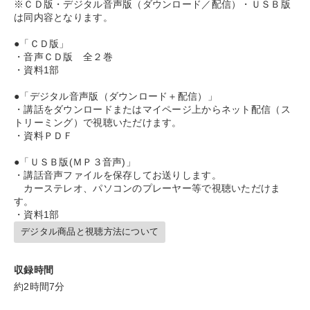
※ＣＤ版・デジタル音声版（ダウンロード／配信）・ＵＳＢ版
は同内容となります。
パフォーマンス向上
組織を強化したい
発想力を磨きたい
●「ＣＤ版」
社長の姿勢を学びたい
後継者に聞かせたい
・音声ＣＤ版 全２巻
・資料1部
財務・数字力の向上
●「デジタル音声版（ダウンロード＋配信）」
・講話をダウンロードまたはマイページ上からネット配信（ス
キーワード
トリーミング）で視聴いただけます。
・資料ＰＤＦ
伝統・文化
営業力強化
創業者
スポーツ関連
●「ＵＳＢ版(ＭＰ３音声)」
・講話音声ファイルを保存してお送りします。
カーステレオ、パソコンのプレーヤー等で視聴いただけま
運勢・先見
聞き手・作間信司
す。
・資料1部
※「更新」を押すと「カテゴリー」「目的別」「キーワード」を更新いただけます。
デジタル商品と視聴方法について
タグから探す
local_offer
refresh
更新する
収録時間
約2時間7分
すべての音声・動画（全2077タイトル）からお探しいただけます