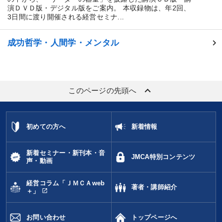
演ＤＶＤ版・デジタル版をご案内。 本収録物は、年2回、
3日間に渡り開催される経営セミナ...
成功哲学・人間学・メンタル
keyboard_arrow_up
このページの先頭へ
初めての方へ
新着情報
新着セミナー・新刊本・音
JMCA特別コンテンツ
声・動画
経営コラム「ＪＭＣＡweb
著者・講師紹介
open_in_new
＋」
お問い合わせ
トップページへ