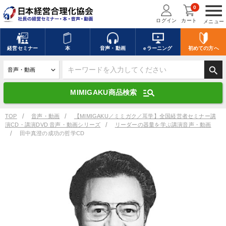
menu
0
ログイン
カート
メニュー
キーワードを入力して探す
edit
経営
セミナー
本
音声・動画
eラーニング
初めての方
へ
search
デジタル版対応のみ検索結果に表示する
manage_search
MIMIGAKU商品検索
search
上記の条件で検索
TOP
音声・動画
【MIMIGAKU／ミミガク／耳学】全国経営者セミナー講
演CD・講演DVD 音声・動画シリーズ
リーダーの器量を学ぶ講演音声・動画
田中真澄の成功の哲学CD
講演収録物を探す
mic
refresh
更新する
全国経営者セミナー講演収録物（全1315タイトル）からお探しいただけ
ます
カテゴリー