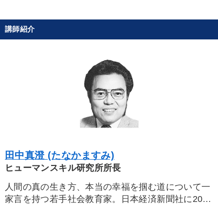
後継者に聞かせたい
社長の姿勢を学びたい
講師紹介
発想力を磨きたい
社員研修を行いたい
キーワード
思考法
心を磨く
株式投資
銀行交渉
理念・パーパス
モノづくり
※「更新」を押すと「カテゴリー」「目的別」「キーワード」を更新いただけます。
田中真澄 (たなかますみ)
タグから探す
local_offer
refresh
ヒューマンスキル研究所所長
更新する
すべての音声・動画（全2076タイトル）からお探しいただけます
人間の真の生き方、本当の幸福を掴む道について一
家言を持つ若手社会教育家。日本経済新聞社に20年
タグ・キーワード
間在籍、一大決意を持ってその高収入、要職の座を