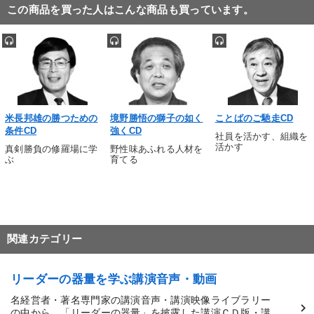
この商品を買った人はこんな商品も買っています。
米長邦雄の勝つための
境野勝悟の獅子の如く
ことばのご馳走CD
条件CD
強くCD
社員を活かす、組織を
活かす
真剣勝負の修羅場に学
野性味あふれる人材を
ぶ
育てる
関連カテゴリー
リーダーの器量を学ぶ講演音声・動画
名経営者・著名専門家の講演音声・講演映像ライブラリー
の中から、「リーダーの器量」を披露した講演ＣＤ版・講