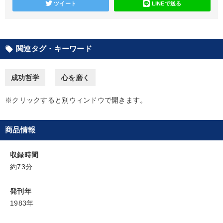
ツイート
LINEで送る
社員が自律的に動き出す組織づくり
経営戦略・経営実務
仕事のスキルと人間力を高める知恵を身につける
関連タグ・キーワード
local_offer
組織と人を動かすマネジメント力を磨く
成功哲学
心を磨く
売上直結の営業力や販売力を獲得する
※クリックすると別ウィンドウで開きます。
2025年夏季全国経営者セミナー収録講演ＣＤ・講演ＤＶＤ・デジ
タル版（音声／動画ストリーミング・ダウンロード）
商品情報
2026年春季全国経営者セミナー収録講演ＣＤ・講演ＤＶＤ・デジ
タル版（音声／動画ストリーミング・ダウンロード）
収録時間
147回春季大会
約73分
目的別
発刊年
1983年
リーダーの魅力向上
業績を伸ばしたい