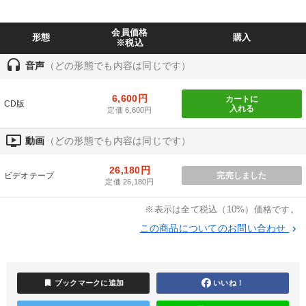
キーワード
会員価格
形態
購入
※税込
サービス
株式市場
通信販売
早分かり
headset
音声
（どの形態でも内容は同じです）
海外の成功事例
両利きの経営
6,600円
カートに
CD版
入れる
定価 6,600円
※「更新」を押すと「テーマ」「キーワード」を更新いただけます。
ondemand_video
動画
（どの形態でも内容は同じです）
経営音声・動画を探す
ondemand_video
refresh
更新する
26,180円
ビデオテープ
完売しました
定価 26,180円
全国経営者セミナー収録物以外の経営教材（全761タイトル）からお探
しいただけます
※表示は全て税込（10%）価格です。
この商品についてのお問い合わせ
keyboard_arrow_right
カテゴリー
企業戦略に学ぶ
148回夏季大会
【5月】音声・映像
bookmark
ブックマークに追加
いいね！
最新刊・戦略参謀ChatGPT実戦法と中小企業のDXと講話ご案内