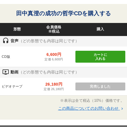
振り捨て独立。
多角化・新規事業
両利きの経営
労務問題・人事対策
「…乞食になる覚悟があれば…」と奥さんがふとも
田中真澄の成功の哲学CDを購入する
らした一語を契機に、乞食への研究と洞察が始ま
上場企業
聞き手・作間信司
不動産
FCビジネス
る。2年間の様々な体験、研究の結果、明日の糧の
会員価格
形態
購入
ない乞食が一般人よりもむしろ明るく楽観的に生き
※税込
プレゼン
一流人
理念・パーパス
歴史に学ぶ
ている事を発見、その生き方を「乞食哲学」として
headset
音声
（どの形態でも内容は同じです）
発表、大きな反響を呼ぶ。
株式投資
政治家
会社数字を学ぶ
デザイン
《略歴》
6,600円
カートに
CD版
銀行交渉
労務問題・リスク対策
大竹愼一
入れる
昭和11年生まれ。福岡県出身
定価 6,600円
昭和34年 東京教育大学（現筑波大学）卒業、日本
仕事術・ビジネスハック
後継者
伝統・文化
ondemand_video
動画
（どの形態でも内容は同じです）
経済新聞社入社
昭和44年 日経マグロウヒル社出向。
販売戦略
ブランディング
コミュニケーション
26,180円
ビデオテープ
完売しました
同社販売部次長、調査開発長兼日経マグ
定価 26,180円
ロウヒル販売取締役営業部長を歴任
※「更新」を押すと「タグ・キーワード」を更新いただけます。
※表示は全て税込（10%）価格です。
昭和54年 日本経済新聞社退社、ヒューマンスキル
この商品についてのお問い合わせ
keyboard_arrow_right
研究所所長