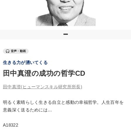
優秀各社の智恵と戦略
事業家のロマンと経営
若手異才経営者の発想
専門家のアドバイス
リーダーの器量を学ぶ
テーマ
音声・動画
生きる力が湧いてくる
大竹愼一書籍
【4月】音声・映像
最新技術・トレンド
田中真澄の成功の哲学CD
「儲けの本質」を突く
後継社長・アトツギ
資産戦略
田中真澄
(ヒューマンスキル研究所所長)
業種
明るく素晴らしく生きる自立と感動の幸福哲学。人生百年を
製造業
卸売・小売・飲食業
建設・不動産業
意義深く送るためには…
IT・サービス・金融業
コンサルタント
専門家
A18322