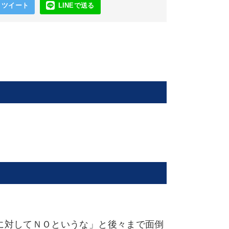
ツイート
LINEで送る
に対してＮＯというな」と後々まで面倒