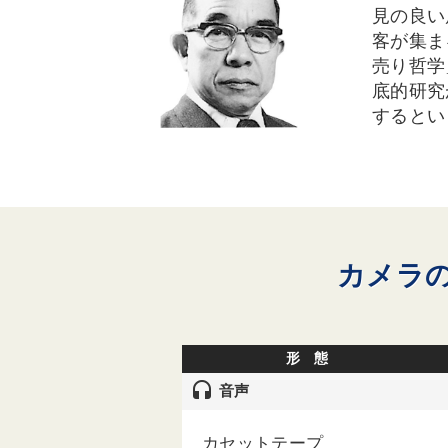
見の良い
客が集ま
売り哲学
底的研究
するとい
カメラ
形 態
headset
音声
カセットテープ