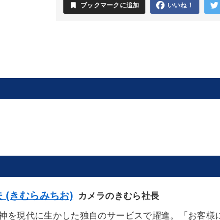
bookmark
ブックマークに追加
いいね！
 (きむらみちお)
カメラのきむら社長
神を現代に生かした独自のサービスで躍進。「お客様