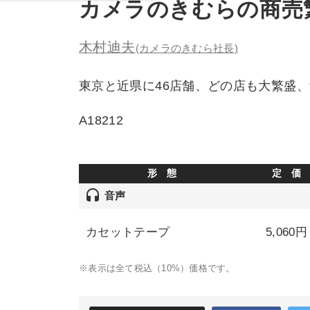
カメラのきむらの商売
木村迪夫
(カメラのきむら社長)
東京と近県に46店舗、どの店も大繁盛
A18212
形 態
定 価
headset
音声
カセットテープ
5,060円
※表示は全て税込（10%）価格です。