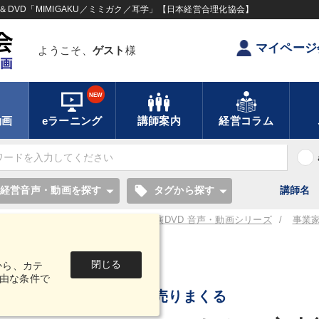
DVD「MIMIGAKU／ミミガク／耳学」【日本経営合理化協会】
マイページ
ようこそ、
ゲスト
様
NEW
動画
eラーニング
講師案内
経営コラム
local_offer
経営音声・動画を探す
タグから探す
講師名
／耳学】全国経営者セミナー講演CD・講演DVD 音声・動画シリーズ
事業
閉じる
から、カテ
音声・動画
由な条件で
丁稚精神で売りまくる