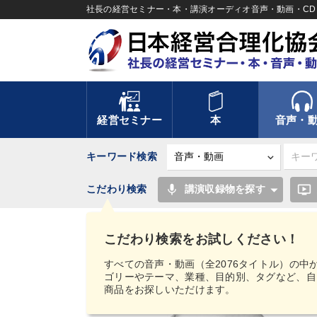
社長の経営セミナー・本・講演オーディオ音声・動画・CD＆
経営セミナー
本
音声・
キーワード検索
mic
ondemand_video
こだわり検索
講演収録物を探す
TOP
音声・動画
【MIMIGAKU／ミミガク
の商売繁盛の秘訣テープ
こだわり検索をお試しください！
すべての音声・動画（全2076タイトル）の中
ゴリーやテーマ、業種、目的別、タグなど、自
商品をお探しいただけます。