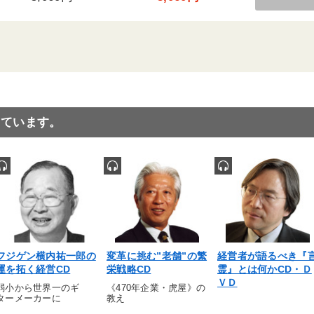
っています。
フジゲン横内祐一郎の
変革に挑む”老舗”の繁
経営者が語るべき『
運を拓く経営CD
栄戦略CD
霊』とは何かCD・Ｄ
ＶＤ
弱小から世界一のギ
《470年企業・虎屋》の
ターメーカーに
教え