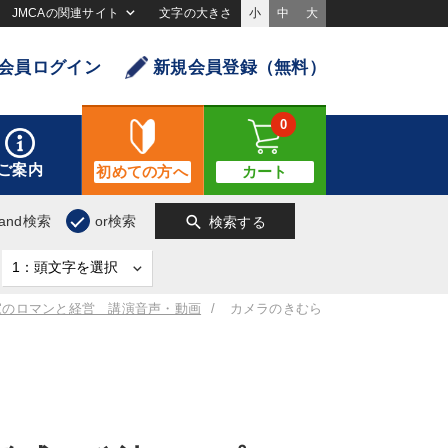
JMCAの関連サイト
文字の大きさ
小
中
大
会員ログイン
新規会員登録（無料）
0
ご案内
初めての方へ
カート
search
and検索
or検索
検索する
家のロマンと経営 講演音声・動画
カメラのきむら