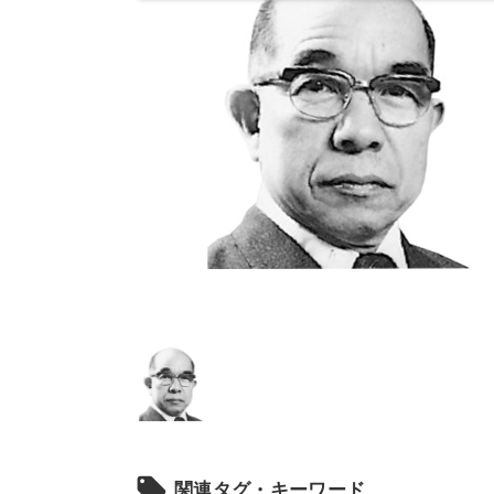
local_offer
関連タグ・キーワード