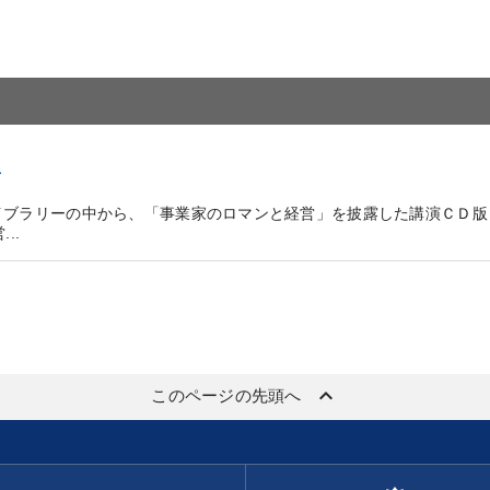
画
イブラリーの中から、「事業家のロマンと経営」を披露した講演ＣＤ版
..
keyboard_arrow_up
このページの先頭へ