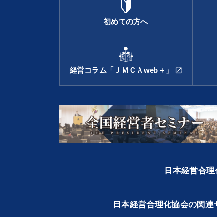
初めての方へ
経営コラム「ＪＭＣＡweb＋」
open_in_new
日本経営合理化
日本経営合理化協会の関連