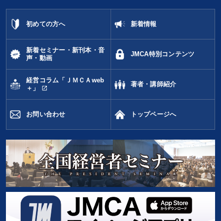
初めての方へ
新着情報
新着セミナー・新刊本・音
JMCA特別コンテンツ
声・動画
経営コラム「ＪＭＣＡweb
著者・講師紹介
open_in_new
＋」
お問い合わせ
トップページへ