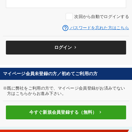
次回から自動でログインする
help_outline
パスワードを忘れた方はこちら
keyboard_arrow_right
ログイン
マイページ会員未登録の方／初めてご利用の方
※既に弊社をご利用の方で、マイページ会員登録がお済みでない
方はこちらからお進み下さい。
keyboard_arrow_right
今すぐ新規会員登録する（無料）