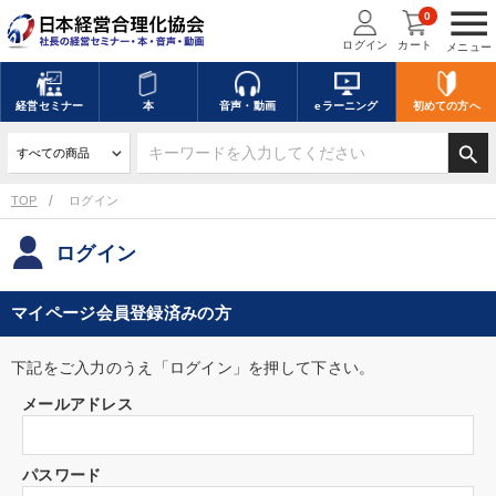
menu
0
ログイン
カート
メニュー
経営
セミナー
本
音声・動画
eラーニング
初めての方
へ
search
TOP
ログイン
ログイン
マイページ会員登録済みの方
下記をご入力のうえ「ログイン」を押して下さい。
メールアドレス
パスワード