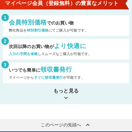
マイページ会員（登録無料）の豊富なメリット
1
会員特別価格
でのお買い物
弊社商品を
特別割引価格
にてご購入が可能です。
2
より快適に
次回以降のお買い物が
入力の手間を省略
しスムーズなご購入が可能です。
3
領収書発行
いつでも簡単に
マイページから
すぐに領収書発行
が可能です。
もっと見る
keyboard_arrow_down
keyboard_arrow_up
このページの先頭へ