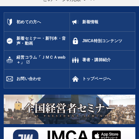
初めての方へ
新着情報
新着セミナー・新刊本・音
JMCA特別コンテンツ
声・動画
経営コラム「ＪＭＣＡweb
著者・講師紹介
open_in_new
＋」
お問い合わせ
トップページへ