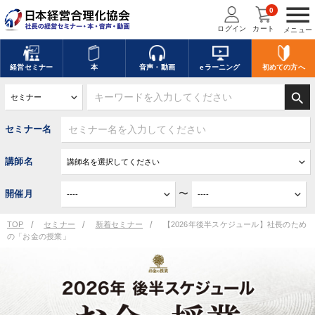
menu
0
ログイン
カート
メニュー
経営
セミナー
本
音声・動画
eラーニング
初めての方
へ
search
セミナー名
講師名
〜
開催月
TOP
セミナー
新着セミナー
【2026年後半スケジュール】社長のため
の「お金の授業」