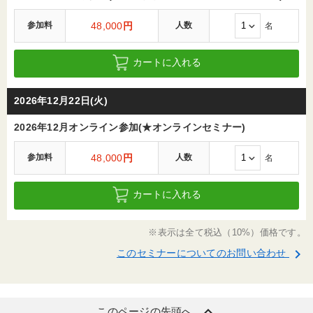
参加料
48,000
円
人数
名
カートに入れる
2026年12月22日(火)
2026年12月オンライン参加(★オンラインセミナー)
参加料
48,000
円
人数
名
カートに入れる
※表示は全て税込（10%）価格です。
keyboard_arrow_right
このセミナーについてのお問い合わせ
keyboard_arrow_up
このページの先頭へ