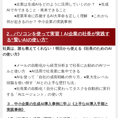
●企業は生成AIをどのように活用していくのか？ ●生成
AIで今できること・将来できること
●産業革命に匹敵するAI大革命を正しく理解 ●これから
何が起きるのか？ 中小企業の実践事例
2．パソコンを使って実習！AI企業の社長が実践す
る“賢いAIの使い方”
社員は、誰も教えてくれない！明日から使える《社長のためのAI
の使い方》
●メールの自動化から経営分析まで社長にお勧めのAIツー
ルと使い方 ●AI活用で社長業に集中できる
●AIを使って「自社の成長戦略の作り方」●東大生レベル
頭脳を使い倒す「AIとの上手な壁打ち法」
●社長業の自動化！自分に変わってタスクを自動的に実行
する「AIエージェント」の使い方
３．中小企業の生成AI導入事例に学ぶ《上手なAI導入手順と
実践事例》