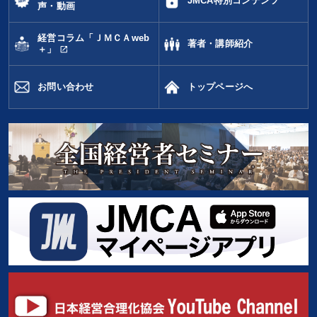
JMCA特別コンテンツ
声・動画
経営コラム「ＪＭＣＡweb
著者・講師紹介
open_in_new
＋」
お問い合わせ
トップページへ