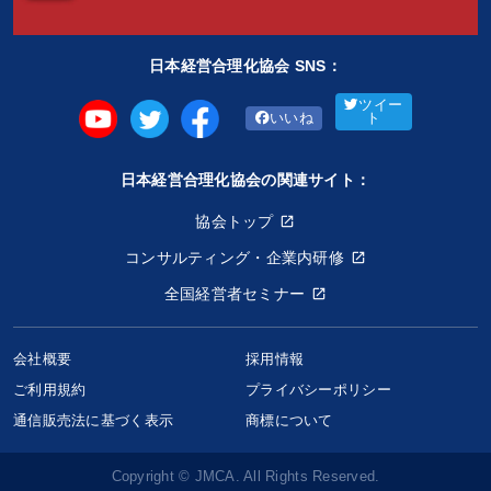
日本経営合理化協会 SNS：
ツイー
いいね
ト
日本経営合理化協会の関連サイト：
協会トップ
コンサルティング・企業内研修
全国経営者セミナー
会社概要
採用情報
ご利用規約
プライバシーポリシー
【追加開催・6月】社長のための「実践AI活用・集中講座」
通信販売法に基づく表示
商標について
63,000円〜
keyboard_arrow_down
セミナー選択
Copyright © JMCA. All Rights Reserved.