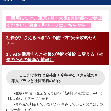
チ。現在は、生成AIを活用したビジネス変革や人材
育成支援をするx3d社（クロスサード）を起業。
技術に弱い企業ほどAIの力を使えば大きく飛躍でき
満席につき、東京7月・大阪8月開催へご参加
ると提唱。また経営者に向け分り易く実践的な研修
ください。東京7月ページはこちらから
と評判。
社長が押さえるべき“AIの使い方”完全攻略セミ
ナー
1．AIを活用すると社長の時間が劇的に増える《社
長のための最新AI情報》
ここまでやれば合格点！今年やるべき自社のAI
導入プランと社長実務のAI化
●生成AIを使う企業ならではの「新時代の経営法」●AIは
社長の能力をアップさせる
●今を見て判断していないか？今みえているAIの力は、氷
山の一角にすぎない