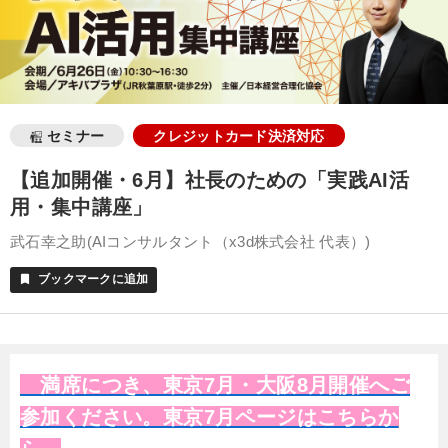
セミナー
クレジットカード決済対応
【追加開催・6月】社長のための「実践AI活
用・集中講座」
武石幸之助(AIコンサルタント（x3d株式会社 代表）)
ブックマークに追加
bookmark
満席につき、東京7月・大阪8月開催へご
参加ください。東京7月ページはこちらか