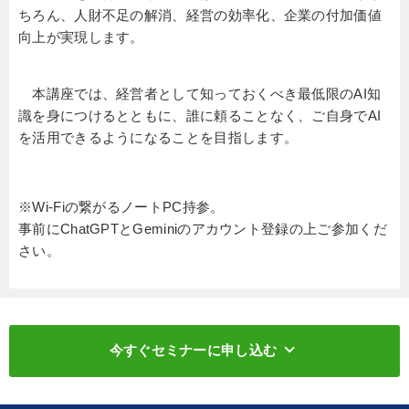
ちろん、人財不足の解消、経営の効率化、企業の付加価値
向上が実現します。
本講座では、経営者として知っておくべき最低限のAI知
識を身につけるとともに、誰に頼ることなく、ご自身でAI
を活用できるようになることを目指します。
※Wi-Fiの繋がるノートPC持参。
事前にChatGPTとGeminiのアカウント登録の上ご参加くだ
さい。
keyboard_arrow_down
今すぐセミナーに申し込む