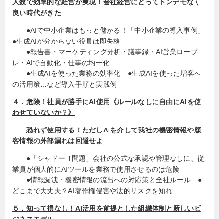
人数で効率的な経営が実現！会社経営にとってトンデモなく
良い時代がきた
●AIで中小企業はもっと儲かる！「中小企業の導入事例」
●生成AIが分からない役員は即失格
●報告書・マーケティング分析・議事録・AI営業ロープ
レ・AIで自動化・仕事の均一化
●生成AIを使った業務の効率化 ●生成AIを使った増客へ
の活用策…など導入手順と実践例
４．危険！社員が勝手にAI使用《ルールなしに自由にAIを使
わせていないか？》
恐れず使用する！ただしAIを介して我社の機密情報や顧
客情報の外部漏れは回避せよ
●「シャドーIT問題」会社の公式な承認や管理なしに、従
業員が個人的にAIツールを業務で使用させるのは危険
●情報漏洩・機密情報の流出への対応策と全社ルール ●
どこまで大丈夫？AI著作権侵害や法的リスクを知れ
５．知って損なし！AI活用を前提とした組織体制と新しいビ
ジネスモデル