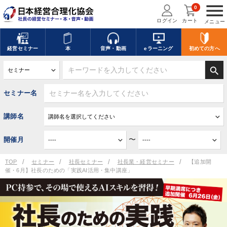
menu
0
ログイン
カート
メニュー
経営
セミナー
本
音声・動画
eラーニング
初めての方
へ
search
セミナー名
講師名
〜
開催月
TOP
セミナー
社長セミナー
社長業・経営セミナー
【追加開
催・6月】社長のための「実践AI活用・集中講座」