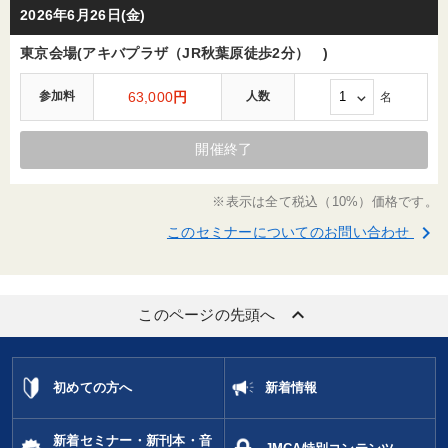
2026年6月26日(金)
東京会場(アキバプラザ（JR秋葉原徒歩2分） )
参加料
63,000
円
人数
名
開催終了
※表示は全て税込（10%）価格です。
keyboard_arrow_right
このセミナーについてのお問い合わせ
keyboard_arrow_up
このページの先頭へ
初めての方へ
新着情報
新着セミナー・新刊本・音