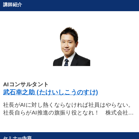
講師紹介
AIコンサルタント
武石幸之助 (たけいしこうのすけ)
社長がAIに対し熱くならなければ社員はやらない。
社長自らがAI推進の旗振り役となれ！ 株式会社サ
イバーエージェントにてアメーバブログの立ち上げ
メンバーとしてプロダクトの企画・開発をリード
し、事業部長として数々のサービスを企画・ローン
セミナー内容