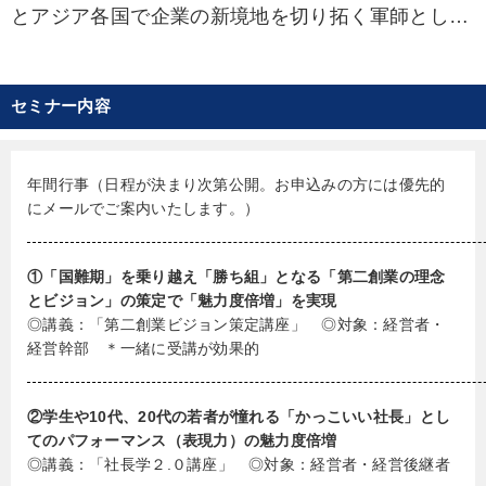
とアジア各国で企業の新境地を切り拓く軍師として
活躍。業績をV字回復させるその的確な洞察力と指
導力から臥龍（がりゅう）の愛称で呼ばれている。
中小企業が頭ひとつ抜け、圧倒的なポジションと
セミナー内容
利益を生み出す「感動経営」を指導し、特に2代
目・3代目経営者のための「第二創業の実現」「業
績Ｖ字急回復」「新業態開発」「業績アップサポー
年間行事（日程が決まり次第公開。お申込みの方には優先的
ト」を得意とする。
にメールでご案内いたします。）
臥龍氏の指導の元、危機を乗り越え「第二創業」
を実現させ業績を2倍・3倍とした企業は多い。
①「国難期」を乗り越え「勝ち組」となる「第二創業の理念
とビジョン」の策定で「魅力度倍増」を実現
◎講義：「第二創業ビジョン策定講座」 ◎対象：経営者・
経営幹部 ＊一緒に受講が効果的
②学生や10代、20代の若者が憧れる「かっこいい社長」とし
てのパフォーマンス（表現力）の魅力度倍増
◎講義：「社長学２.０講座」 ◎対象：経営者・経営後継者