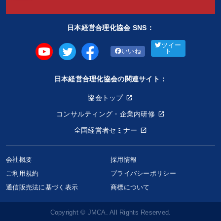
日本経営合理化協会 SNS：
ツイー
いいね
ト
日本経営合理化協会の関連サイト：
協会トップ
コンサルティング・企業内研修
全国経営者セミナー
会社概要
採用情報
ご利用規約
プライバシーポリシー
角田識之（臥龍）の“二十の会”
通信販売法に基づく表示
商標について
0円〜
keyboard_arrow_down
セミナー選択
Copyright © JMCA. All Rights Reserved.