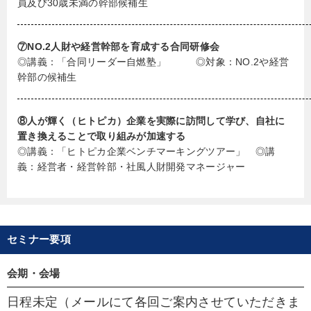
員及び30歳未満の幹部候補生
⑦NO.2人財や経営幹部を育成する合同研修会
◎講義：「合同リーダー自燃塾」 ◎対象：NO.2や経営
幹部の候補生
⑧人が輝く（ヒトピカ）企業を実際に訪問して学び、自社に
置き換えることで取り組みが加速する
◎講義：「ヒトピカ企業ベンチマーキングツアー」 ◎講
義：経営者・経営幹部・社風人財開発マネージャー
セミナー要項
会期・会場
日程未定（メールにて各回ご案内させていただきま