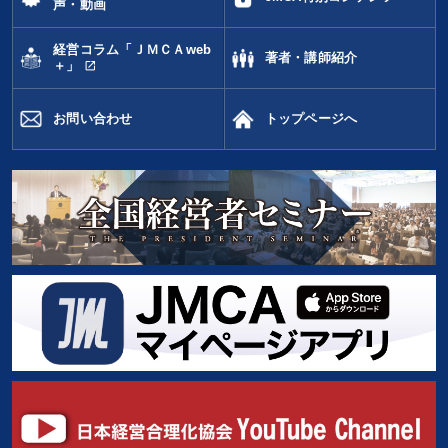
声・動画
経営コラム「ＪＭＣＡweb
著者・講師紹介
open_in_new
＋」
お問い合わせ
トップページへ