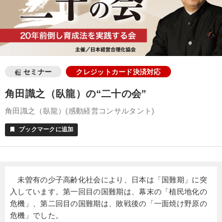
セミナー
クレジットカード決済対応
角田識之（臥龍）の“二十の会”
角田識之（臥龍）(感動経営コンサルタント)
ブックマークに追加
bookmark
未曽有の少子高齢化社会により、日本は「国難期」に突
入しています。第一回目の国難期は、幕末の「植民地化の
危機」、第二回目の国難期は、敗戦後の「一面焼け野原の
危機」でした。