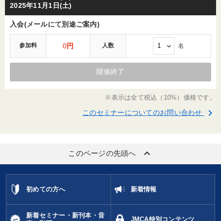
2025年11月1日(土)
入会(メールにて別途ご案内)
参加料
0
円
人数
名
開催終了
※表示は全て税込（10%）価格です。
keyboard_arrow_right
このセミナーについてのお問い合わせ
keyboard_arrow_up
このページの先頭へ
初めての方へ
新着情報
新着セミナー・新刊本・音
JMCA特別コンテンツ