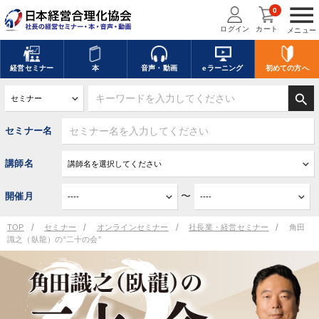
menu
0
ログイン
カート
メニュー
経営
セミナー
本
音声・動画
eラーニング
初めての方
へ
search
セミナー名
講師名
〜
開催月
TOP
セミナー
オンラインセミナー
社長業・経営セミナー
角田
識之（臥龍）の“二十の会”