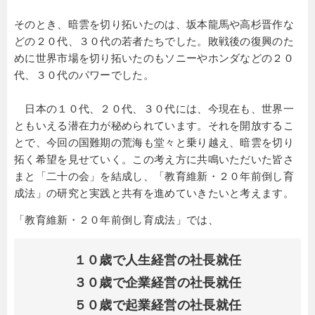
そのとき、暗雲を切り拓いたのは、坂本龍馬や高杉晋作な
どの２０代、３０代の若者たちでした。敗戦後の復興のた
めに世界市場を切り拓いたのもソニーやホンダなどの２０
代、３０代のパワーでした。
日本の１０代、２０代、３０代には、今現在も、世界一
ともいえる潜在力が秘められています。それを開放するこ
とで、今回の国難期の荒海も堂々と乗り越え、暗雲を切り
拓く希望を見せていく。この考え方に共鳴いただいた皆さ
まと「二十の会」を結成し、「教育維新・２０年前倒し育
成法」の研究と実践と共有を進めていきたいと考えます。
「教育維新・２０年前倒し育成法」では、
１０歳で人生経営の社長就任
３０歳で企業経営の社長就任
５０歳で起業経営の社長就任