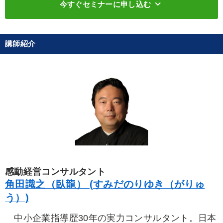
keyboard_arrow_down
今すぐセミナーに申し込む
講師紹介
感動経営コンサルタント
角田識之（臥龍） (すみだのりゆき（がりゅ
う）)
中小企業指導歴30年の実力コンサルタント。日本