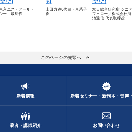
つひこ)
る)
つひこ)
東京エス・アール・
山田方谷6代目・直系子
双日総合研究所 シニ
シー 取締役
孫
フェロー／株式会社溜
池通信 代表取締役
keyboard_arrow_up
このページの先頭へ
新着情報
新着セミナー・新刊本・音声
著者・講師紹介
お問い合わせ