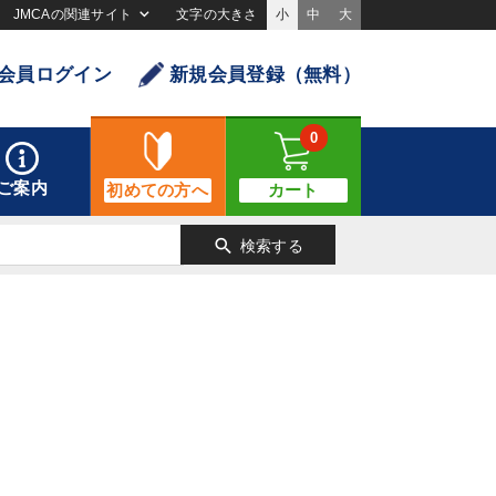
JMCAの関連サイト
文字の大きさ
小
中
大
会員ログイン
新規会員登録（無料）
0
ご案内
初めての方へ
カート
search
検索する