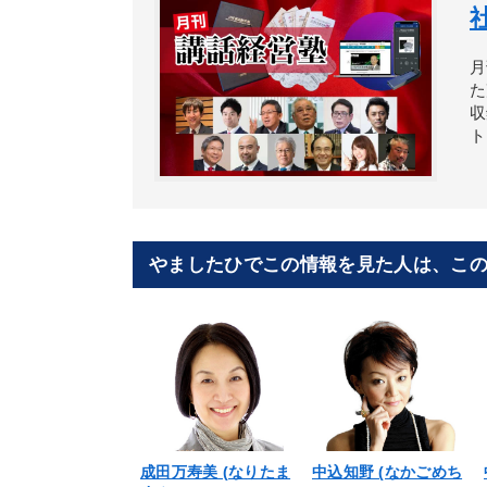
月
た
収
ト
やましたひでこの情報を見た人は、こ
成田万寿美 (なりたま
中込知野 (なかごめち