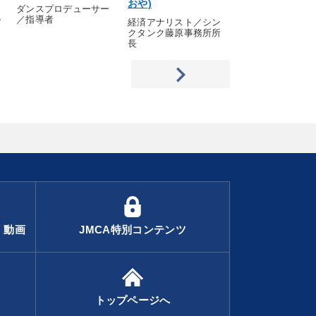
おや)
けんいちろう)
ダンスプロデューサー
／指導者
ア
経済アナリスト／シン
てんぷらの綱八 (
クタンク藤原事務所所
事部長
長
・動画
JMCA特別コンテンツ
トップページへ