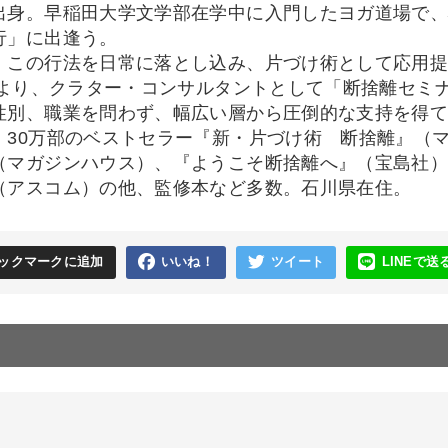
出身。早稲田大学文学部在学中に入門したヨガ道場で
行」に出逢う。
、この行法を日常に落とし込み、片づけ術として応用
1年より、クラター・コンサルタントとして「断捨離セミ
性別、職業を問わず、幅広い層から圧倒的な支持を得
、30万部のベストセラー『新・片づけ術 断捨離』（
（マガジンハウス）、『ようこそ断捨離へ』（宝島社
（アスコム）の他、監修本など多数。石川県在住。
ックマークに追加
いいね！
ツイート
LINEで送