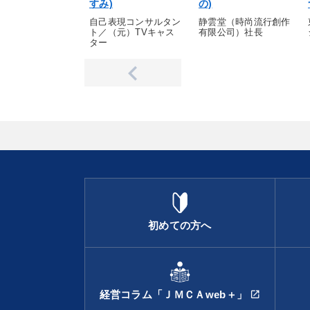
すみ)
の)
自己表現コンサルタン
静雲堂（時尚流行創作
ト／（元）TVキャス
有限公司）社長
ター
初めての方へ
経営コラム「ＪＭＣＡweb＋」
open_in_new