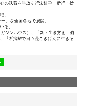
、心の執着を手放す行法哲学「断行・捨
提唱。
ナー」を全国各地で展開。
ている。
マガジンハウス）、『新・生き方術 俯
）、『断捨離で日々是ごきげんに生きる
る