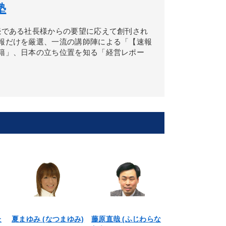
塾
続である社長様からの要望に応えて創刊され
報だけを厳選、一流の講師陣による「【速報
籍」、日本の立ち位置を知る「経営レポー
た
夏まゆみ (なつまゆみ)
藤原直哉 (ふじわらな
谷所健一郎 (や