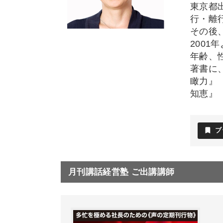
東京都
行・離
その後
200
年齢、
著書に
瞰力』
知恵』
bookmark
ブ
月刊講話経営塾 ご出講講師