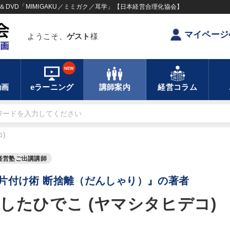
DVD「MIMIGAKU／ミミガク／耳学」【日本経営合理化協会】
マイページ
ようこそ、
ゲスト
様
NEW
動画
eラーニング
講師案内
経営コラム
)
経営塾ご出講講師
片付け術 断捨離（だんしゃり）』の著者
したひでこ (ヤマシタヒデコ)