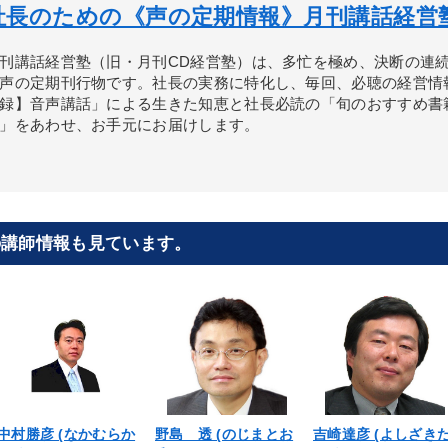
社長のための《声の定期情報》月刊講話経営
刊講話経営塾（旧・月刊CD経営塾）は、多忙を極め、決断の連
声の定期刊行物です。社長の実務に特化し、毎回、必聴の経営情
録】音声講話」による生きた知恵と社長必読の「旬のおすすめ書
」をあわせ、お手元にお届けします。
の講師情報も見ています。
中村勝彦 (なかむらか
野島 透 (のじまとお
吉崎達彦 (よしざき