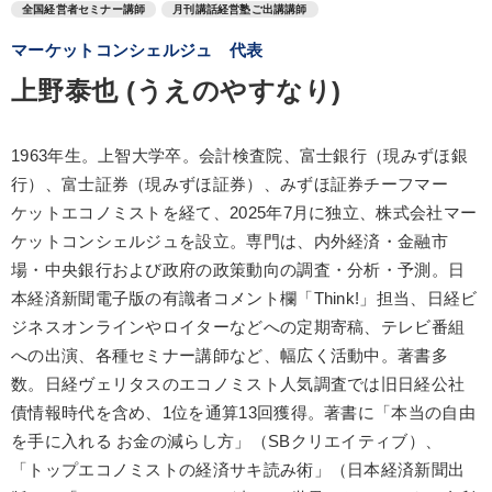
全国経営者セミナー講師
月刊講話経営塾ご出講講師
マーケットコンシェルジュ 代表
上野泰也 (うえのやすなり)
1963年生。上智大学卒。会計検査院、富士銀行（現みずほ銀
行）、富士証券（現みずほ証券）、みずほ証券チーフマー
ケットエコノミストを経て、2025年7月に独立、株式会社マー
ケットコンシェルジュを設立。専門は、内外経済・金融市
場・中央銀行および政府の政策動向の調査・分析・予測。日
本経済新聞電子版の有識者コメント欄「Think!」担当、日経ビ
ジネスオンラインやロイターなどへの定期寄稿、テレビ番組
への出演、各種セミナー講師など、幅広く活動中。著書多
数。日経ヴェリタスのエコノミスト人気調査では旧日経公社
債情報時代を含め、1位を通算13回獲得。著書に「本当の自由
を手に入れる お金の減らし方」（SBクリエイティブ）、
「トップエコノミストの経済サキ読み術」（日本経済新聞出