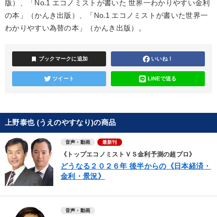
版）、「No.1 エコノミストが書いた 世界一わかりやすい金利
の本」（かんき出版）、「No.1 エコノミストが書いた世界一
わかりやすい為替の本」（かんき出版）。
bookmark
ブックマークに追加
いいね！
ツイート
LINEで送る
上野泰也 (うえのやすなり)の商品
音声・動画
最新刊
《トップエコノミストＶＳ金利予測の超プロ》
どうなる２０２６年 後半からの《日本経済・
金利・景況》
音声・動画