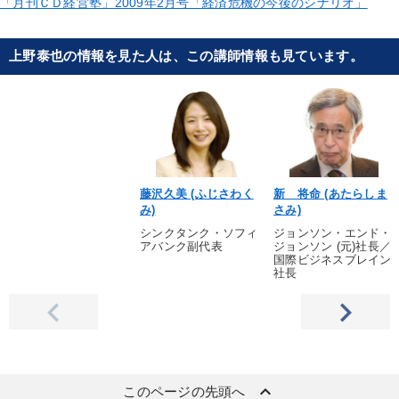
「月刊ＣＤ経営塾」2009年2月号「経済危機の今後のシナリオ」
上野泰也の情報を見た人は、この講師情報も見ています。
藤沢久美 (ふじさわく
新 将命 (あたらしま
み)
さみ)
シンクタンク・ソフィ
ジョンソン・エンド・
アバンク副代表
ジョンソン (元)社長／
国際ビジネスブレイン
社長
keyboard_arrow_up
このページの先頭へ