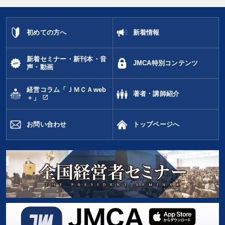
初めての方へ
新着情報
新着セミナー・新刊本・音
JMCA特別コンテンツ
声・動画
経営コラム「ＪＭＣＡweb
著者・講師紹介
open_in_new
＋」
お問い合わせ
トップページへ