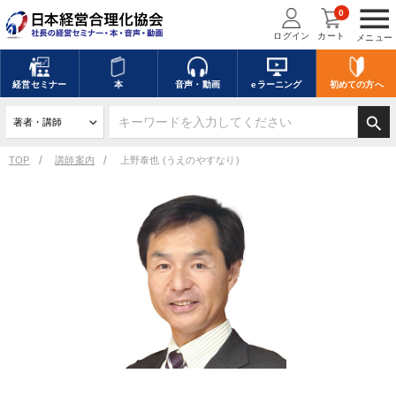
menu
0
ログイン
カート
メニュー
経営
セミナー
本
音声・動画
eラーニング
初めての方
へ
search
TOP
講師案内
上野泰也 (うえのやすなり)