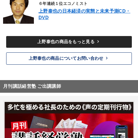
６年連続１位エコノミスト
上野泰也の日本経済の実態と未来予測CD・
DVD
keyboard_arrow_right
上野泰也の商品をもっと見る
keyboard_arrow_right
上野泰也の商品についてお問い合わせ
月刊講話経営塾 ご出講講師