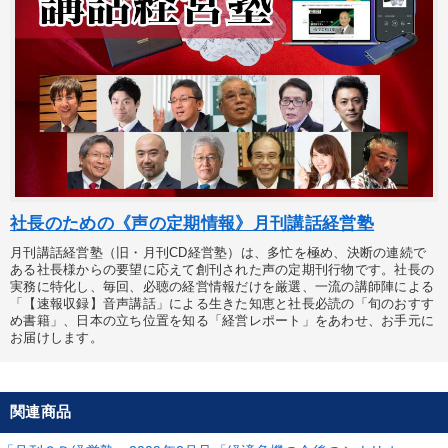
社長のための《声の定期情報》月刊講話経営塾
月刊講話経営塾（旧・月刊CD経営塾）は、多忙を極め、決断の連続で
ある社長様からの要望に応えて創刊された声の定期刊行物です。社長の
実務に特化し、毎回、必聴の経営情報だけを厳選、一流の講師陣による
「【速報収録】音声講話」による生きた知恵と社長必読の「旬のおすす
め書籍」、日本の立ち位置を知る「経営レポート」をあわせ、お手元に
お届けします。
関連商品