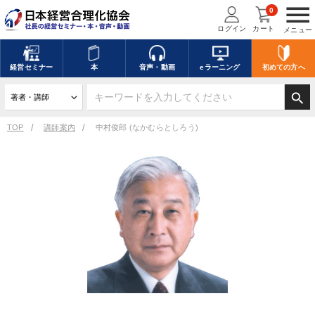
menu
0
ログイン
カート
メニュー
経営
セミナー
本
音声・動画
eラーニング
初めての方
へ
search
TOP
講師案内
中村俊郎 (なかむらとしろう)