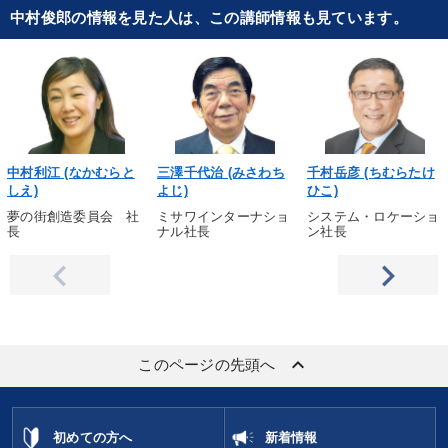
中村俊郎の情報を見た人は、この講師情報も見ています。
中村利江 (なかむらと
三澤千代治 (みさわち
千村岳彦 (ちむらたけ
しえ)
よじ)
ひこ)
夢の街創造委員会 社
ミサワインターナショ
システム・ロケーショ
長
ナル社長
ン社長
keyboard_arrow_up
このページの先頭へ
初めての方へ
新着情報