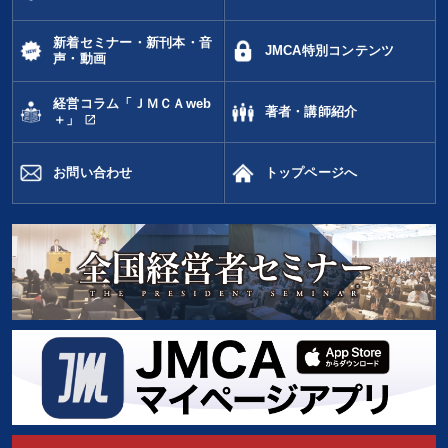
新着セミナー・新刊本・音
JMCA特別コンテンツ
声・動画
経営コラム「ＪＭＣＡweb
著者・講師紹介
open_in_new
＋」
お問い合わせ
トップページへ