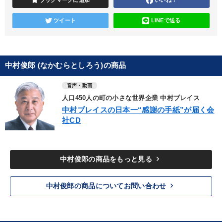
bookmark
ブックマークに追加
いいね！
ツイート
LINEで送る
中村俊郎 (なかむらとしろう)の商品
音声・動画
人口450人の町の小さな世界企業 中村ブレイス
中村ブレイスの日本一“感謝の手紙”が届く会
社CD
keyboard_arrow_right
中村俊郎の商品をもっと見る
keyboard_arrow_right
中村俊郎の商品についてお問い合わせ