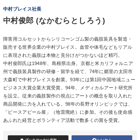
中村ブレイス社長
中村俊郎 (なかむらとしろう)
障害用コルセットからシリコーンゴム製の義肢装具を製造・
販売する世界企業の中村ブレイス。血管や体毛などもリアル
に表現された義肢は本物と見分けがつかないほど精巧。
中村俊郎氏は1948年、島根県出身。京都と米カリフォルニア
州で義肢装具製作の研修・留学を経て、74年に郷里の太田市
大森町で中村ブレイスを創業。93年には第1回中国地域ニュー
ビジネス大賞企業大賞受賞。94年、メディカルアート研究所
を設立。従来の義肢製作の視点にアートの概念を取り入れた
商品開発に力を入れている。98年の長野オリンピックでは、
「ピースアピール展」（地雷廃絶）に参加。その後も使命感
あふれた経営とボランティア活動で数多くの賞を受賞。