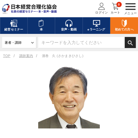
menu
0
ログイン
カート
メニュー
経営
セミナー
本
音声・動画
eラーニング
初めての方
へ
search
TOP
講師案内
酒巻 久 (さかまきひさし)