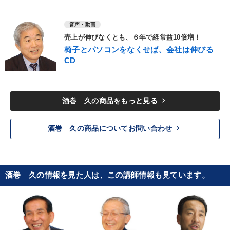
音声・動画
売上が伸びなくとも、６年で経常益10倍増！
椅子とパソコンをなくせば、会社は伸びる
CD
keyboard_arrow_right
酒巻 久の商品をもっと見る
keyboard_arrow_right
酒巻 久の商品についてお問い合わせ
酒巻 久の情報を見た人は、この講師情報も見ています。