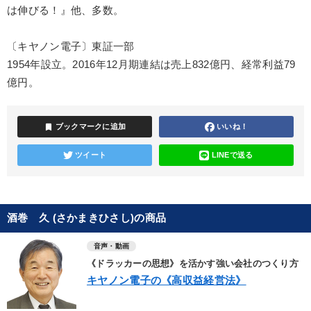
は伸びる！』他、多数。
〔キヤノン電子〕東証一部
1954年設立。2016年12月期連結は売上832億円、経常利益79
億円。
bookmark
ブックマークに追加
いいね！
ツイート
LINEで送る
酒巻 久 (さかまきひさし)の商品
音声・動画
《ドラッカーの思想》を活かす強い会社のつくり方
キヤノン電子の《高収益経営法》