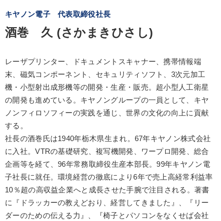
キヤノン電子 代表取締役社長
酒巻 久 (さかまきひさし)
レーザプリンター、ドキュメントスキャナー、携帯情報端
末、磁気コンポーネント、セキュリティソフト、3次元加工
機・小型射出成形機等の開発・生産・販売。超小型人工衛星
の開発も進めている。キヤノングループの一員として、キヤ
ノンフィロソフィーの実践を通じ、世界の文化の向上に貢献
する。
社長の酒巻氏は1940年栃木県生まれ。67年キヤノン株式会社
に入社。VTRの基礎研究、複写機開発、ワープロ開発、総合
企画等を経て、96年常務取締役生産本部長。99年キヤノン電
子社長に就任。環境経営の徹底により6年で売上高経常利益率
10％超の高収益企業へと成長させた手腕で注目される。著書
に『ドラッカーの教えどおり、経営してきました』、『リー
ダーのための伝える力』、『椅子とパソコンをなくせば会社