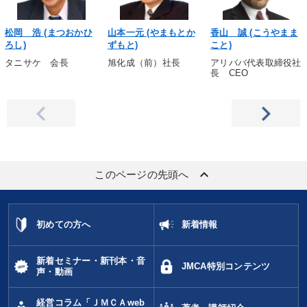
松岡 浩 (まつおかひ
山本一元 (やまもとか
香山 誠 (こうやまま
ろし)
ずもと)
こと)
タニサケ 会長
旭化成（前）社長
アリババ代表取締役社
長 CEO
keyboard_arrow_up
このページの先頭へ
初めての方へ
新着情報
新着セミナー・新刊本・音
JMCA特別コンテンツ
声・動画
経営コラム「ＪＭＣＡweb