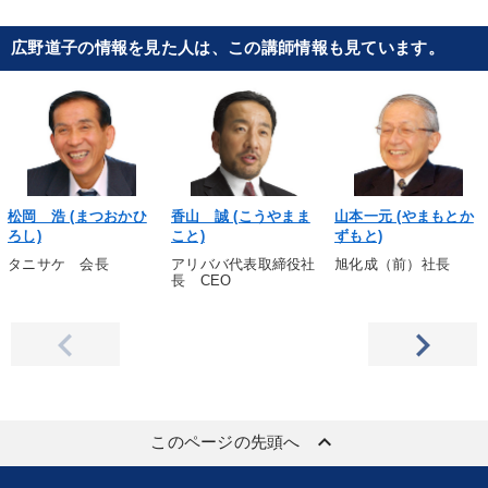
広野道子の情報を見た人は、この講師情報も見ています。
松岡 浩 (まつおかひ
香山 誠 (こうやまま
山本一元 (やまもとか
ろし)
こと)
ずもと)
タニサケ 会長
アリババ代表取締役社
旭化成（前）社長
長 CEO
keyboard_arrow_up
このページの先頭へ