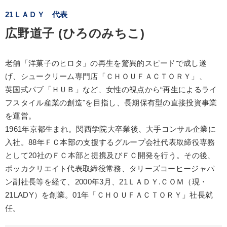
21ＬＡＤＹ 代表
広野道子 (ひろのみちこ)
老舗「洋菓子のヒロタ」の再生を驚異的スピードで成し遂
げ、シュークリーム専門店「ＣＨＯＵＦＡＣＴＯＲＹ」、
英国式パブ「ＨＵＢ」など、女性の視点から“再生によるライ
フスタイル産業の創造"を目指し、長期保有型の直接投資事業
を運営。
1961年京都生まれ。関西学院大卒業後、大手コンサル企業に
入社。88年ＦＣ本部の支援するグループ会社代表取締役専務
として20社のＦＣ本部と提携及びＦＣ開発を行う。その後、
ポッカクリエイト代表取締役常務、タリーズコーヒージャパ
ン副社長等を経て、2000年3月、21ＬＡＤＹ.ＣＯＭ（現・
21LADY）を創業。01年「ＣＨＯＵＦＡＣＴＯＲＹ」社長就
任。