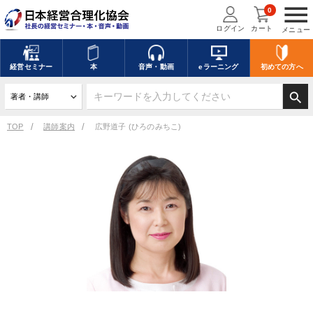
menu
0
ログイン
カート
メニュー
経営
セミナー
本
音声・動画
eラーニング
初めての方
へ
search
TOP
講師案内
広野道子 (ひろのみちこ)