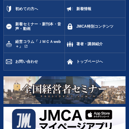
初めての方へ
新着情報
新着セミナー・新刊本・音
JMCA特別コンテンツ
声・動画
経営コラム「ＪＭＣＡweb
著者・講師紹介
open_in_new
＋」
お問い合わせ
トップページへ