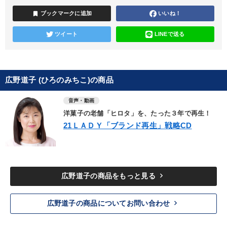
bookmark
ブックマークに追加
いいね！
ツイート
LINEで送る
広野道子 (ひろのみちこ)の商品
音声・動画
洋菓子の老舗「ヒロタ」を、たった３年で再生！
21ＬＡＤＹ「ブランド再生」戦略CD
keyboard_arrow_right
広野道子の商品をもっと見る
keyboard_arrow_right
広野道子の商品についてお問い合わせ