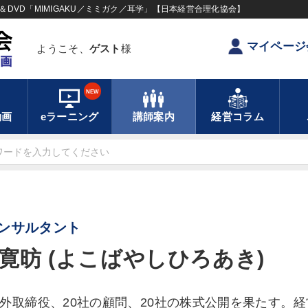
DVD「MIMIGAKU／ミミガク／耳学」【日本経営合理化協会】
マイページ
ようこそ、
ゲスト
様
NEW
動画
eラーニング
講師案内
経営コラム
ンサルタント
寛昉 (よこばやしひろあき)
社外取締役、20社の顧問、20社の株式公開を果たす。