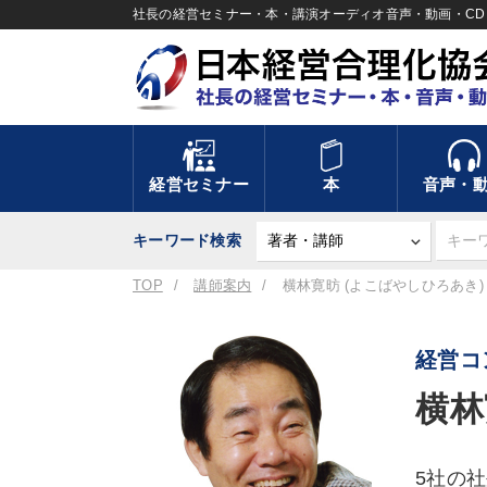
社長の経営セミナー・本・講演オーディオ音声・動画・CD＆
経営セミナー
本
音声・
キーワード検索
TOP
講師案内
横林寛昉 (よこばやしひろあき)
経営コ
横林
5社の