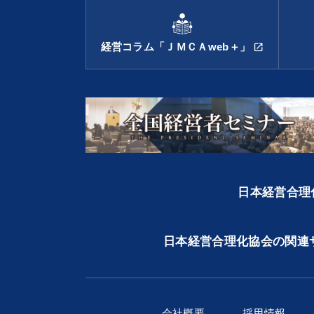
経営コラム「ＪＭＣＡweb＋」
open_in_new
日本経営合理化
日本経営合理化協会の関連
会社概要
採用情報