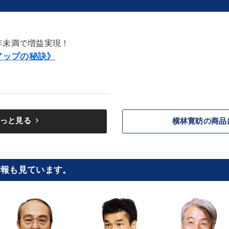
年未満で増益実現！
アップの秘訣》
keyboard_arrow_right
っと見る
横林寛昉の商品
情報も見ています。