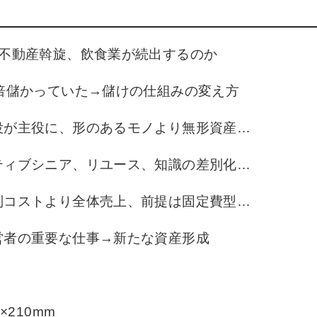
、不動産斡旋、飲食業が続出するのか
倍儲かっていた→儲けの仕組みの変え方
役が主役に、形のあるモノより無形資産…
ティブシニア、リユース、知識の差別化…
別コストより全体売上、前提は固定費型…
営者の重要な仕事→新たな資産形成
×210mm