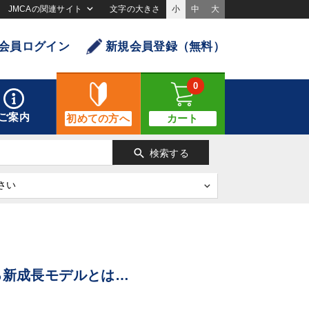
JMCAの関連サイト
文字の大きさ
小
中
大
会員ログイン
新規会員登録（無料）
0
ご案内
初めての方へ
カート
search
検索する
る新成長モデルとは…