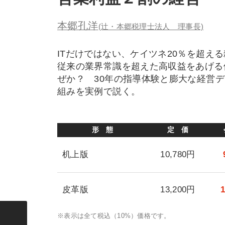
本郷孔洋
(辻・本郷税理士法人 理事長)
ITだけではない、ケイツネ20％を超え
従来の業界常識を超えた高収益をあげる
ぜか？ 30年の指導体験と膨大な経営
組みを実例で説く。
形 態
定 価
机上版
10,780円
皮革版
13,200円
※表示は全て税込（10%）価格です。