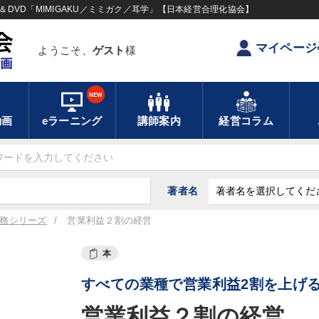
DVD「MIMIGAKU／ミミガク／耳学」【日本経営合理化協会】
マイページ
ようこそ、
ゲスト
様
NEW
動画
eラーニング
講師案内
経営コラム
著者名
務シリーズ
営業利益２割の経営
本
すべての業種で営業利益2割を上げ
営業利益２割の経営