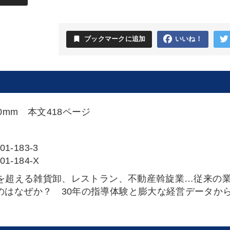
。
bookmark
ブックマークに追加
いいね！
210mm 本文418ページ
01-183-3
01-184-X
％を超える雑貨卸、レストラン、不動産斡旋業…従来の
のはなぜか？ 30年の指導体験と膨大な経営データか