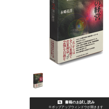
pageview
書籍のお試し読み
※ポップアップウィンドウが開きます