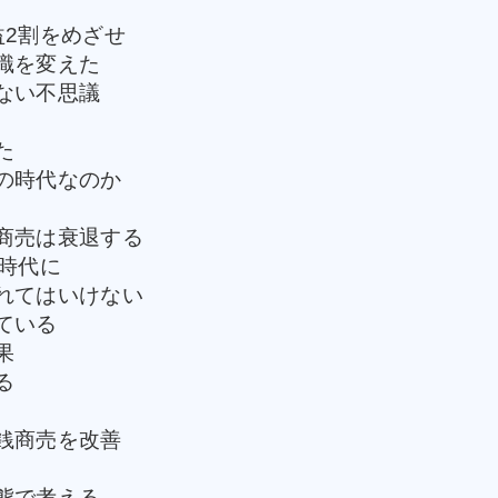
益2割をめざせ
識を変えた
ない不思議
た
の時代なのか
商売は衰退する
時代に
れてはいけない
ている
果
る
銭商売を改善
態で考える