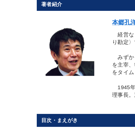
著者紹介
本郷孔洋
経営なく
り勘定〉
みずから
を主宰、
をタイム
1945
理事長。
目次・まえがき