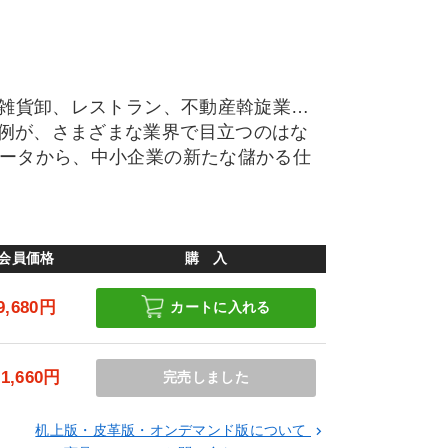
る雑貨卸、レストラン、不動産斡旋業…
例が、さまざまな業界で目立つのはな
データから、中小企業の新たな儲かる仕
会員価格
購 入
9,680円
カートに入れる
11,660円
完売しました
机上版・皮革版・オンデマンド版について
keyboard_arrow_right