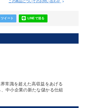
この商品についてのお問い合わせ
keyboard_arrow_right
ツイート
LINEで送る
業界常識を超えた高収益をあげる
ら、中小企業の新たな儲かる仕組